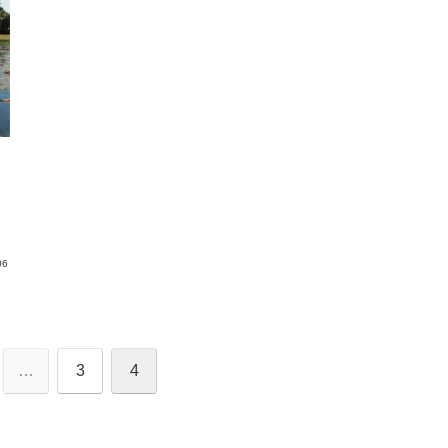
06
…
3
4