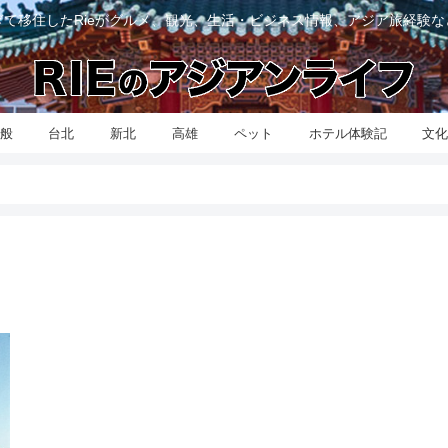
て移住したRieがグルメ、観光、生活・ビジネス情報、アジア旅経験
般
台北
新北
高雄
ペット
ホテル体験記
文