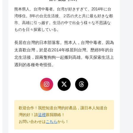
熊本県人、台湾中毒者。台湾が好きすぎて、2014年に台
湾移住。8年の台北生活後、２匹の犬と共に最も好きな都
市、高雄に引っ越す。生活の中で出会う様々な不思議な
ものを日々探索している。
長居在台灣的日本部落客。熊本人，台灣中毒者。因為
太喜歡台灣，於是在2014年移居到台灣。歷經8年的台
北生活後，跟兩隻狗狗一起搬到高雄。每天探索生活上
遇到的各種奇奇怪怪。
歡迎合作！我想知道台灣的好產品，讓日本人知道台
灣的好！請
這裡
跟我聯絡！
お問い合わせは
こちら
から！