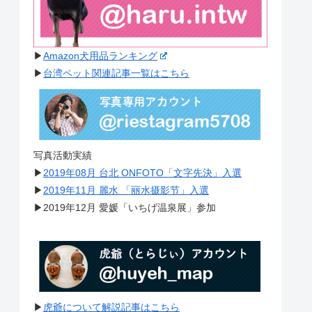
▶︎
Amazon犬用品ランキング
▶︎
台湾ペット関連記事一覧はこちら
写真活動実績
▶︎
2019年08月 台北 ONFOTO「文字先決」入選
▶︎
2019年11月 麗水 「丽水摄影节」入選
▶︎2019年12月 愛媛「いちげ温泉展」参加
▶︎
虎爺について解説記事はこちら