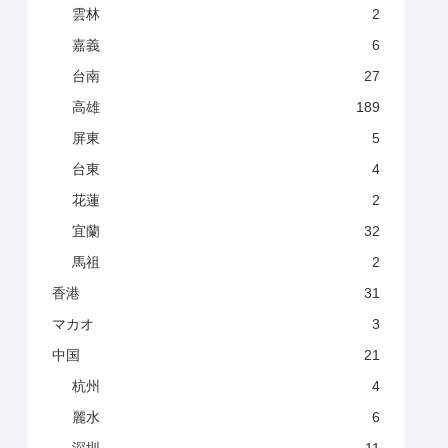
雲林
2
嘉義
6
台南
27
高雄
189
屏東
5
台東
4
花蓮
2
宜蘭
32
馬祖
2
香港
31
マカオ
3
中国
21
杭州
4
麗水
6