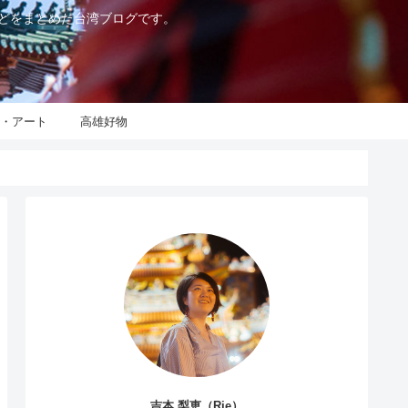
などをまとめた台湾ブログです。
化・アート
高雄好物
吉本 梨恵（Rie）