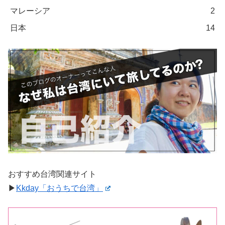
マレーシア
2
日本
14
おすすめ台湾関連サイト
▶︎
Kkday「おうちで台湾」