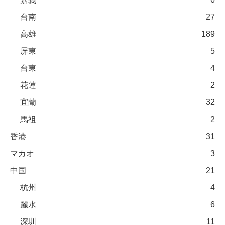
台南
27
高雄
189
屏東
5
台東
4
花蓮
2
宜蘭
32
馬祖
2
香港
31
マカオ
3
中国
21
杭州
4
麗水
6
深圳
11