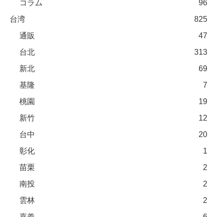
コラム
96
台湾
825
通販
47
台北
313
新北
69
基隆
7
桃園
19
新竹
12
台中
20
彰化
1
苗栗
2
南投
2
雲林
2
嘉義
6