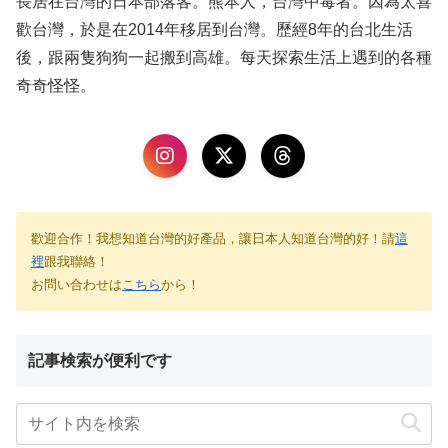
長居在台灣的日本部落客。熊本人，台灣中毒者。因為太喜
歡台灣，於是在2014年移居到台灣。歷經8年的台北生活
後，跟兩隻狗狗一起搬到高雄。每天探索生活上遇到的各種
奇奇怪怪。
歡迎合作！我想知道台灣的好產品，讓日本人知道台灣的好！請
這
裡
跟我聯絡！
お問い合わせは
こちら
から！
記事検索が便利です