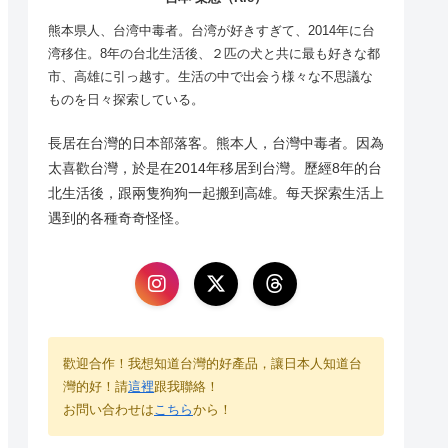
熊本県人、台湾中毒者。台湾が好きすぎて、2014年に台
湾移住。8年の台北生活後、２匹の犬と共に最も好きな都
市、高雄に引っ越す。生活の中で出会う様々な不思議な
ものを日々探索している。
長居在台灣的日本部落客。熊本人，台灣中毒者。因為
太喜歡台灣，於是在2014年移居到台灣。歷經8年的台
北生活後，跟兩隻狗狗一起搬到高雄。每天探索生活上
遇到的各種奇奇怪怪。
歡迎合作！我想知道台灣的好產品，讓日本人知道台
灣的好！請
這裡
跟我聯絡！
お問い合わせは
こちら
から！