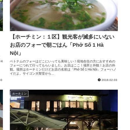
【ホーチミン：１区】観光客が滅多にいない
お店のフォーで朝ごはん「Phở Số 1 Hà
Nội」
ラ
領
4
ベトナムのフォーはどこにいっても美味しい！現地在住の方におすすめの
フォーにつれて行ってもらいました。お店はここ！場所と外観！お店の外
観。場所はホーチミンだけどお店の名前は「Phở Số 1 Hà Nội」フォーハノ
イだよ。サイゴン大聖堂から...
03
2018.02.03
ホーチミン