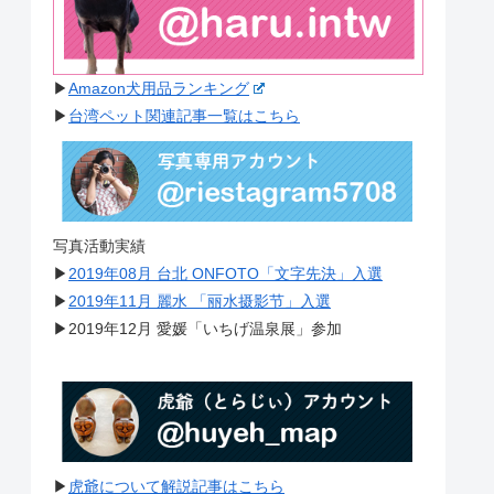
▶︎
Amazon犬用品ランキング
▶︎
台湾ペット関連記事一覧はこちら
写真活動実績
▶︎
2019年08月 台北 ONFOTO「文字先決」入選
▶︎
2019年11月 麗水 「丽水摄影节」入選
▶︎2019年12月 愛媛「いちげ温泉展」参加
▶︎
虎爺について解説記事はこちら