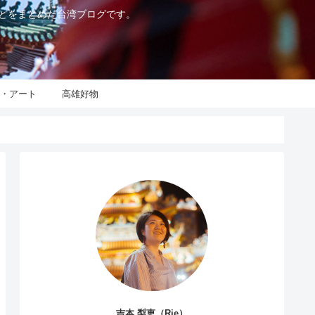
などをまとめた台湾ブログです。
化・アート
高雄好物
吉本 梨恵（Rie）