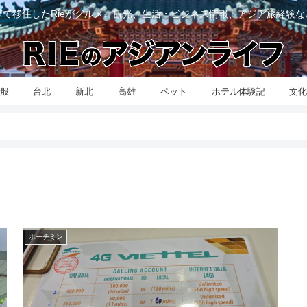
て移住したRieがグルメ、観光、生活・ビジネス情報、アジア旅経験
般
台北
新北
高雄
ペット
ホテル体験記
文
ホーチミン