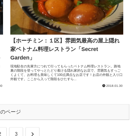
【ホーチミン：１区】雰囲気最高の屋上隠れ
家ベトナム料理レストラン「Secret
Garden」
の
ろ
鮮
現地駐在の先輩方につれて行ってもらったベトナム料理レストラン。路地
裏の階段を登ってやっとたどり着ける隠れ家的なお店で、雰囲気もすっご
くよくて、お料理も美味しくて100点満点なお店です！お店の外観と入り口
外観です。ここから入って階段をひたすら...
30
2018.01.30
次のページ
次
2
3