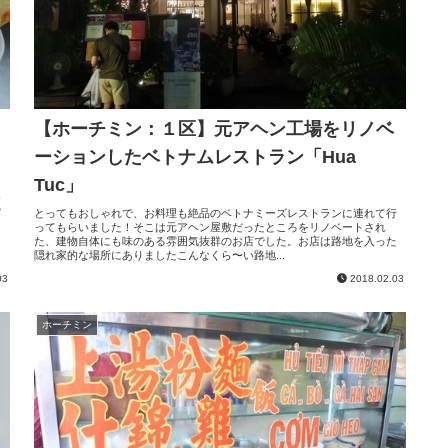
【ホーチミン：１区】元アヘン工場をリノベ
ーションしたベトナムレストラン「Hua
Tuc」
食
ピ
とってもおしゃれで、お料理も絶品のベトナミーズレストランに連れて行
ってもらいました！そこは元アヘン屋敷だったところをリノベートされ
た、建物自体にも味のある雰囲気抜群のお店でした。お店は路地を入った
隠れ家的な場所にありましたこんなくら〜い路地...
03
2018.02.03
ホーチミン