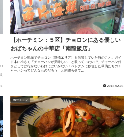
【ホーチミン：５区】チョロンにある優しい
おばちゃんの中華店「南龍飯店」
ホーチミン観光でチョロン（華僑エリア）を散策していた時のこと。ガイ
ド本に小さく「チャーハンが美味しい」と載っていたので、チャーハン好
U
きとしては行かないわけにはいかない！ベトナムに移住した華僑たちのチ
と
ャーハンってどんなものだろう！と胸躍らせて...
員
03
2018.02.03
ホーチミン