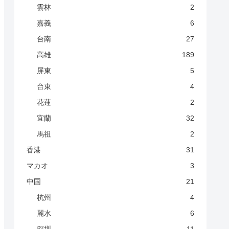
雲林
2
嘉義
6
台南
27
高雄
189
屏東
5
台東
4
花蓮
2
宜蘭
32
馬祖
2
香港
31
マカオ
3
中国
21
杭州
4
麗水
6