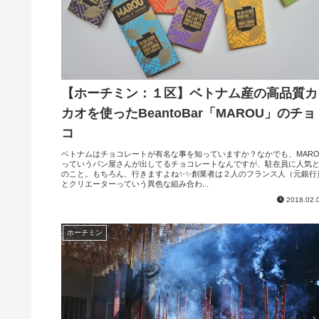
【ホーチミン：１区】ベトナム産の高品質カ
カオを使ったBeantoBar「MAROU」のチョ
コ
ベトナムはチョコレートが有名な事を知っていますか？なかでも、MARO
っていうパン屋さんが出してるチョコレートなんですが、駐在員に人気
のこと。もちろん、行きますよね✨✨創業者は２人のフランス人（元銀行
とクリエーターっていう異色な組み合わ...
2018.02.
ホーチミン