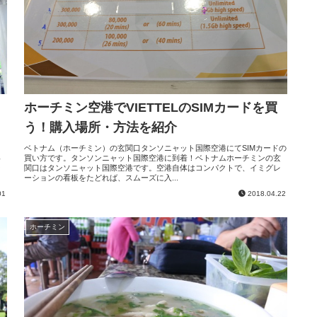
ホーチミン空港でVIETTELのSIMカードを買
う！購入場所・方法を紹介
ベトナム（ホーチミン）の玄関口タンソニャット国際空港にてSIMカードの
に
買い方です。タンソンニャット国際空港に到着！ベトナムホーチミンの玄
い
関口はタンソニャット国際空港です。空港自体はコンパクトで、イミグレ
ー
ーションの看板をたどれば、スムーズに入...
01
2018.04.22
ホーチミン