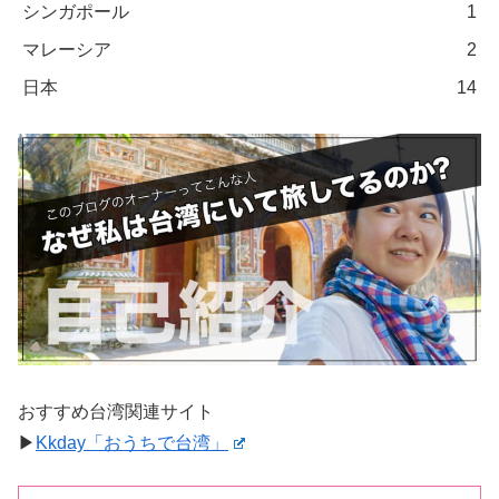
シンガポール
1
マレーシア
2
日本
14
おすすめ台湾関連サイト
▶︎
Kkday「おうちで台湾」