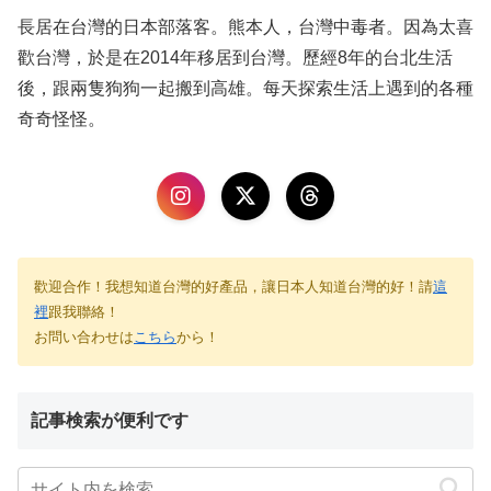
長居在台灣的日本部落客。熊本人，台灣中毒者。因為太喜
歡台灣，於是在2014年移居到台灣。歷經8年的台北生活
後，跟兩隻狗狗一起搬到高雄。每天探索生活上遇到的各種
奇奇怪怪。
歡迎合作！我想知道台灣的好產品，讓日本人知道台灣的好！請
這
裡
跟我聯絡！
お問い合わせは
こちら
から！
記事検索が便利です