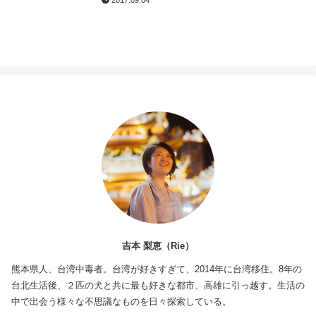
2017.09.04
href="//ck.jp.ap.valuecomme...
吉本 梨恵（Rie）
熊本県人、台湾中毒者。台湾が好きすぎて、2014年に台湾移住。8年の
台北生活後、２匹の犬と共に最も好きな都市、高雄に引っ越す。生活の
中で出会う様々な不思議なものを日々探索している。