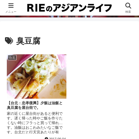
このブログは、台湾が好きすぎて移住したRieがグルメ、観光、生活・ビジネ
ス情報、アジア旅経験などをまとめた台湾ブログです。
メニュー
検索
臭豆腐
台北
【台北：忠孝復興】夕飯は油飯と
臭豆腐を屋台街で。
家の近くに屋台街があると便利で
す。遅く帰った時やご飯を作りた
くない時にフラっと買って帰れま
す。油飯はおこわみたいなご飯で
す。台北だと行天宮あたりが有
名。臭豆腐大好き。&lt;a