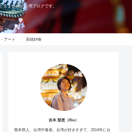
などをまとめた台湾ブログです。
化・アート
高雄好物
吉本 梨恵（Rie）
熊本県人、台湾中毒者。台湾が好きすぎて、2014年に台