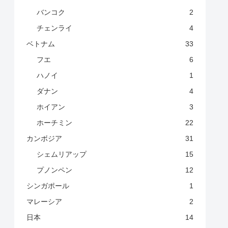
バンコク
2
チェンライ
4
ベトナム
33
フエ
6
ハノイ
1
ダナン
4
ホイアン
3
ホーチミン
22
カンボジア
31
シェムリアップ
15
プノンペン
12
シンガポール
1
マレーシア
2
日本
14