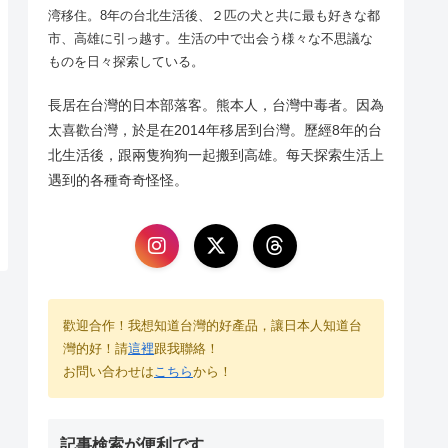
湾移住。8年の台北生活後、２匹の犬と共に最も好きな都
市、高雄に引っ越す。生活の中で出会う様々な不思議な
ものを日々探索している。
長居在台灣的日本部落客。熊本人，台灣中毒者。因為
太喜歡台灣，於是在2014年移居到台灣。歷經8年的台
北生活後，跟兩隻狗狗一起搬到高雄。每天探索生活上
遇到的各種奇奇怪怪。
歡迎合作！我想知道台灣的好產品，讓日本人知道台
灣的好！請
這裡
跟我聯絡！
お問い合わせは
こちら
から！
記事検索が便利です