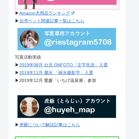
▶︎
Amazon犬用品ランキング
▶︎
台湾ペット関連記事一覧はこちら
写真活動実績
▶︎
2019年08月 台北 ONFOTO「文字先決」入選
▶︎
2019年11月 麗水 「丽水摄影节」入選
▶︎2019年12月 愛媛「いちげ温泉展」参加
▶︎
虎爺について解説記事はこちら