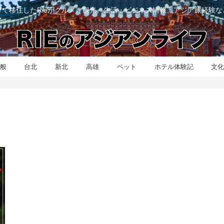
て移住したRieがグルメ、観光、生活・ビジネス情報、アジア旅経験
般
台北
新北
高雄
ペット
ホテル体験記
文