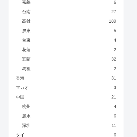
嘉義
6
台南
27
高雄
189
屏東
5
台東
4
花蓮
2
宜蘭
32
馬祖
2
香港
31
マカオ
3
中国
21
杭州
4
麗水
6
深圳
11
タイ
6