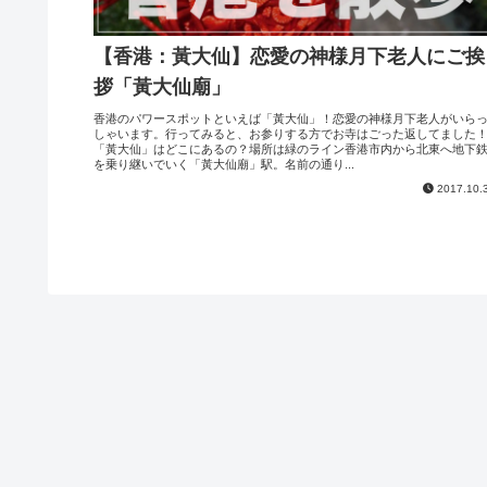
【香港：黃大仙】恋愛の神様月下老人にご挨
拶「黃大仙廟」
香港のパワースポットといえば「黃大仙」！恋愛の神様月下老人がいら
しゃいます。行ってみると、お参りする方でお寺はごった返してました
「黃大仙」はどこにあるの？場所は緑のライン香港市内から北東へ地下
を乗り継いでいく「黃大仙廟」駅。名前の通り...
2017.10.