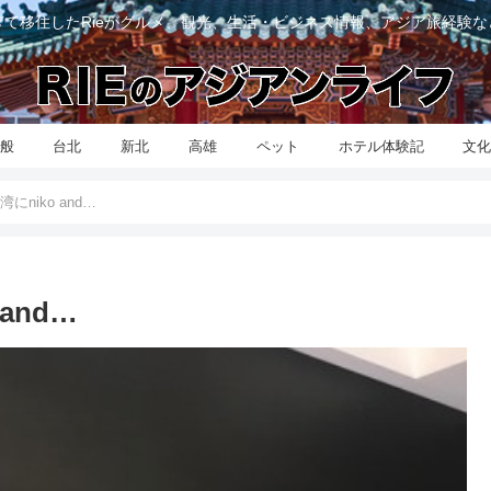
て移住したRieがグルメ、観光、生活・ビジネス情報、アジア旅経験
般
台北
新北
高雄
ペット
ホテル体験記
文
niko and…
and…