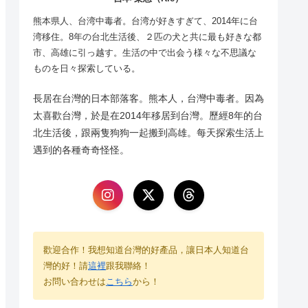
熊本県人、台湾中毒者。台湾が好きすぎて、2014年に台
湾移住。8年の台北生活後、２匹の犬と共に最も好きな都
市、高雄に引っ越す。生活の中で出会う様々な不思議な
ものを日々探索している。
長居在台灣的日本部落客。熊本人，台灣中毒者。因為
太喜歡台灣，於是在2014年移居到台灣。歷經8年的台
北生活後，跟兩隻狗狗一起搬到高雄。每天探索生活上
遇到的各種奇奇怪怪。
歡迎合作！我想知道台灣的好產品，讓日本人知道台
灣的好！請
這裡
跟我聯絡！
お問い合わせは
こちら
から！