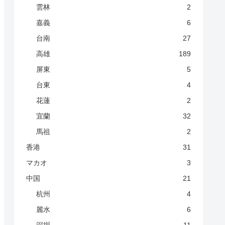
雲林
2
嘉義
6
台南
27
高雄
189
屏東
5
台東
4
花蓮
2
宜蘭
32
馬祖
2
香港
31
マカオ
3
中国
21
杭州
4
麗水
6