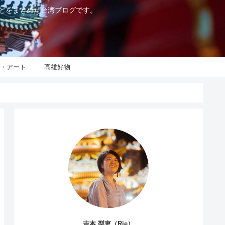
などをまとめた台湾ブログです。
化・アート
高雄好物
吉本 梨恵（Rie）