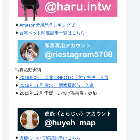
▶︎
Amazon犬用品ランキング
▶︎
台湾ペット関連記事一覧はこちら
写真活動実績
▶︎
2019年08月 台北 ONFOTO「文字先決」入選
▶︎
2019年11月 麗水 「丽水摄影节」入選
▶︎2019年12月 愛媛「いちげ温泉展」参加
▶︎
虎爺について解説記事はこちら