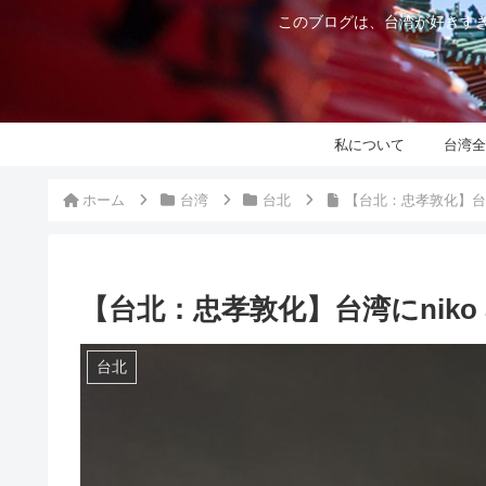
このブログは、台湾が好きすぎ
私について
台湾全
ホーム
台湾
台北
【台北：忠孝敦化】台湾に
【台北：忠孝敦化】台湾にniko 
台北