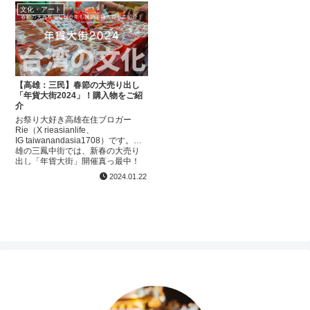
好年（高雄でい...
文化・アート
【高雄：三民】春節の大売り出し
「年貨大街2024」！購入物をご紹
介
お祭り大好き高雄在住ブロガー
Rie（X rieasianlife、
IG taiwanandasia1708）です。高
雄の三鳳中街では、新春の大売り
出し「年貨大街」開催真っ最中！
今年は、2024年1月20日〜2月9日
2024.01.22
で開催しています。先日始ま...