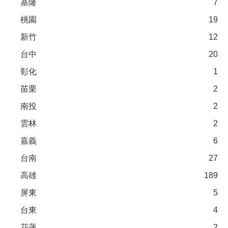
基隆
7
桃園
19
新竹
12
台中
20
彰化
1
苗栗
2
南投
2
雲林
2
嘉義
6
台南
27
高雄
189
屏東
5
台東
4
花蓮
2