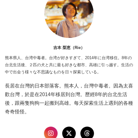
吉本 梨恵（Rie）
熊本県人、台湾中毒者。台湾が好きすぎて、2014年に台湾移住。8年の
台北生活後、２匹の犬と共に最も好きな都市、高雄に引っ越す。生活の
中で出会う様々な不思議なものを日々探索している。
長居在台灣的日本部落客。熊本人，台灣中毒者。因為太喜
歡台灣，於是在2014年移居到台灣。歷經8年的台北生活
後，跟兩隻狗狗一起搬到高雄。每天探索生活上遇到的各種
奇奇怪怪。