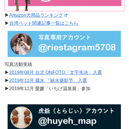
▶︎
Amazon犬用品ランキング
▶︎
台湾ペット関連記事一覧はこちら
写真活動実績
▶︎
2019年08月 台北 ONFOTO「文字先決」入選
▶︎
2019年11月 麗水 「丽水摄影节」入選
▶︎2019年12月 愛媛「いちげ温泉展」参加