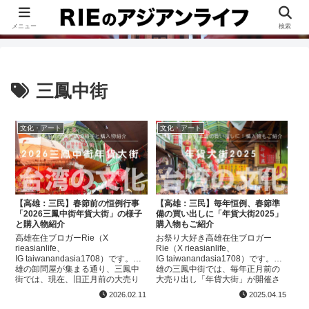
このブログは、台湾が好きすぎて移住したRieがグルメ、観光、生活・ビジネ
ス情報、アジア旅経験などをまとめた台湾ブログです。
メニュー
検索
三鳳中街
文化・アート
文化・アート
【高雄：三民】春節前の恒例行事
【高雄：三民】毎年恒例、春節準
「2026三鳳中街年貨大街」の様子
備の買い出しに「年貨大街2025」
と購入物紹介
購入物もご紹介
高雄在住ブロガーRie（X
お祭り大好き高雄在住ブロガー
rieasianlife、
Rie（X rieasianlife、
IG taiwanandasia1708）です。高
IG taiwanandasia1708）です。高
雄の卸問屋が集まる通り、三鳳中
雄の三鳳中街では、毎年正月前の
街では、現在、旧正月前の大売り
大売り出し「年貨大街」が開催さ
出し「年貨大街」が開催されま
れます。2025年は、2025年1月11
2026.02.11
2025.04.15
す。今年のテーマは「2026高雄過
日〜27日でした。春節か...