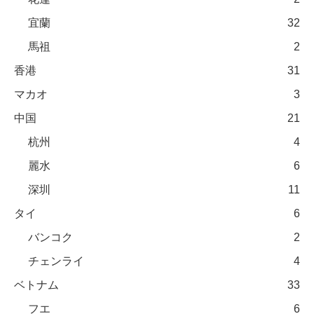
宜蘭
32
馬祖
2
香港
31
マカオ
3
中国
21
杭州
4
麗水
6
深圳
11
タイ
6
バンコク
2
チェンライ
4
ベトナム
33
フエ
6