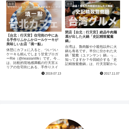
る、美味しいと...
P.seven公式Twit...
台北
台北
閉店【台北：行天宮】絶品牛肉麺
【台北：行天宮】住宅街の中にあ
屋が出した火鍋「史記精致鴛鴦
る手作りふかふかロールケーキが
鍋」
美味しいお店「填一點」
台湾は、魯肉飯や小籠包以外に火
休憩にカフェに入ると、ついつい
鍋も有名です。半分に分かれた火
ケーキも頼んでしまう甘党ブロガ
鍋「鴛鴦（ユァンヤン）鍋」って
ーRie（@rieasianlife）です。今回
知ってますか？今回紹介する「史
は、比較的現地感満載の行天宮エ
記精致鴛鴦鍋」は、行天宮駅から
リアの住宅街にある、手作りスイ
徒歩５分ほどで行きやすく、綺麗
ーツ専門店をご紹介します！実は
なレストランですが、お手頃価格
2019.07.13
2017.11.07
このエリア、少しずつ新しいショ
でお腹いっぱいになれるお店です...
ップやおしゃ...