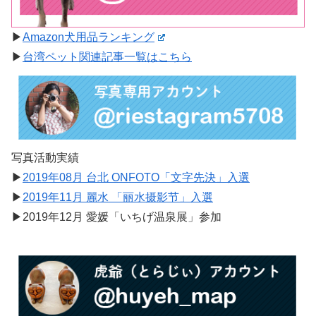
▶︎
Amazon犬用品ランキング
▶︎
台湾ペット関連記事一覧はこちら
写真活動実績
▶︎
2019年08月 台北 ONFOTO「文字先決」入選
▶︎
2019年11月 麗水 「丽水摄影节」入選
▶︎2019年12月 愛媛「いちげ温泉展」参加