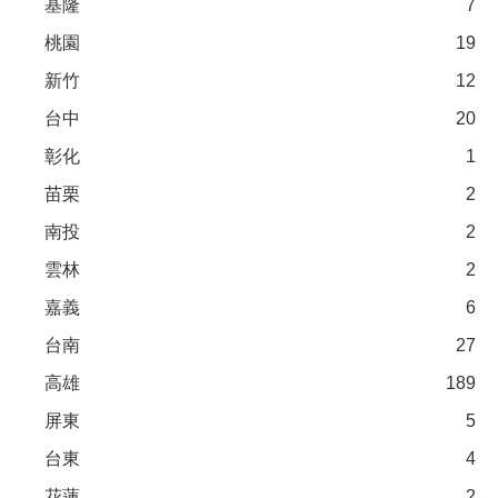
基隆
7
桃園
19
新竹
12
台中
20
彰化
1
苗栗
2
南投
2
雲林
2
嘉義
6
台南
27
高雄
189
屏東
5
台東
4
花蓮
2