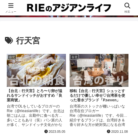
このブログは、台湾が好きすぎて移住したRieがグルメ、観光、生活・ビジネ
ス情報、アジア旅経験などをまとめた台湾ブログです。
メニュー
検索
行天宮
台北
台北
【台北：行天宮】とろ〜り卵が溢
移転【台北：行天宮】シュッとす
れるサンドイッチがおすすめ「良
るだけで優しい幸せ♡台湾茶を使
栗商號」
った香水ブランド「P.seven」
台湾でOLをしているブロガーの
台湾茶のストックが棚いっぱいな
Rie（@rieasianlife）です。台北は
台湾在住ブロガー
朝ごはんは、出勤中に食べる方が
Rie（@rieasianlife）です。今回ご
多いこともあり（笑）パン派の人
紹介するブランドは、台湾好き＆
が多く、サンドイッチ文化がかな
香り好きな方が絶対気になる台湾
り発達してます。今回紹介したい
茶を使った香水のブランド。私も
2023.05.05
2020.11.08
お店も平日でも行列ができてい
最近知ったブランドなんですが、