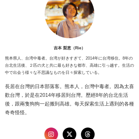
吉本 梨恵（Rie）
熊本県人、台湾中毒者。台湾が好きすぎて、2014年に台湾移住。8年の
台北生活後、２匹の犬と共に最も好きな都市、高雄に引っ越す。生活の
中で出会う様々な不思議なものを日々探索している。
長居在台灣的日本部落客。熊本人，台灣中毒者。因為太喜
歡台灣，於是在2014年移居到台灣。歷經8年的台北生活
後，跟兩隻狗狗一起搬到高雄。每天探索生活上遇到的各種
奇奇怪怪。