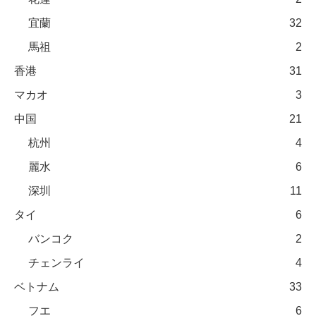
宜蘭
32
馬祖
2
香港
31
マカオ
3
中国
21
杭州
4
麗水
6
深圳
11
タイ
6
バンコク
2
チェンライ
4
ベトナム
33
フエ
6