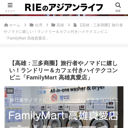
このブログは、台湾が好きすぎて移住したRieがグルメ、観光、生活・ビジネ
ス情報、アジア旅経験などをまとめた台湾ブログです。
メニュー
検索
ホーム
台湾
高雄
【高雄：三多商圈】旅行者
やノマドに嬉しい！ランドリー＆カフェ付きハイテクコンビニ
「FamilyMart 高雄真愛店」
【高雄：三多商圈】旅行者やノマドに嬉し
い！ランドリー＆カフェ付きハイテクコン
ビニ「FamilyMart 高雄真愛店」
高雄