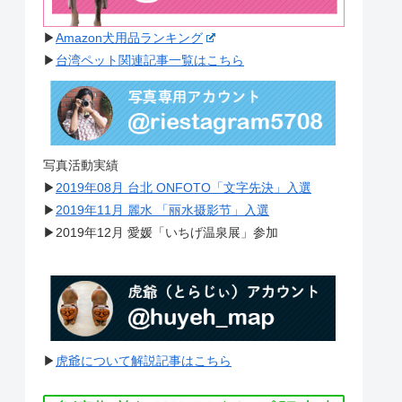
▶︎
Amazon犬用品ランキング
▶︎
台湾ペット関連記事一覧はこちら
写真活動実績
▶︎
2019年08月 台北 ONFOTO「文字先決」入選
▶︎
2019年11月 麗水 「丽水摄影节」入選
▶︎2019年12月 愛媛「いちげ温泉展」参加
▶︎
虎爺について解説記事はこちら