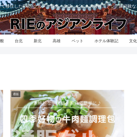
て移住したRieがグルメ、観光、生活・ビジネス情報、アジア旅経験
般
台北
新北
高雄
ペット
ホテル体験記
文
通販