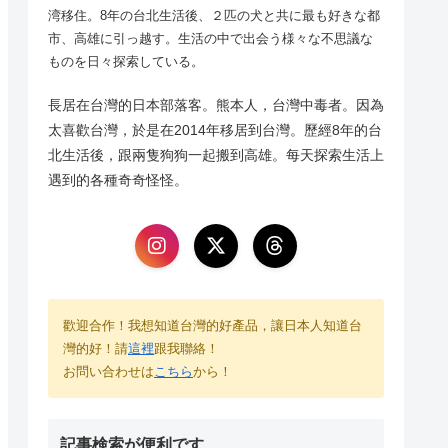
湾移住。8年の台北生活後、２匹の犬と共に最も好きな都
市、高雄に引っ越す。生活の中で出会う様々な不思議な
ものを日々探索している。
長居在台灣的日本部落客。熊本人，台灣中毒者。因為
太喜歡台灣，於是在2014年移居到台灣。歷經8年的台
北生活後，跟兩隻狗狗一起搬到高雄。每天探索生活上
遇到的各種奇奇怪怪。
歡迎合作！我想知道台灣的好產品，讓日本人知道台
灣的好！請
這裡
跟我聯絡！
お問い合わせは
こちら
から！
記事検索が便利です