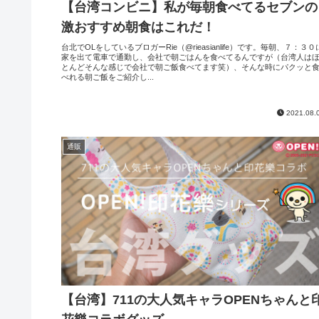
【台湾コンビニ】私が毎朝食べてるセブンの
激おすすめ朝食はこれだ！
台北でOLをしているブロガーRie（@rieasianlife）です。毎朝、７：３０
家を出て電車で通勤し、会社で朝ごはんを食べてるんですが（台湾人は
とんどそんな感じで会社で朝ご飯食べてます笑）、そんな時にパクッと
べれる朝ご飯をご紹介し...
2021.08.
通販
【台湾】711の大人気キャラOPENちゃんと