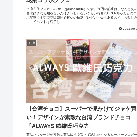
花樂コラボグッズ
台湾在住ブロガーのRie（@rieasianlife）です。今回の記事は、なんとあ
台湾好きなら知らない人はきっといないくらい有名なOPENちゃんとのコ
ボ記事です♡♡♡販売開始祝いの抽選プレゼント会もあるので、お楽し
に！イベントは終了し...
2021.06.
台湾
【台湾チョコ】スーパーで見かけてジャケ買
い！デザインが素敵な台湾ブランドチョコ
「ALWAYS 歐維氏巧克力」
商品パッケージが素敵な商品はすぐ買って試したくなるミーハーブロガ