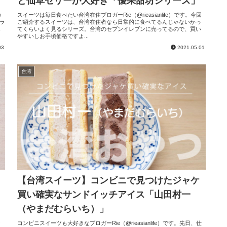
と仙草ゼリーが大好き「優果甜坊シリーズ」
の
スイーツは毎日食べたい台湾在住ブロガーRie（@rieasianlife）です。今回
ラ
ご紹介するスイーツは、台湾在住者なら日常的に食べてるんじゃないかっ
み
てくらいよく見るシリーズ。台湾のセブンイレブンに売ってるので、買い
やすいしお手頃価格ですよ...
03
2021.05.01
台湾
【台湾スイーツ】コンビニで見つけたジャケ
買い確実なサンドイッチアイス「山田村一
（やまだむらいち）」
ー
コンビニスイーツも大好きなブロガーRie（@rieasianlife）です。先日、仕