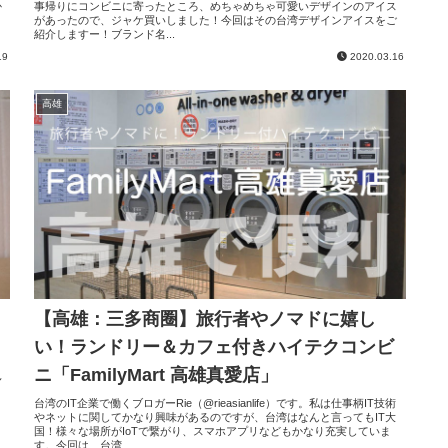
か
事帰りにコンビニに寄ったところ、めちゃめちゃ可愛いデザインのアイス
あ
があったので、ジャケ買いしました！今回はその台湾デザインアイスをご
紹介しますー！ブランド名...
19
2020.03.16
高雄
【高雄：三多商圈】旅行者やノマドに嬉し
い！ランドリー＆カフェ付きハイテクコンビ
ニ「FamilyMart 高雄真愛店」
見
ラ
台湾のIT企業で働くブロガーRie（@rieasianlife）です。私は仕事柄IT技術
やネットに関してかなり興味があるのですが、台湾はなんと言ってもIT大
国！様々な場所がIoTで繋がり、スマホアプリなどもかなり充実していま
す。今回は、台湾...