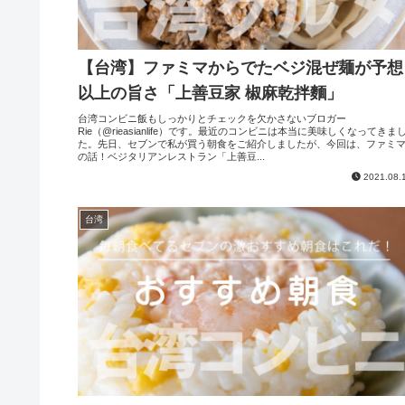
【台湾】ファミマからでたベジ混ぜ麺が予想
以上の旨さ「上善豆家 椒麻乾拌麵」
台湾コンビニ飯もしっかりとチェックを欠かさないブロガー
Rie（@rieasianlife）です。最近のコンビニは本当に美味しくなってきま
た。先日、セブンで私が買う朝食をご紹介しましたが、今回は、ファミ
の話！ベジタリアンレストラン「上善豆...
2021.08.
台湾