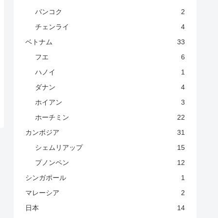
バンコク
2
チェンライ
4
ベトナム
33
フエ
6
ハノイ
1
ダナン
4
ホイアン
3
ホーチミン
22
カンボジア
31
シェムリアップ
15
プノンペン
12
シンガポール
1
マレーシア
2
日本
14