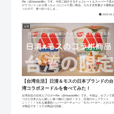
Rie（@rieasianlife）です。今回ご紹介するチョコレートもスーパーで見
けてついうっかり買っちゃったジャケ買い商品。カカオ含有量が３種類
ったので、食べ比べもしま...
2020.04.
台湾
【台湾生活】日清＆モスの日本ブランドの台
湾コラボヌードルを食べてみた！
台湾在住の日本人ブロガーRie（@rieasianlife）です。今回は、セブンで
つけた日本人なら嬉しい食べ物のご紹介！そう、日清のカップラーメ
ン！！！！それも健康的ハンバーガーチェーン「モスバーガー」とのコ
ボ商品です！コラボ商品の詳細...