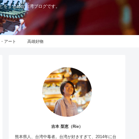
などをまとめた台湾ブログです。
化・アート
高雄好物
吉本 梨恵（Rie）
熊本県人、台湾中毒者。台湾が好きすぎて、2014年に台