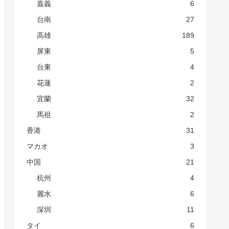
嘉義
6
台南
27
高雄
189
屏東
5
台東
4
花蓮
2
宜蘭
32
馬祖
2
香港
31
マカオ
3
中国
21
杭州
4
麗水
6
深圳
11
タイ
6