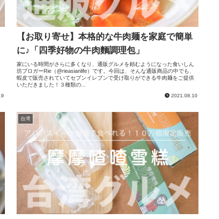
【お取り寄せ】本格的な牛肉麺を家庭で簡単
に♪「四季好物の牛肉麵調理包」
家にいる時間がさらに多くなり、通販グルメを頼むようになった食いしん
し
坊ブロガーRie（@rieasianlife）です。今回は、そんな通販商品の中でも、
マ
蝦皮で販売されていてセブンイレブンで受け取りができる牛肉麺をご提供
いただきました！３種類の...
19
2021.08.10
台湾