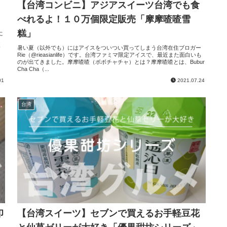
【台湾コンビニ】アジアスイーツ台湾でも食
べれるよ！１０万個限定販売「摩摩喳喳雪
糕」
に
ほ
食
暑い夏（以外でも）にはアイスをついつい買ってしまう台湾在住ブロガー
Rie（@rieasianlife）です。台湾ファミマ限定アイスで、最近また面白いも
のが出てきました。摩摩喳喳（ボボチャチャ）とは？摩摩喳喳とは、Bubur
Cha Cha（...
01
2021.07.24
台湾
印
【台湾スイーツ】セブンで買えるお手軽豆花