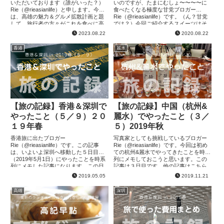
いただいております（誰がいった？）
いのですが、たまにむしょ〜〜〜〜に
Rie（@rieasianlife）と申します。今回
食べたくなる極度な甘党ブロガー
は、高雄の魅力＆グルメ拡散計画と題
Rie（@rieasianlife）です。（ん？甘党
して、旅行者の方々がこれを食べに高
では？）今回ご紹介するスイーツはそ
雄に来たいいいい！と思うようなとこ
んな爆買い根性が爆上がりしたので、
2023.08.22
2020.08.22
ろを積極的に書いて...
MARIちゃんを呼んで...
香港
麗水
【旅の記録】香港＆深圳で
【旅の記録】中国（杭州&
やったこと（５／９）２０
麗水）でやったこと（３／
１９年春
５）2019年秋
香港旅に出たブロガー
写真家としても挑戦しているブロガー
Rie（@rieasianlife）です。この記事
Rie（@rieasianlife）です。今回は初め
は、いよいよ深圳へ移動した５日目
ての杭州&麗水でやってきたことを時系
（2019年5月1日）にやったことを時系
列にメモしておこうと思います。この
列にメモした記事になります。この日
記事は３日目です。他の記事はこちら
はいよいよ香港から深センへ移動しま
【旅の記録】中国（杭州&麗水）でやっ
2019.05.05
2019.11.21
した！他の記事はこちら 【旅の...
たこと（１／...
高雄
深圳