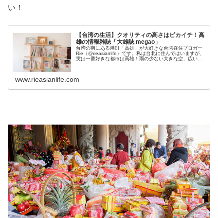
い！
【台湾の生活】クオリティの高さはピカイチ！高
雄の情報雑誌「大雄誌 megao」
台湾の南にある港町「高雄」が大好きな台湾在住ブロガー
Rie（@rieasianlife）です。私は台北に住んではいますが、
実は一番好きな都市は高雄！雨の少ない大きな空、広い
海、自然も豊かなこの南の都市はなんとなく故郷の熊本や
福岡に似てる感じ...
www.rieasianlife.com