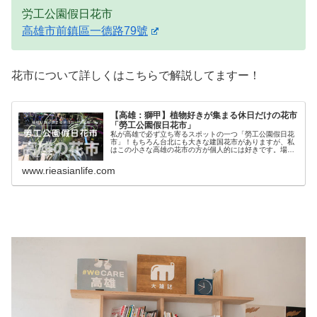
労工公園假日花市
高雄市前鎮區一德路79號
花市について詳しくはこちらで解説してますー！
【高雄：獅甲】植物好きが集まる休日だけの花市
「勞工公園假日花市」
私が高雄で必ず立ち寄るスポットの一つ「勞工公園假日花
市」！もちろん台北にも大きな建国花市がありますが、私
はこの小さな高雄の花市の方が個人的には好きです。場所
と花市の様子場所は高雄地下鉄の赤ライン「獅甲」降りて
すぐ。勞工公園に土日だけ花卸業者...
www.rieasianlife.com