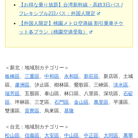
【お得な乗り放題】台湾新幹線・高鉄3日パス /
フレキシブル2日パス：外国人限定
【外国人限定】桃園メトロ空港線 割引乗車チケ
ット各プラン（桃園空港受取）
＜新北：地域別カテゴリー＞
板橋區
、
三重區
、
中和區
、
永和區
、
新莊區
、新店區、土城
區、
蘆洲區
、汐止區、樹林區、鶯歌區、三峽區、
淡水區
、
瑞芳區
、五股區、泰山區、林口區、八里區、深坑區、
石碇
區
、坪林區、三芝區、
石門區
、
金山區
、
萬里區
、平溪區、
雙溪區、
貢寮區
、烏來區、
基隆
＜台北：地域別カテゴリー＞
松山區
、
信義區
、
大安區
、
中山區
、
中正區
、
大同區
、
萬華