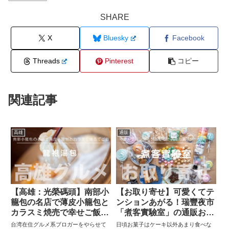
SHARE
X
Bluesky
Facebook
Threads
Pinterest
コピー
関連記事
高雄
通販
【高雄：光榮碼頭】南部小
【お取り寄せ】可愛くてテ
籠包の名店で薄皮小籠包と
ンションあがる！瑞豐夜市
カラスミ焼売で幸せご飯
「煮客實驗室」の通販お菓
「龍袍湯包」
子パーティー！
台湾在住グルメ系ブロガーをやらせて
日頃お菓子はケーキ以外あまり食べな