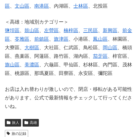
區
、
文山區
、
南港區
、內湖區、
士林區
、北投區
＜高雄：地域別カテゴリー＞
鹽埕區
、
鼓山區
、
左營區
、
楠梓區
、
三民區
、
新興區
、
前金
區
、
苓雅區
、
前鎮區
、
旗津區
、小港區、
鳳山區
、林園區、
大寮區、
大樹區
、大社區、仁武區、鳥松區、
岡山區
、橋頭
區、燕巢區、阿蓮區、路竹區、湖內區、
茄萣區
、梓官區、
旗山區
、
美濃區
、六龜區、甲仙區、杉林區、內門區、茂林
區、桃源區、那瑪夏區、田寮區、永安區、彌陀區
お店は入れ替わりが激しいので、閉店・移転がある可能性
があります。公式で最新情報をチェックして行ってくださ
いね。
旅人
高雄
旅の記録