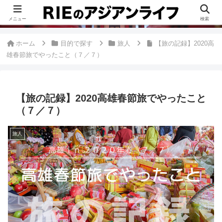
このブログは、台湾が好きすぎて移住したRieがグルメ、観光、生活・ビジネ
ス情報、アジア旅経験などをまとめた台湾ブログです。
メニュー
検索
ホーム
目的で探す
旅人
【旅の記録】2020高
雄春節旅でやったこと（７／７）
【旅の記録】2020高雄春節旅でやったこと
（７／７）
旅人