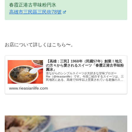
春霞正港古早味粉円氷
高雄市三民區三民街78號
お店について詳しくはこちら〜。
【高雄：三民】1968年（民國57年）創業！地元
の方々から愛されるスイーツ「春霞正港古早味粉
圓冰」
昔ながらのシンプルスイーツが大好きな甘味ブロガー
Rie（@rieasianlife）です。今回ご紹介するスイーツは、三
民地区にある、高雄で50年以上営業されている老舗のスイ
ーツショップです！どこにあるの？外観は？場所は、ロー
カルなお店が並ぶ...
www.rieasianlife.com