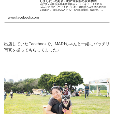
しました - 毛好多 - 毛比你多的毛孩選物店
毛好多 - 毛比你多的毛孩選物店 - 「いいね！」9,138件 ·
54人が話題にしています - ✨ 毛比你多的毛孩選物店耐吉斯
Solution 、優格TOMA-PRO、Chillpet敲派、喵旬食、
Tapazo特百滋等多項毛孩商品寵物乾糧...
www.facebook.com
出店していたFacebookで、MARIちゃんと一緒にバッチリ
写真を撮ってもらってました♪