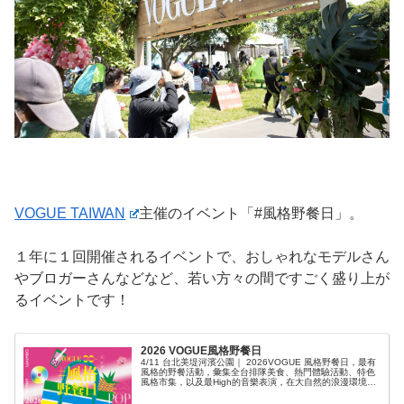
VOGUE TAIWAN
主催のイベント「#風格野餐日」。
１年に１回開催されるイベントで、おしゃれなモデルさん
やブロガーさんなどなど、若い方々の間ですごく盛り上が
るイベントです！
2026 VOGUE風格野餐日
4/11 台北美堤河濱公園｜ 2026VOGUE 風格野餐日，最有
風格的野餐活動，彙集全台排隊美食、熱門體驗活動、特色
風格市集，以及最High的音樂表演，在大自然的浪漫環境
下，與朋友、情人、家人一起度過美好時光！