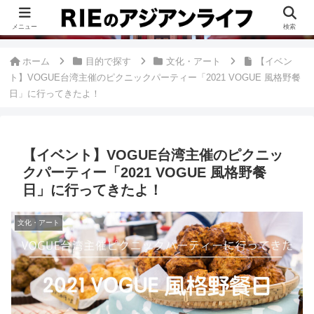
このブログは、台湾が好きすぎて移住したRieがグルメ、観光、生活・ビジネ
ス情報、アジア旅経験などをまとめた台湾ブログです。
メニュー
検索
ホーム
目的で探す
文化・アート
【イベン
ト】VOGUE台湾主催のピクニックパーティー「2021 VOGUE 風格野餐
日」に行ってきたよ！
【イベント】VOGUE台湾主催のピクニッ
クパーティー「2021 VOGUE 風格野餐
日」に行ってきたよ！
文化・アート