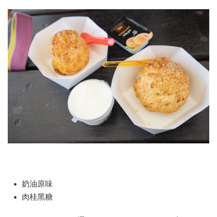
奶油原味
肉桂黑糖