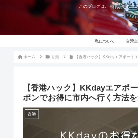
このブログは、台湾が好きすぎ
私について
台湾全
ホーム
香港
【香港ハック】KKdayエアポー
【香港ハック】KKdayエア
ポンでお得に市内へ行く方法を
香港