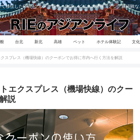
て移住したRieがグルメ、観光、生活・ビジネス情報、アジア旅経験
般
台北
新北
高雄
ペット
ホテル体験記
文
トエクスプレス（機場快線）のクーポンでお得に市内へ行く方法を解説
ポートエクスプレス（機場快線）のクー
解説