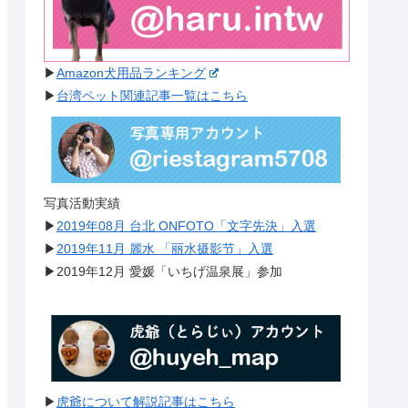
▶︎
Amazon犬用品ランキング
▶︎
台湾ペット関連記事一覧はこちら
写真活動実績
▶︎
2019年08月 台北 ONFOTO「文字先決」入選
▶︎
2019年11月 麗水 「丽水摄影节」入選
▶︎2019年12月 愛媛「いちげ温泉展」参加
▶︎
虎爺について解説記事はこちら