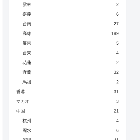
雲林
2
嘉義
6
台南
27
高雄
189
屏東
5
台東
4
花蓮
2
宜蘭
32
馬祖
2
香港
31
マカオ
3
中国
21
杭州
4
麗水
6