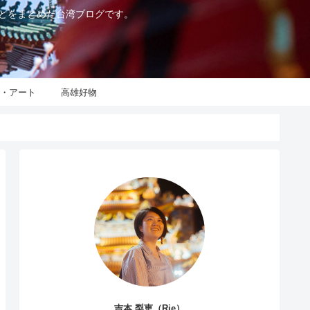
などをまとめた台湾ブログです。
化・アート
高雄好物
吉本 梨恵（Rie）