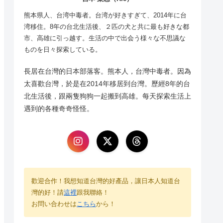
熊本県人、台湾中毒者。台湾が好きすぎて、2014年に台
湾移住。8年の台北生活後、２匹の犬と共に最も好きな都
市、高雄に引っ越す。生活の中で出会う様々な不思議な
ものを日々探索している。
長居在台灣的日本部落客。熊本人，台灣中毒者。因為
太喜歡台灣，於是在2014年移居到台灣。歷經8年的台
北生活後，跟兩隻狗狗一起搬到高雄。每天探索生活上
遇到的各種奇奇怪怪。
歡迎合作！我想知道台灣的好產品，讓日本人知道台
灣的好！請
這裡
跟我聯絡！
お問い合わせは
こちら
から！