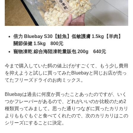
倍力 Bluebay S30【鮭魚】低敏護膚 1.5kg
【羊肉】
關節保健 1.5kg 800元
寵物凍乾 綜合海陸凍乾量販包 200g 640元
今まで購入していた餌の値上げがすごくて、もう少し費用
を抑えようと試しに買ってみたBluebayと同じお店が売っ
てたフリーズドライのお肉ミックス。
Bluebayは過去に何度か買ったことあったのですが、いく
つかフレーバーがあるので、どれがいいのか比較のため2
種類買ってみまして。思った通りつなぎに買ったカリカリ
よりももぐもぐと食べてくれたので、次のカリカリはこの
シリーズにすることに決定。