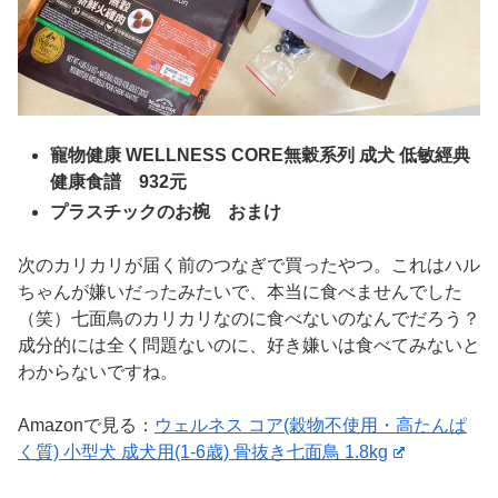
寵物健康 WELLNESS CORE無穀系列 成犬 低敏經典
健康食譜 932元
プラスチックのお椀 おまけ
次のカリカリが届く前のつなぎで買ったやつ。これはハル
ちゃんが嫌いだったみたいで、本当に食べませんでした
（笑）七面鳥のカリカリなのに食べないのなんでだろう？
成分的には全く問題ないのに、好き嫌いは食べてみないと
わからないですね。
Amazonで見る：
ウェルネス コア(穀物不使用・高たんぱ
く質) 小型犬 成犬用(1-6歳) 骨抜き七面鳥 1.8kg