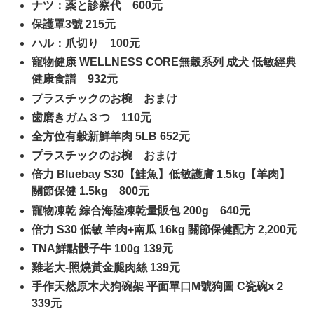
ナツ：薬と診察代 600元
保護罩3號 215元
ハル：爪切り 100元
寵物健康 WELLNESS CORE無穀系列 成犬 低敏經典
健康食譜 932元
プラスチックのお椀 おまけ
歯磨きガム３つ 110元
全方位有穀新鮮羊肉 5LB 652元
プラスチックのお椀 おまけ
倍力 Bluebay S30【鮭魚】低敏護膚 1.5kg
【羊肉】
關節保健 1.5kg 800元
寵物凍乾 綜合海陸凍乾量販包 200g 640元
倍力 S30 低敏 羊肉+南瓜 16kg 關節保健配方 2,200元
TNA鮮點骰子牛 100g 139元
雞老大-照燒黃金腿肉絲 139元
手作天然原木犬狗碗架 平面單口M號狗圖 C瓷碗x２
339元