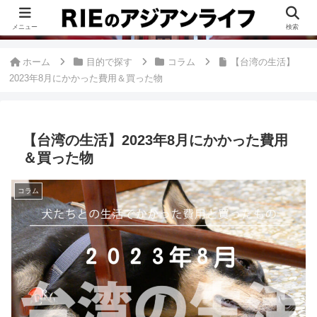
このブログは、台湾が好きすぎて移住したRieがグルメ、観光、生活・ビジネ
ス情報、アジア旅経験などをまとめた台湾ブログです。
メニュー
検索
ホーム
目的で探す
コラム
【台湾の生活】
2023年8月にかかった費用＆買った物
【台湾の生活】2023年8月にかかった費用
＆買った物
コラム