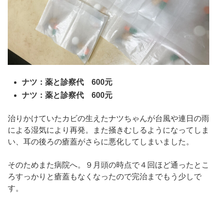
ナツ：薬と診察代 600元
ナツ：薬と診察代 600元
治りかけていたカビの生えたナツちゃんが台風や連日の雨
による湿気により再発。また掻きむしるようになってしま
い、耳の後ろの瘡蓋がさらに悪化してしまいました。
そのためまた病院へ。９月頭の時点で４回ほど通ったとこ
ろすっかりと瘡蓋もなくなったので完治までもう少しで
す。