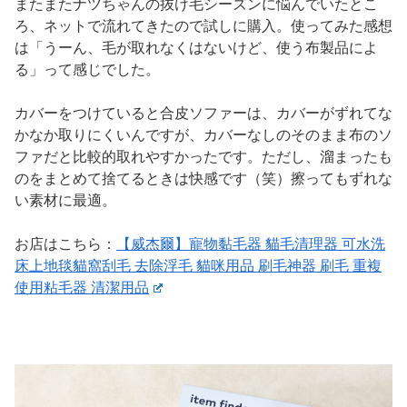
またまたナツちゃんの抜け毛シーズンに悩んでいたとこ
ろ、ネットで流れてきたので試しに購入。使ってみた感想
は「うーん、毛が取れなくはないけど、使う布製品によ
る」って感じでした。
カバーをつけていると合皮ソファーは、カバーがずれてな
かなか取りにくいんですが、カバーなしのそのまま布のソ
ファだと比較的取れやすかったです。ただし、溜まったも
のをまとめて捨てるときは快感です（笑）擦ってもずれな
い素材に最適。
お店はこちら：
【威杰爾】寵物黏毛器 貓毛清理器 可水洗
床上地毯貓窩刮毛 去除浮毛 貓咪用品 刷毛神器 刷毛 重複
使用粘毛器 清潔用品