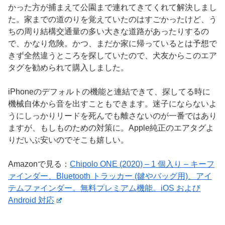
かった方が捕まえて公園まで連れてきてくれて解決しまし
た。家までの道のりを覚えていたのはすごかったけど、う
ちの周り結構交通量の多い大きな道路があったりするの
で、かなり危険。かつ、まだか家に帰っているとは予想で
きず全然違うところを探していたので、犬友からこのエア
タグを勧められて購入しました。
iPhoneのデフォルトの機能と連結できて、探してる時に
機械自体から音を出すこともできます。迷子にならないよ
うにしっかりリードを死んでも離さないのが一番ではあり
ますが、もしものための対策に。Apple純正のエアタグよ
りだいぶ安いのでそこも嬉しい。
Amazonで見る：
Chipolo ONE (2020) – 1 個入り – キーフ
ァインダー、Bluetooth トラッカー (鍵やバッグ用)、アイ
テムファインダー。無料プレミアム機能。iOS および
Android 対応