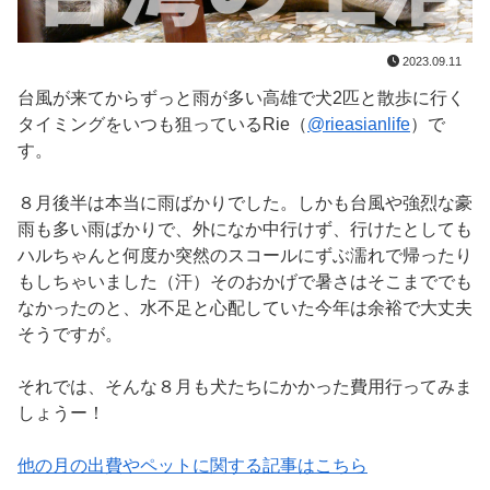
2023.09.11
台風が来てからずっと雨が多い高雄で犬2匹と散歩に行く
タイミングをいつも狙っているRie（
@rieasianlife
）で
す。
８月後半は本当に雨ばかりでした。しかも台風や強烈な豪
雨も多い雨ばかりで、外になか中行けず、行けたとしても
ハルちゃんと何度か突然のスコールにずぶ濡れで帰ったり
もしちゃいました（汗）そのおかげで暑さはそこまででも
なかったのと、水不足と心配していた今年は余裕で大丈夫
そうですが。
それでは、そんな８月も犬たちにかかった費用行ってみま
しょうー！
他の月の出費やペットに関する記事はこちら