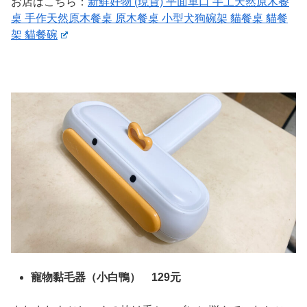
お店はこちら：
新鮮好物 (現貨) 平面單口 手工天然原木餐
桌 手作天然原木餐桌 原木餐桌 小型犬狗碗架 貓餐桌 貓餐
架 貓餐碗
寵物黏毛器（小白鴨） 129元