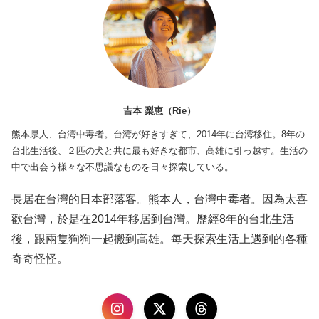
吉本 梨恵（Rie）
熊本県人、台湾中毒者。台湾が好きすぎて、2014年に台湾移住。8年の
台北生活後、２匹の犬と共に最も好きな都市、高雄に引っ越す。生活の
中で出会う様々な不思議なものを日々探索している。
長居在台灣的日本部落客。熊本人，台灣中毒者。因為太喜
歡台灣，於是在2014年移居到台灣。歷經8年的台北生活
後，跟兩隻狗狗一起搬到高雄。每天探索生活上遇到的各種
奇奇怪怪。