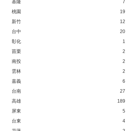
基隆
7
桃園
19
新竹
12
台中
20
彰化
1
苗栗
2
南投
2
雲林
2
嘉義
6
台南
27
高雄
189
屏東
5
台東
4
花蓮
2