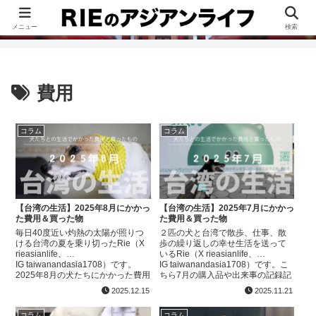
このブログは、台湾が好きすぎて移住したRieがグルメ、観光、生活・ビジネ
ス情報、アジア旅経験などをまとめた台湾ブログです。
メニュー
検索
費用
コラム
コラム
【台湾の生活】2025年8月にかかっ
【台湾の生活】2025年7月にかかっ
た費用＆買った物
た費用＆買った物
毎日40度近い灼熱の太陽が照りつ
２匹の犬と台湾で散歩、仕事、散
ける台湾の夏を乗り切ったRie（X
歩の繰り返しの幸せ生活を送って
rieasianlife、
いるRie（X rieasianlife、
IG taiwanandasia1708）です。
IG taiwanandasia1708）です。こ
2025年8月の犬たちにかかった費用
ちら7月の購入品や出来事の記録記
まとめ記録です。他の月の出費や
事です。7月もかなり仕事が忙しめ
2025.12.15
2025.11.21
ペットに関する記事はこちら医
で、あまり犬たちに時間を...
療・...
コラム
コラム