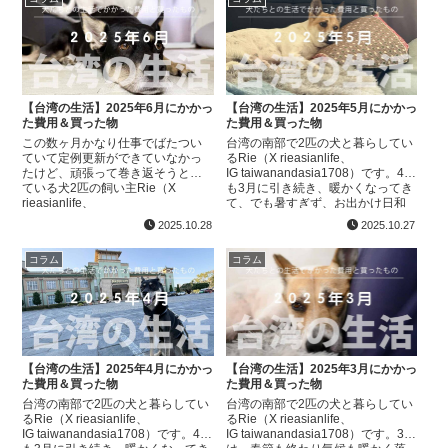
【台湾の生活】2025年6月にかかっ
【台湾の生活】2025年5月にかかっ
た費用＆買った物
た費用＆買った物
この数ヶ月かなり仕事でばたつい
台湾の南部で2匹の犬と暮らしてい
ていて定例更新ができていなかっ
るRie（X rieasianlife、
たけど、頑張って巻き返そうとし
IG taiwanandasia1708）です。4月
ている犬2匹の飼い主Rie（X
も3月に引き続き、暖かくなってき
rieasianlife、
て、でも暑すぎず、お出かけ日和
IG taiwanandasia1708）です。そ
が多かったため、イベントも多く
2025.10.28
2025.10.27
う、すでに4ヶ月も犬たちの記録記
たくさん犬たちをお出かけ...
事が遅れて...
コラム
コラム
【台湾の生活】2025年4月にかかっ
【台湾の生活】2025年3月にかかっ
た費用＆買った物
た費用＆買った物
台湾の南部で2匹の犬と暮らしてい
台湾の南部で2匹の犬と暮らしてい
るRie（X rieasianlife、
るRie（X rieasianlife、
IG taiwanandasia1708）です。4月
IG taiwanandasia1708）です。3月