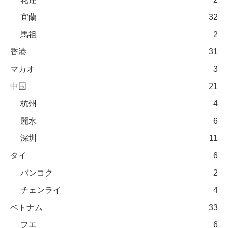
宜蘭
32
馬祖
2
香港
31
マカオ
3
中国
21
杭州
4
麗水
6
深圳
11
タイ
6
バンコク
2
チェンライ
4
ベトナム
33
フエ
6