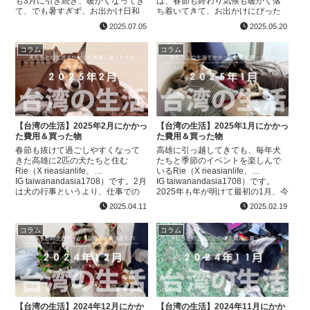
も3月に引き続き、暖かくなってき
は、春節も終わり気候も暖かく落
て、でも暑すぎず、お出かけ日和
ち着いてきて、お出かけにぴった
が多かったため、イベントも多く
りな日が多かったです！気候がい
2025.07.05
2025.05.20
たくさん犬たちをお出かけ...
いと犬たちも暑さや湿気など...
コラム
コラム
【台湾の生活】2025年2月にかかっ
【台湾の生活】2025年1月にかかっ
た費用＆買った物
た費用＆買った物
春節も抜けて過ごしやすくなって
高雄に引っ越してきても、毎年犬
きた高雄に2匹の犬たちと住む
たちと季節のイベントを楽しんで
Rie（X rieasianlife、
いるRie（X rieasianlife、
IG taiwanandasia1708）です。2月
IG taiwanandasia1708）です。
は犬の行事というより、仕事での
2025年も年が明けて最初の1月、今
出張など人間の行事が多く、でも2
年も犬たちと一緒にお正月を過ご
2025.04.11
2025.02.19
匹の誕生日などもあり、全体的に...
しました！頑張って今年も...
コラム
コラム
【台湾の生活】2024年12月にかか
【台湾の生活】2024年11月にかか