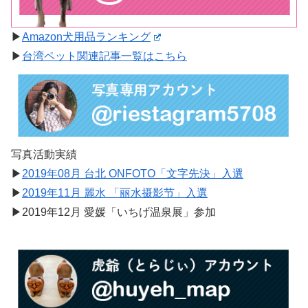
▶︎
Amazon犬用品ランキング
▶︎
台湾ペット関連記事一覧はこちら
写真活動実績
▶︎
2019年08月 台北 ONFOTO「文字先決」入選
▶︎
2019年11月 麗水 「丽水摄影节」入選
▶︎2019年12月 愛媛「いちげ温泉展」参加