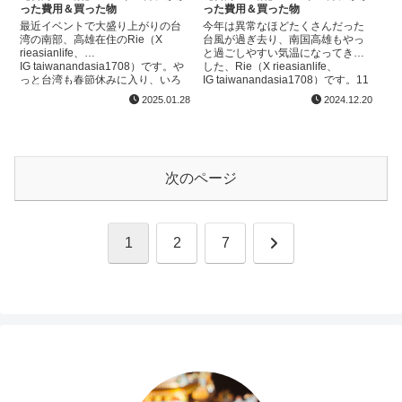
った費用＆買った物
った費用＆買った物
最近イベントで大盛り上がりの台
今年は異常なほどたくさんだった
湾の南部、高雄在住のRie（X
台風が過ぎ去り、南国高雄もやっ
rieasianlife、
と過ごしやすい気温になってきま
IG taiwanandasia1708）です。や
した、Rie（X rieasianlife、
っと台湾も春節休みに入り、いろ
IG taiwanandasia1708）です。11
いろ溜まっていた情報を発散しよ
月は個人的に忙しめであまり遠出
2025.01.28
2024.12.20
うと重い腰を上げれるようになっ
をすることができなかった...
てきました。...
次のページ
次
1
2
7
へ