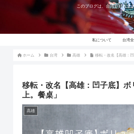
このブログは、台湾が好きすぎ
私について
台湾全
ホーム
台湾
高雄
移転・改名【高雄：凹
移転・改名【高雄：凹子底】ボ
上。餐桌」
高雄