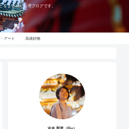
などをまとめた台湾ブログです。
化・アート
高雄好物
吉本 梨恵（Rie）