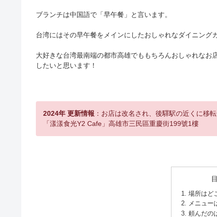
ブランチは中国語で「早午餐」と言います。
台湾にはその早午餐をメインにしたおしゃれなダイニング
大好きな台湾最南端の都市高雄でももちろんおしゃれなお
したいと思います！
2024年 更新情報
：お店は改名され、後驛駅の近くに移転
「漾漾食光Y2 Cafe」高雄市三民區重慶街199號1樓
場所はど
メニュー
頼んだの