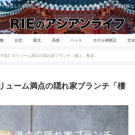
て移住したRieがグルメ、観光、生活・ビジネス情報、アジア旅経験
般
台北
新北
高雄
ペット
ホテル体験記
文
子底】ボリューム満点の隠れ家ブランチ「樓上。餐桌」
リューム満点の隠れ家ブランチ「樓