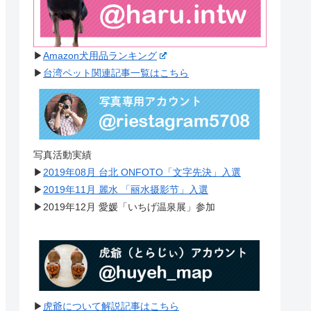
▶︎
Amazon犬用品ランキング
▶︎
台湾ペット関連記事一覧はこちら
写真活動実績
▶︎
2019年08月 台北 ONFOTO「文字先決」入選
▶︎
2019年11月 麗水 「丽水摄影节」入選
▶︎2019年12月 愛媛「いちげ温泉展」参加
▶︎
虎爺について解説記事はこちら