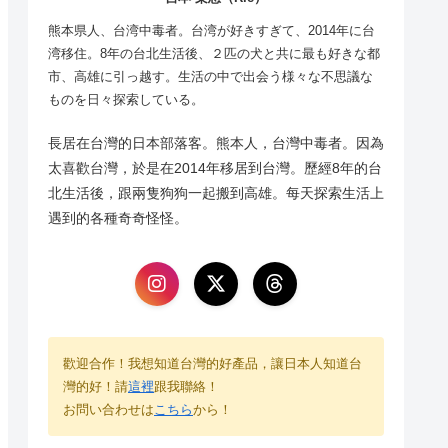
熊本県人、台湾中毒者。台湾が好きすぎて、2014年に台
湾移住。8年の台北生活後、２匹の犬と共に最も好きな都
市、高雄に引っ越す。生活の中で出会う様々な不思議な
ものを日々探索している。
長居在台灣的日本部落客。熊本人，台灣中毒者。因為
太喜歡台灣，於是在2014年移居到台灣。歷經8年的台
北生活後，跟兩隻狗狗一起搬到高雄。每天探索生活上
遇到的各種奇奇怪怪。
歡迎合作！我想知道台灣的好產品，讓日本人知道台
灣的好！請
這裡
跟我聯絡！
お問い合わせは
こちら
から！