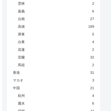
雲林
2
嘉義
6
台南
27
高雄
189
屏東
5
台東
4
花蓮
2
宜蘭
32
馬祖
2
香港
31
マカオ
3
中国
21
杭州
4
麗水
6