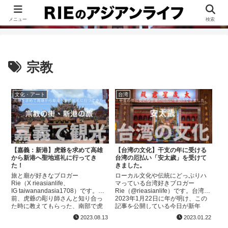
このブログは、台湾が好きすぎて移住したRieがグルメ、観光、生活・ビジネ
ス情報、アジア旅経験などをまとめた台湾ブログです。
メニュー
検索
宗教
文化・アート
台湾
【嘉義：新港】虎爺を求めて高雄
【台湾の文化】干支の年に受ける
から新港へ聖地巡礼に行ってき
台湾の厄払い「安太歲」を受けて
た！
きました。
旅と廟が好きなブロガー
ローカル文化や伝統にどっぷりハ
Rie（X rieasianlife、
マっている台湾好きブロガー
IG taiwanandasia1708）です。以
Rie（@rieasianlife）です。台湾は
前、虎爺の彫り師さんと知り合っ
2023年1月22日に年が明け、この
た時に教えてもらった、南部で虎
記事を公開している今日が新年
爺が好きならいっとくべきスポッ
（旧暦・農歴の1月1日）です。
2023.08.13
2023.01.22
ト、嘉義の「新港」という小さな
2023年は卯（う・うさぎ）年、私