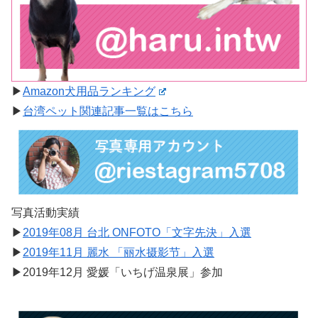
▶︎
Amazon犬用品ランキング
▶︎
台湾ペット関連記事一覧はこちら
写真活動実績
▶︎
2019年08月 台北 ONFOTO「文字先決」入選
▶︎
2019年11月 麗水 「丽水摄影节」入選
▶︎2019年12月 愛媛「いちげ温泉展」参加