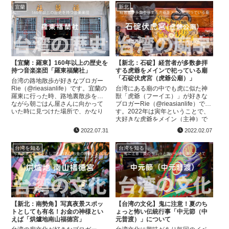
町にやっと...
は198...
宜蘭
新北
【宜蘭：羅東】160年以上の歴史を
【新北：石碇】経営者が多数参拝
持つ音楽楽団「羅東福蘭社」
する虎爺をメインで祀っている廟
「石碇伏虎宮（虎爺公廟）」
台湾の路地散歩が好きなブロガー
Rie（@rieasianlife）です。宜蘭の
台湾にある廟の中でも虎に似た神
羅東に行った時、路地裏散歩をし
獣「虎爺（フーイエ）」が好きな
ながら朝ごはん屋さんに向かって
ブロガーRie（@rieasianlife）で
いた時に見つけた場所で、かなり
す。2022年は寅年ということで、
素敵な場所があったのでご紹介。
大好きな虎爺をメイン（主神）で
その名は「羅東福蘭社」場所は、
祀っている廟への行き方をご紹介
2022.07.31
2022.02.07
宜蘭羅東の興...
したいと思います。虎爺とは？松
山慈祐宮 ...
台湾を知る
台湾を知る
【新北：南勢角】写真夜景スポッ
【台湾の文化】鬼に注意！夏のち
トとしても有名！お金の神様とい
ょっと怖い伝統行事「中元節（中
えば「烘爐地南山福德宮」
元普渡）」について