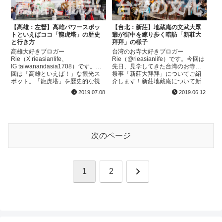
【高雄：左營】高雄パワースポッ
【台北：新莊】地蔵庵の文武大眾
トといえばココ「龍虎塔」の歴史
爺が街中を練り歩く暗訪「新莊大
と行き方
拜拜」の様子
高雄大好きブロガー
台湾のお寺大好きブロガー
Rie（X rieasianlife、
Rie（@rieasianlife）です。今回は
IG taiwanandasia1708）です。今
先日、見学してきた台湾のお寺の
回は「高雄といえば！」な観光ス
祭事「新莊大拜拜」についてご紹
ポット。「龍虎塔」を歴史的な視
介します！新莊地藏庵について新
点からも合わせて解説していきた
莊地藏庵は、新北市の新莊にある
2019.07.08
2019.06.12
いと思います！龍虎塔について龍
お寺で、大眾廟、大眾爺廟とも呼
虎塔は、名前の...
ばれています。お寺...
次のページ
次
1
2
へ