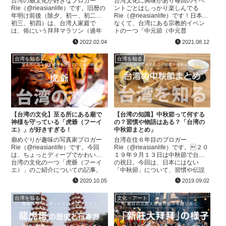
台湾の廟文化が好きなブロガー
台湾文化に興味があり毎回のイベ
Rie（@rieasianlife）です。旧暦の
ントごとはしっかり楽しんでる
年明け前後（除夕、初一、初二、
Rie（@rieasianlife）です！日本に
初三、初四）は、台湾人家庭で
なくて、台湾にある宗教的イベン
は、俗にいう拜拜マラソン（過年
トの一つ「中元節（中元普
拜拜）真っ最中！！各日にちで決
渡）」。農歴７月１５日に開催さ
2022.02.04
2021.08.12
まったお寺にお参りに行きます。
れる、少しこわ〜いイベントで
その拜拜マラソン...
す。今回は、そんな中元...
台湾を知る
台湾を知る
【台湾の文化】至る所にある廟で
【台湾の知識】中秋節って何する
神様を守っている「虎爺（フーイ
の？習慣や物語はある？「台湾の
エ）」が好きすぎる！
中秋節まとめ」
廟めぐりが趣味の写真家ブロガー
台湾在住６年目のブロガー
Rie（@rieasianlife）です。今回
Rie（@rieasianlife）です。２０
は、ちょっとディープでかわいい
１９年９月１３日は中秋節で台湾
台湾の文化の一つ「虎爺（フーイ
の祝日。今回は、日本にはない
エ）」のご紹介についての記事。
「中秋節」について、習慣や伝説
ちなみに、台湾語では「ほーや
などをまとめて見たいと思いま
2020.10.05
2019.09.02
ー」と言います。台湾に来たこと
す。タイミングよく台湾にくると
がある方は「虎爺...
いつもと違う風景に出会...
台湾を知る
文化・アート