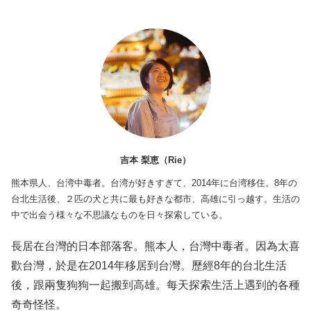
吉本 梨恵（Rie）
熊本県人、台湾中毒者。台湾が好きすぎて、2014年に台湾移住。8年の
台北生活後、２匹の犬と共に最も好きな都市、高雄に引っ越す。生活の
中で出会う様々な不思議なものを日々探索している。
長居在台灣的日本部落客。熊本人，台灣中毒者。因為太喜
歡台灣，於是在2014年移居到台灣。歷經8年的台北生活
後，跟兩隻狗狗一起搬到高雄。每天探索生活上遇到的各種
奇奇怪怪。