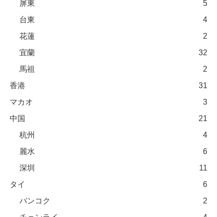
屏東
5
台東
4
花蓮
2
宜蘭
32
馬祖
2
香港
31
マカオ
3
中国
21
杭州
4
麗水
6
深圳
11
タイ
6
バンコク
2