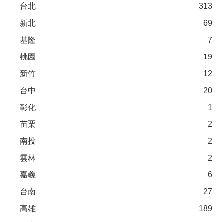
台北
313
新北
69
基隆
7
桃園
19
新竹
12
台中
20
彰化
1
苗栗
2
南投
2
雲林
2
嘉義
6
台南
27
高雄
189