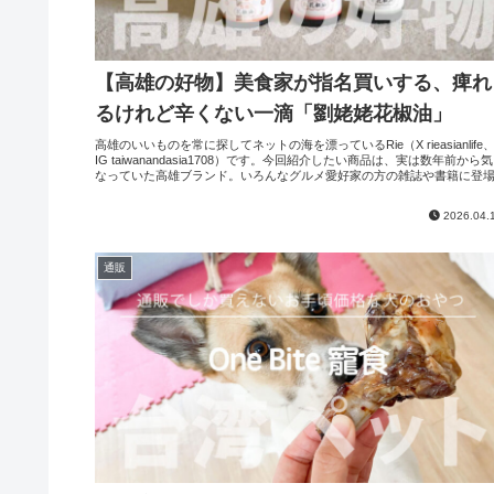
【高雄の好物】美食家が指名買いする、痺れ
るけれど辛くない一滴「劉姥姥花椒油」
高雄のいいものを常に探してネットの海を漂っているRie（X rieasianlife
IG taiwanandasia1708）です。今回紹介したい商品は、実は数年前から
なっていた高雄ブランド。いろんなグルメ愛好家の方の雑誌や書籍に登場..
2026.04.
通販