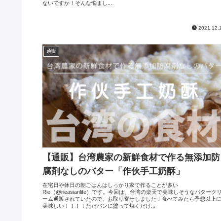
ないですか！そんな悩まし...
2021.12.
通販
【通販】台湾農家の新鮮食材で作る無添加防
腐剤なしのバター「作伙手工奶酥」
在宅日や休日の朝ごはんはしっかり家で作ることが多い
Rie（@rieasianlife）です。今回は、台湾の楽天で美味しそうなバターク
ーム通販されていたので、お取り寄せしました！食べてみたら予想以上
美味しい！！！！ただパンに塗って焼くだけ...