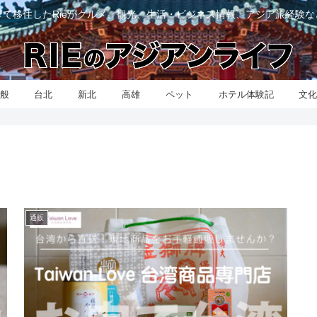
て移住したRieがグルメ、観光、生活・ビジネス情報、アジア旅経験
般
台北
新北
高雄
ペット
ホテル体験記
文
通販