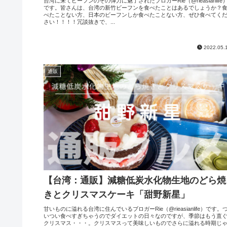
台湾に来てビーフンのその弾力に魅了されたブロガーRie（@rieasianlife
です。皆さんは、台湾の新竹ビーフンを食べたことはあるでしょうか？
べたことない方、日本のビーフンしか食べたことない方、ぜひ食べてく
さい！！！！冗談抜きで、...
2022.05.
通販
【台湾：通販】減糖低炭水化物生地のどら焼
きとクリスマスケーキ「甜野新星」
甘いものに溢れる台湾に住んでいるブロガーRie（@rieasianlife）です。
いつい食べすぎちゃうのでダイエットの日々なのですが、季節はもう直
クリスマス・・・。クリスマスって美味しいものでさらに溢れる時期じ