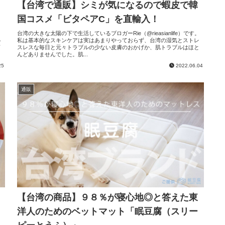
【台湾で通販】シミが気になるので蝦皮で韓
国コスメ「ビタペアC」を直輸入！
台湾の大きな太陽の下で生活しているブロガーRie（@rieasianlife）です。
各
私は基本的なスキンケアは実はあまりやっておらず、台湾の湿気とストレ
店
スレスな毎日と元々トラブルの少ない皮膚のおかげか、肌トラブルはほと
んどありませんでした。肌...
25
2022.06.04
通販
【台湾の商品】９８％が寝心地◎と答えた東
洋人のためのベットマット「眠豆腐（スリー