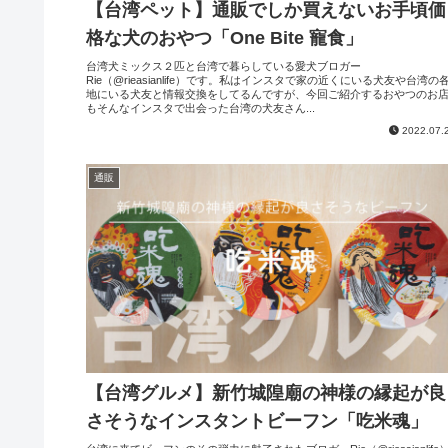
【台湾ペット】通販でしか買えないお手頃価
格な犬のおやつ「One Bite 寵食」
台湾犬ミックス２匹と台湾で暮らしている愛犬ブロガー
Rie（@rieasianlife）です。私はインスタで家の近くにいる犬友や台湾の
地にいる犬友と情報交換をしてるんですが、今回ご紹介するおやつのお
もそんなインスタで出会った台湾の犬友さん...
2022.07.
通販
【台湾グルメ】新竹城隍廟の神様の縁起が良
さそうなインスタントビーフン「吃米魂」