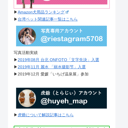
▶︎
Amazon犬用品ランキング
▶︎
台湾ペット関連記事一覧はこちら
写真活動実績
▶︎
2019年08月 台北 ONFOTO「文字先決」入選
▶︎
2019年11月 麗水 「丽水摄影节」入選
▶︎2019年12月 愛媛「いちげ温泉展」参加
▶︎
虎爺について解説記事はこちら