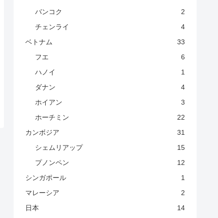
バンコク
2
チェンライ
4
ベトナム
33
フエ
6
ハノイ
1
ダナン
4
ホイアン
3
ホーチミン
22
カンボジア
31
シェムリアップ
15
プノンペン
12
シンガポール
1
マレーシア
2
日本
14