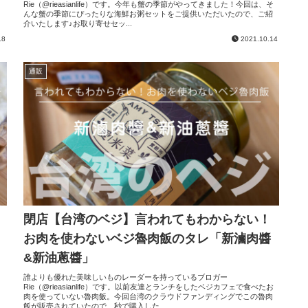
Rie（@rieasianlife）です。今年も蟹の季節がやってきました！今回は、そ
んな蟹の季節にぴったりな海鮮お粥セットをご提供いただいたので、ご紹
介いたします♪お取り寄せセッ...
18
2021.10.14
通販
閉店【台湾のベジ】言われてもわからない！
お肉を使わないベジ魯肉飯のタレ「新滷肉醬
&新油蔥醬」
リ
に
誰よりも優れた美味しいものレーダーを持っているブロガー
Rie（@rieasianlife）です。以前友達とランチをしたベジカフェで食べたお
肉を使っていない魯肉飯。今回台湾のクラウドファンディングでこの魯肉
飯が販売されていたので、秒で購入した...