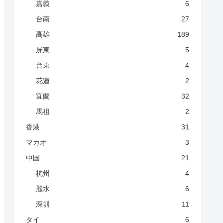
嘉義
6
台南
27
高雄
189
屏東
5
台東
4
花蓮
2
宜蘭
32
馬祖
2
香港
31
マカオ
3
中国
21
杭州
4
麗水
6
深圳
11
タイ
6