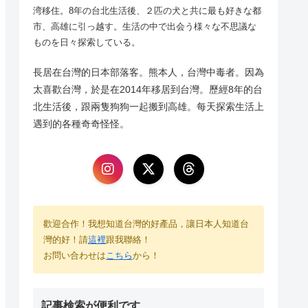
湾移住。8年の台北生活後、２匹の犬と共に最も好きな都
市、高雄に引っ越す。生活の中で出会う様々な不思議な
ものを日々探索している。
長居在台灣的日本部落客。熊本人，台灣中毒者。因為
太喜歡台灣，於是在2014年移居到台灣。歷經8年的台
北生活後，跟兩隻狗狗一起搬到高雄。每天探索生活上
遇到的各種奇奇怪怪。
歡迎合作！我想知道台灣的好產品，讓日本人知道台
灣的好！請
這裡
跟我聯絡！
お問い合わせは
こちら
から！
記事検索が便利です