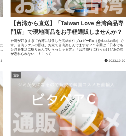
【台湾から直送】「Taiwan Love 台湾商品専
門店」で現地商品をお手軽通販しませんか？
、
台湾が好きすぎて台湾に移住した高雄在住ブロガーRie（@rieasianlife）で
気に
す。台湾ファンの皆様、お家で台湾楽しんでますか？？今回は「日本でも
.
台湾を生活に取り込んでいらっしゃる方」「台湾旅行に行ったけどあの味
が忘れられない！！！って...
13
2023.10.20
通販