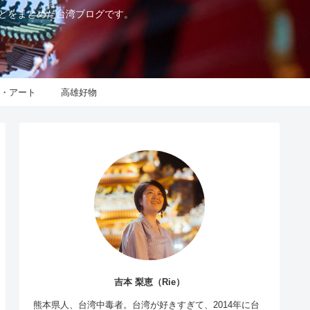
などをまとめた台湾ブログです。
化・アート
高雄好物
吉本 梨恵（Rie）
熊本県人、台湾中毒者。台湾が好きすぎて、2014年に台