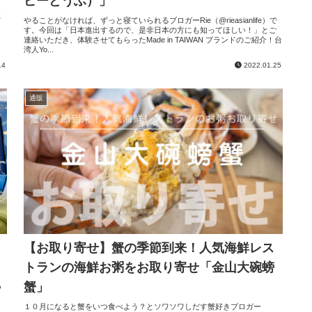
ピーとうふ）」
）
食
だ
やることがなければ、ずっと寝ていられるブロガーRie（@rieasianlife）で
す。今回は「日本進出するので、是非日本の方にも知ってほしい！」とご
連絡いただき、体験させてもらったMade in TAIWAN ブランドのご紹介！台
湾人Yo...
14
2022.01.25
通販
【お取り寄せ】蟹の季節到来！人気海鮮レス
トランの海鮮お粥をお取り寄せ「金山大碗螃
蟹」
つ
ぐ
ゃ
１０月になると蟹をいつ食べよう？とソワソワしだす蟹好きブロガー