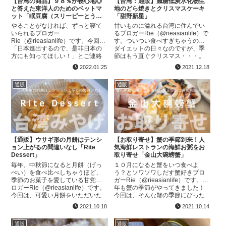
【台湾の商品】９８％が寝心地◎
【台湾：通販】減糖低炭水化物生
と答えた東洋人のためのベットマ
地のどら焼きとクリスマスケーキ
ット「眠豆腐（スリーピーとう
「甜野新星」
ふ）」
やることがなければ、ずっと寝て
甘いものに溢れる台湾に住んでい
いられるブロガー
るブロガーRie（@rieasianlife）で
Rie（@rieasianlife）です。今回は
す。ついつい食べすぎちゃうので
「日本進出するので、是非日本の
ダイエットの日々なのですが、季
方にも知ってほしい！」とご連絡
節はもう直ぐクリスマス・・・。
いただき、体験させてもらった
クリスマスって美味しいものでさ
2022.01.25
2021.12.18
Made in TAIWAN ブランドのご紹
らに溢れる時期じゃないですか！
介！台湾人Yo...
そんな悩まし...
通販
通販
【通販】ウサギ形の月餅はテンシ
【お取り寄せ】蟹の季節到来！人
ョン上がるの間違いなし「Rite
気海鮮レストランの海鮮お粥をお
Dessert」
取り寄せ「金山大碗螃蟹」
毎年、中秋節になると月餅（げっ
１０月になると蟹をいつ食べよ
ぺい）を食べ比べしちゃうほど、
う？とソワソワしだす蟹好きブロ
季節のお菓子を愛している甘党ブ
ガーRie（@rieasianlife）です。今
ロガーRie（@rieasianlife）です。
年も蟹の季節がやってきました！
今回は、可愛い月餅をいただいた
今回は、そんな蟹の季節にぴった
のでシェアします！ウサギの月
りな海鮮お粥セットをご提供いた
2021.10.18
2021.10.14
餅！今回いただいた月餅は「Rite
だいたので、ご紹介いたします♪お
Dess...
取り寄せセッ...
通販
通販