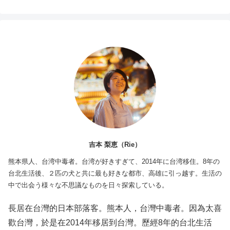
吉本 梨恵（Rie）
熊本県人、台湾中毒者。台湾が好きすぎて、2014年に台湾移住。8年の
台北生活後、２匹の犬と共に最も好きな都市、高雄に引っ越す。生活の
中で出会う様々な不思議なものを日々探索している。
長居在台灣的日本部落客。熊本人，台灣中毒者。因為太喜
歡台灣，於是在2014年移居到台灣。歷經8年的台北生活