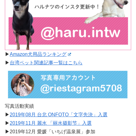
▶︎
Amazon犬用品ランキング
▶︎
台湾ペット関連記事一覧はこちら
写真活動実績
▶︎
2019年08月 台北 ONFOTO「文字先決」入選
▶︎
2019年11月 麗水 「丽水摄影节」入選
▶︎2019年12月 愛媛「いちげ温泉展」参加