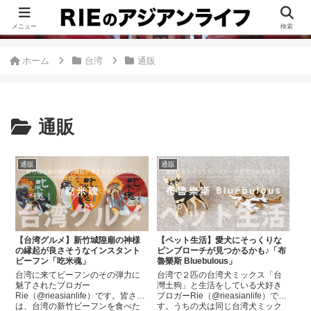
このブログは、台湾が好きすぎて移住したRieがグルメ、観光、生活・ビジネ
ス情報、アジア旅経験などをまとめた台湾ブログです。
メニュー
検索
ホーム
台湾
通販
通販
通販
通販
【台湾グルメ】新竹城隍廟の神様
【ペット生活】愛犬にそっくりな
の縁起が良さそうなインスタント
ピンブローチが見つかるかも♪「布
ビーフン「吃米魂」
魯樂斯 Bluebulous」
台湾に来てビーフンのその弾力に
台湾で２匹の台湾犬ミックス「台
魅了されたブロガー
灣土狗」と生活をしている犬好き
Rie（@rieasianlife）です。皆さん
ブロガーRie（@rieasianlife）で
は、台湾の新竹ビーフンを食べた
す。うちの犬は同じ台湾犬ミック