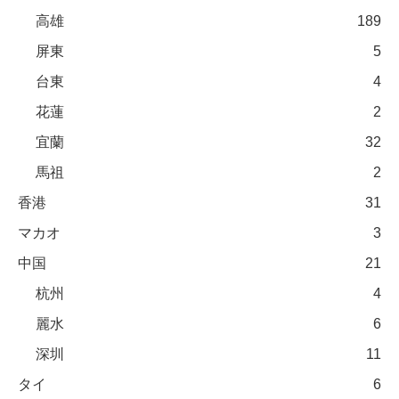
高雄
189
屏東
5
台東
4
花蓮
2
宜蘭
32
馬祖
2
香港
31
マカオ
3
中国
21
杭州
4
麗水
6
深圳
11
タイ
6