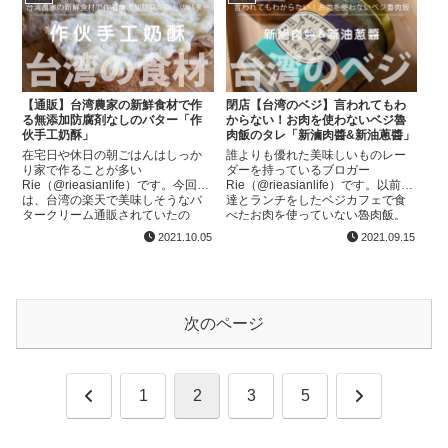
【通販】台湾農家の新鮮食材で作
閉店【台湾のベジ】言われてもわ
る無添加防腐剤なしのバター「作
からない！お肉を使わないベジ魯
伙手工奶酥」
肉飯のタレ「新滷肉醬&新油蔥醬」
在宅日や休日の朝ごはんはしっか
誰よりも優れた美味しいものレー
り家で作ることが多い
ダーを持っているブロガー
Rie（@rieasianlife）です。今回
Rie（@rieasianlife）です。以前友
は、台湾の楽天で美味しそうなバ
達とランチをしたベジカフェで食
タークリーム通販されていたの
べたお肉を使っていない魯肉飯。
で、お取り寄せしました！食べて
今回台湾のクラウドファンディン
2021.10.05
2021.09.15
みたら予想以上に美味し
グでこの魯肉飯が販売されていた
い！！！！ただパンに塗って焼く
ので、秒で購入した...
だけ...
次のページ
前
次
1
2
3
5
へ
へ