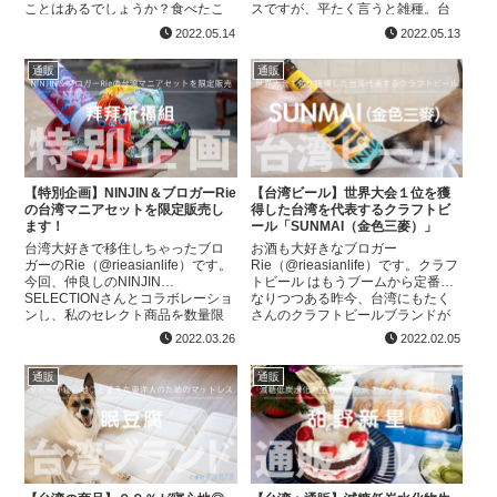
ことはあるでしょうか？食べたこ
スですが、平たく言うと雑種。台
とない方、日本のビーフンしか食
湾犬の特徴をより濃く受け継いで
2022.05.14
2022.05.13
べたことない方、ぜひ食べてくだ
いるのではないかと思っているハ
さい！！！！冗談抜きで、...
ルちゃんに、多...
通販
通販
【特別企画】NINJIN＆ブロガーRie
【台湾ビール】世界大会１位を獲
の台湾マニアセットを限定販売し
得した台湾を代表するクラフトビ
ます！
ール「SUNMAI（金色三麥）」
台湾大好きで移住しちゃったブロ
お酒も大好きなブロガー
ガーのRie（@rieasianlife）です。
Rie（@rieasianlife）です。クラフ
今回、仲良しのNINJIN
トビール はもうブームから定番に
SELECTIONさんとコラボレーショ
なりつつある昨今、台湾にもたく
ンし、私のセレクト商品を数量限
さんのクラフトビールブランドが
定で販売することになりました！
あるのをご存知でしょうか？今回
2022.03.26
2022.02.05
さすがRieさん、選んだ商品がニッ
は、台湾のクラフトビールブラン
チ...
ドの中でも人気が高...
通販
通販