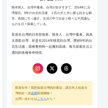
熊本県人、台湾中毒者。台湾が好きすぎて、2014年に台
湾移住。8年の台北生活後、２匹の犬と共に最も好きな都
市、高雄に引っ越す。生活の中で出会う様々な不思議な
ものを日々探索している。
長居在台灣的日本部落客。熊本人，台灣中毒者。因為
太喜歡台灣，於是在2014年移居到台灣。歷經8年的台
北生活後，跟兩隻狗狗一起搬到高雄。每天探索生活上
遇到的各種奇奇怪怪。
歡迎合作！我想知道台灣的好產品，讓日本人知道台
灣的好！請
這裡
跟我聯絡！
お問い合わせは
こちら
から！