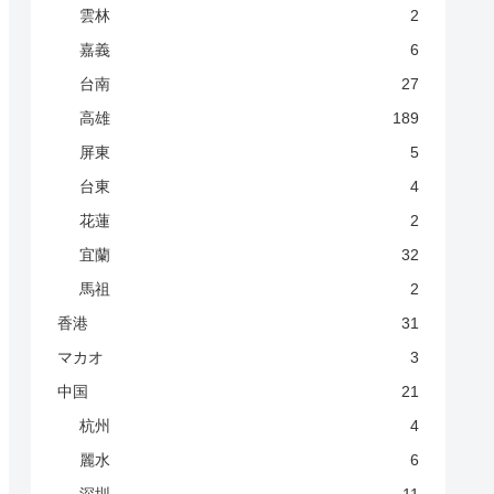
雲林
2
嘉義
6
台南
27
高雄
189
屏東
5
台東
4
花蓮
2
宜蘭
32
馬祖
2
香港
31
マカオ
3
中国
21
杭州
4
麗水
6