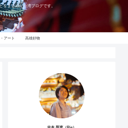
などをまとめた台湾ブログです。
化・アート
高雄好物
吉本 梨恵（Rie）