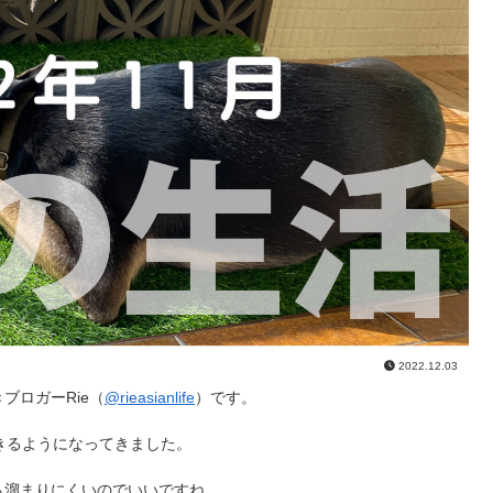
2022.12.03
ブロガーRie（
@rieasianlife
）です。
きるようになってきました。
も溜まりにくいのでいいですね。