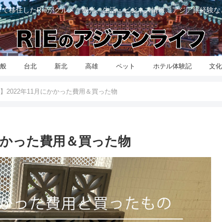
て移住したRieがグルメ、観光、生活・ビジネス情報、アジア旅経験
般
台北
新北
高雄
ペット
ホテル体験記
文
】2022年11月にかかった費用＆買った物
にかかった費用＆買った物