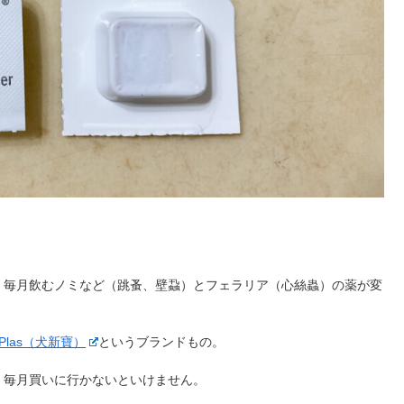
、毎月飲むノミなど（跳蚤、壁蝨）とフェラリア（心絲蟲）の薬が変
 Plas（犬新寶）
というブランドもの。
、毎月買いに行かないといけません。