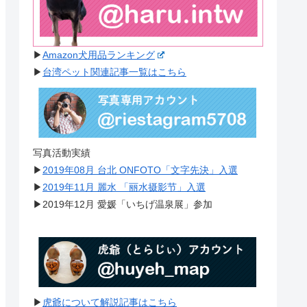
▶︎
Amazon犬用品ランキング
▶︎
台湾ペット関連記事一覧はこちら
写真活動実績
▶︎
2019年08月 台北 ONFOTO「文字先決」入選
▶︎
2019年11月 麗水 「丽水摄影节」入選
▶︎2019年12月 愛媛「いちげ温泉展」参加
▶︎
虎爺について解説記事はこちら