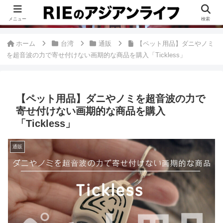
このブログは、台湾が好きすぎて移住したRieがグルメ、観光、生活・ビジネ
ス情報、アジア旅経験などをまとめた台湾ブログです。
メニュー
検索
ホーム
台湾
通販
【ペット用品】ダニやノミ
を超音波の力で寄せ付けない画期的な商品を購入「Tickless」
【ペット用品】ダニやノミを超音波の力で
寄せ付けない画期的な商品を購入
「Tickless」
通販