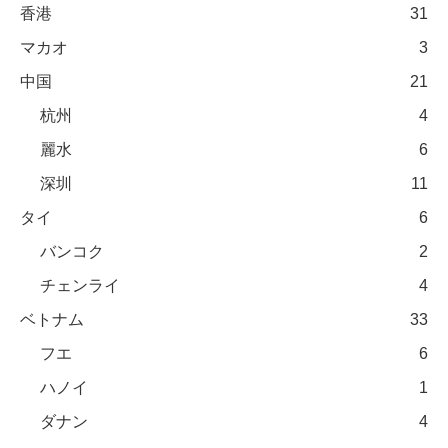
香港
31
マカオ
3
中国
21
杭州
4
麗水
6
深圳
11
タイ
6
バンコク
2
チェンライ
4
ベトナム
33
フエ
6
ハノイ
1
ダナン
4