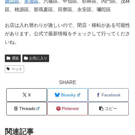
旗山區
、
美濃區
、六龜區、甲仙區、杉林區、內門區、茂林
區、桃源區、那瑪夏區、田寮區、永安區、彌陀區
お店は入れ替わりが激しいので、閉店・移転がある可能性
があります。公式で最新情報をチェックして行ってくださ
いね。
通販
お気に入り
ペット
SHARE
X
Bluesky
Facebook
Threads
Pinterest
コピー
関連記事