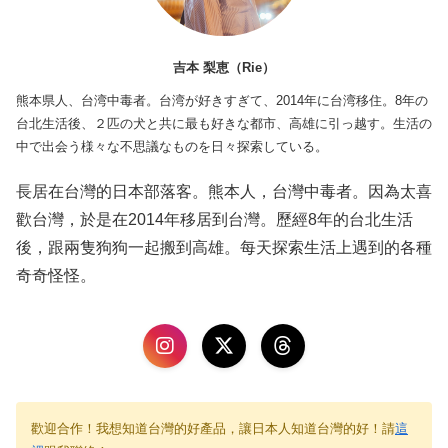
吉本 梨恵（Rie）
熊本県人、台湾中毒者。台湾が好きすぎて、2014年に台湾移住。8年の
台北生活後、２匹の犬と共に最も好きな都市、高雄に引っ越す。生活の
中で出会う様々な不思議なものを日々探索している。
長居在台灣的日本部落客。熊本人，台灣中毒者。因為太喜
歡台灣，於是在2014年移居到台灣。歷經8年的台北生活
後，跟兩隻狗狗一起搬到高雄。每天探索生活上遇到的各種
奇奇怪怪。
歡迎合作！我想知道台灣的好產品，讓日本人知道台灣的好！請
這