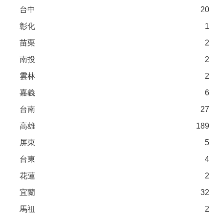
台中
20
彰化
1
苗栗
2
南投
2
雲林
2
嘉義
6
台南
27
高雄
189
屏東
5
台東
4
花蓮
2
宜蘭
32
馬祖
2