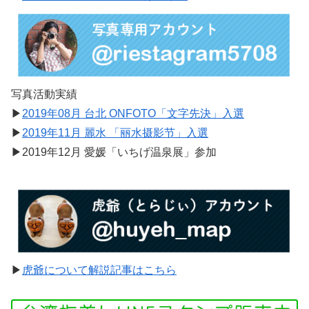
写真活動実績
▶︎
2019年08月 台北 ONFOTO「文字先決」入選
▶︎
2019年11月 麗水 「丽水摄影节」入選
▶︎2019年12月 愛媛「いちげ温泉展」参加
▶︎
虎爺について解説記事はこちら