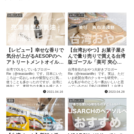
お気に入り
お気に入り
【レビュー】幸せな香りで
【台湾おやつ】お菓子屋さ
気分が上がるAESOPのヘ
んで量り売りで買える台湾
アトリートメントオイル
版ゴーフル「美可 夾心法
「亮澤鬚髮保養油」
國餅」
台湾でOLをしているブロガー
台湾在住のおやつ大好きブロガー
Rie（@rieasianlife）です。日本にいた
Rie（@rieasianlife）です。実は、ただ
ころは一応おしゃれや髪型などに気を
いま絶賛台湾のクッキーを研究中。そ
使うことも多かったのですが、台湾に
んな私が今のところ一番おいしいと思
移住して、素肌力の大事さを感じるよ
っているのが【夾心法國餅】！台湾人
うになってきました。（年齢のせいも
の友達が食べてて紹介してもらって知
2021.04.16
2023.04.28
あって笑）最近は髪を染め...
ったんですが、めちゃめ...
通販
お気に入り