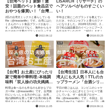
【台湾ペット】新鮮！激
LISARCH（リサーチ）の
安！話題のペット食品店で
ヘアソルベがものすごくい
おやつを爆買い！「台灣阿
い！
狗寵物食品」
2匹の台湾犬ミックスと暮らしている
半年ほど前にこのブランドを教えてい
Rie（@rieasianlife）です。台湾にはた
ただき、そのコンセプトと香りのファ
くさんのペット食品ブランドがありま
ンになりました。2018年3月24日、25
す。台湾内だけでなく、海外からもそ
日で松山誠品書店のイベントにブース
れはそれは大量のブランドが入ってき
を出されていたので、ご紹介します！
てるので、ペットショップにはすごい
＜イベント詳細＞第二回Culture &
2022.06.12
2018.03.25
種類のフードやおや...
Coffee Fes...
台湾
台湾
【台湾】お土産にぴったり
【台湾生活】日本人にも台
家で簡単中華料理♪本格調
湾人にも大人気！TTLのカ
味料「双人徐の功夫媽媽」
ップラーメン「台酒シリー
シリーズ
ズ」を食べ比べ！
料理は食べるのも作るのも好きなブロ
平日の朝ごはんは、コンビニのシャケ
ガーRie（@rieasianlife）です。台湾旅
かチャーハンおにぎりとコーヒーで過
行にいらっしゃる方の中には、台湾現
ごしている、ザ・会社員ブロガー
地の調味料を買って家で台湾の味を再
Rie（@rieasianlife）です。今回は、以
現するという方も多いのではないでし
前YouTubeでもご紹介していたTTL（臺
ょうか！今回は、そんな料理好きにオ
灣菸酒股份有限公司）のカップラーメ
2019.11.05
2019.09.11
ススメの、本場の味...
ン「台酒シリ...