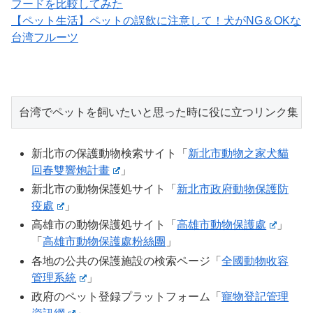
フードを比較してみた
【ペット生活】ペットの誤飲に注意して！犬がNG＆OKな
台湾フルーツ
台湾でペットを飼いたいと思った時に役に立つリンク集
新北市の保護動物検索サイト「
新北市動物之家犬貓
回春雙響炮計畫
」
新北市の動物保護処サイト「
新北市政府動物保護防
疫處
」
高雄市の動物保護処サイト「
高雄市動物保護處
」
「
高雄市動物保護處粉絲團
」
各地の公共の保護施設の検索ページ「
全國動物收容
管理系統
」
政府のペット登録プラットフォーム「
寵物登記管理