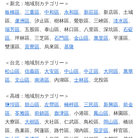
＜新北：地域別カテゴリー＞
板橋區
、
三重區
、
中和區
、
永和區
、
新莊區
、新店區、土城
區、
蘆洲區
、汐止區、樹林區、鶯歌區、三峽區、
淡水區
、
瑞芳區
、五股區、泰山區、林口區、八里區、深坑區、
石碇
區
、坪林區、三芝區、
石門區
、
金山區
、
萬里區
、平溪區、
雙溪區、
貢寮區
、烏來區、
基隆
＜台北：地域別カテゴリー＞
松山區
、
信義區
、
大安區
、
中山區
、
中正區
、
大同區
、
萬華
區
、
文山區
、
南港區
、內湖區、
士林區
、北投區
＜高雄：地域別カテゴリー＞
鹽埕區
、
鼓山區
、
左營區
、
楠梓區
、
三民區
、
新興區
、
前金
區
、
苓雅區
、
前鎮區
、
旗津區
、小港區、
鳳山區
、林園區、
大寮區、
大樹區
、大社區、仁武區、鳥松區、
岡山區
、橋頭
區、燕巢區、阿蓮區、路竹區、湖內區、
茄萣區
、梓官區、