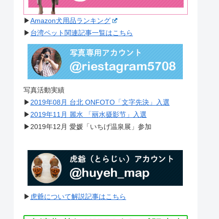
▶︎
Amazon犬用品ランキング
▶︎
台湾ペット関連記事一覧はこちら
写真活動実績
▶︎
2019年08月 台北 ONFOTO「文字先決」入選
▶︎
2019年11月 麗水 「丽水摄影节」入選
▶︎2019年12月 愛媛「いちげ温泉展」参加
▶︎
虎爺について解説記事はこちら