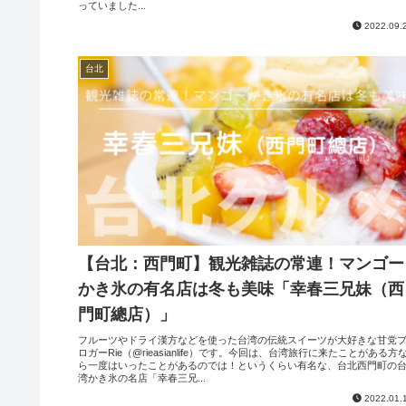
っていました...
2022.09.
台北
【台北：西門町】観光雑誌の常連！マンゴー
かき氷の有名店は冬も美味「幸春三兄妹（西
門町總店）」
フルーツやドライ漢方などを使った台湾の伝統スイーツが大好きな甘党
ロガーRie（@rieasianlife）です。今回は、台湾旅行に来たことがある方
ら一度はいったことがあるのでは！というくらい有名な、台北西門町の
湾かき氷の名店「幸春三兄...
2022.01.