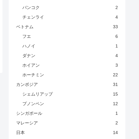
バンコク
2
チェンライ
4
ベトナム
33
フエ
6
ハノイ
1
ダナン
4
ホイアン
3
ホーチミン
22
カンボジア
31
シェムリアップ
15
プノンペン
12
シンガポール
1
マレーシア
2
日本
14