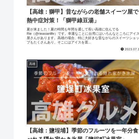
【高雄：獅甲】昔ながらの老舗スイーツ屋で
熱中症対策！「獅甲綠豆湯」
夏が来ました！夏の時間も年間を通して長い高雄に住んでる
Rie（@rieasianlife）です。幸運なことに台湾にはいろんなところにアイ
屋さんがあります。高雄の場合、特に大好きな昔ながらのスイーツショ
プもたくさんあり、そこにはアイスを置...
2023.07.
高雄
【高雄：鹽埕埔】季節のフルーツを一年分食