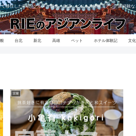
て移住したRieがグルメ、観光、生活・ビジネス情報、アジア旅経験
般
台北
新北
高雄
ペット
ホテル体験記
文
宜蘭