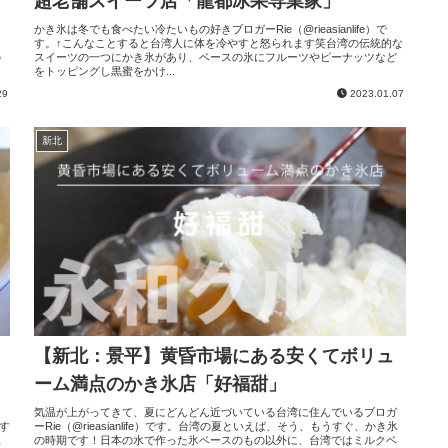
超老舗スイーツ店「龍都冰果専業家」
、
かき氷は冬でも食べたい冷たいもの好きブロガーRie（@rieasianlife）で
、
す。↑こんなことすると台湾人に体を冷やすと怒られます笑台湾の伝統的な
の
スイーツの一つにかき氷があり、ベースの氷にフルーツやピーナッツなど
をトッピングし黒蜜をかけ...
29
2023.01.07
新北
【新北：景平】黄昏市場にある安くてボリュ
ーム満点のかき氷店「好福甜」
気温が上がってきて、夏にどんどん近づいている台湾に住んでいるブロガ
です
ーRie（@rieasianlife）です。台湾の夏といえば、そう、もうすぐ、かき氷
思
の時期です！日本の水で作った氷ベースのもの以外に、台湾ではミルクベ