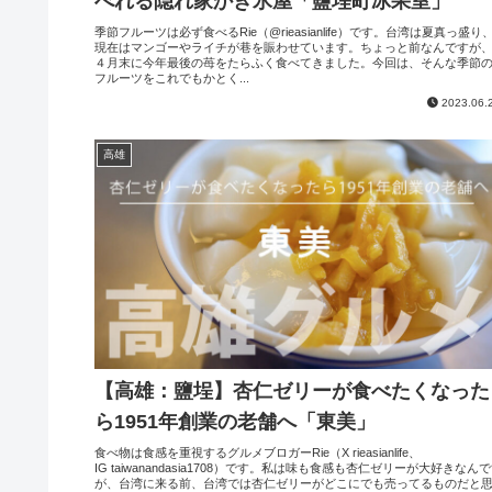
べれる隠れ家かき氷屋「鹽埕町冰果室」
季節フルーツは必ず食べるRie（@rieasianlife）です。台湾は夏真っ盛り
現在はマンゴーやライチが巷を賑わせています。ちょっと前なんですが
４月末に今年最後の苺をたらふく食べてきました。今回は、そんな季節
フルーツをこれでもかとく...
2023.06.
高雄
【高雄：鹽埕】杏仁ゼリーが食べたくなった
ら1951年創業の老舗へ「東美」
食べ物は食感を重視するグルメブロガーRie（X rieasianlife、
IG taiwanandasia1708）です。私は味も食感も杏仁ゼリーが大好きなん
が、台湾に来る前、台湾では杏仁ゼリーがどこにでも売ってるものだと