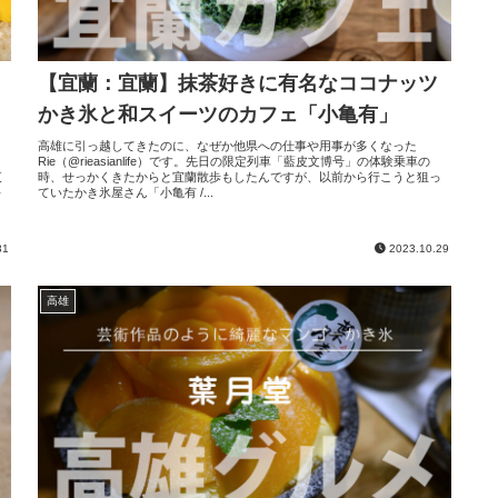
【宜蘭：宜蘭】抹茶好きに有名なココナッツ
かき氷と和スイーツのカフェ「小亀有」
高雄に引っ越してきたのに、なぜか他県への仕事や用事が多くなった
Rie（@rieasianlife）です。先日の限定列車「藍皮文博号」の体験乗車の
夜
時、せっかくきたからと宜蘭散歩もしたんですが、以前から行こうと狙っ
毎
ていたかき氷屋さん「小亀有 /...
ー
31
2023.10.29
高雄