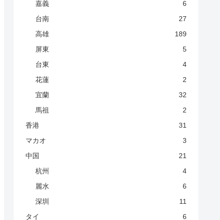
嘉義
6
台南
27
高雄
189
屏東
5
台東
4
花蓮
2
宜蘭
32
馬祖
2
香港
31
マカオ
3
中国
21
杭州
4
麗水
6
深圳
11
タイ
6