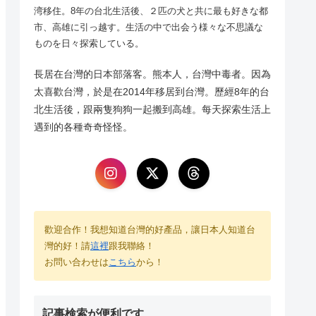
湾移住。8年の台北生活後、２匹の犬と共に最も好きな都
市、高雄に引っ越す。生活の中で出会う様々な不思議な
ものを日々探索している。
長居在台灣的日本部落客。熊本人，台灣中毒者。因為
太喜歡台灣，於是在2014年移居到台灣。歷經8年的台
北生活後，跟兩隻狗狗一起搬到高雄。每天探索生活上
遇到的各種奇奇怪怪。
歡迎合作！我想知道台灣的好產品，讓日本人知道台
灣的好！請
這裡
跟我聯絡！
お問い合わせは
こちら
から！
記事検索が便利です