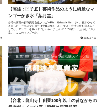
【高雄：凹子底】芸術作品のように綺麗なマ
ンゴーかき氷「葉月堂」
台湾の南部の都市高雄在住ブロガーRie（@rieasianlife）です。夏がやって
ス
きました、今年のマンゴーは豊作の年らしいですよ！台湾に住む日本人と
ッ
しては、マンゴーを食べずにはいられませんXDこの時行ったお店は「葉月
堂」。ここのマンゴーか...
19
2023.07.03
台北
【台北：龍山寺】創業100年以上の昔ながらの