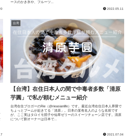
ースのかき氷や、フルーツ...
20
2022.05.11
台湾
【台湾】在住日本人の間で中毒者多数「清原
芋圓」で私が頼むメニュー紹介
台湾在住ブロガーのRie（@rieasianlife）です。最近台湾在住日本人界隈で
ちょっとブームが起きてる「清原」。日本の某有名人のような名前です
ブ
が、ここ実はタロイモ団子や仙草ゼリーのスイーツチェーン店です。清原
な
について劉オーナーは日本で...
台
17
2021.07.04