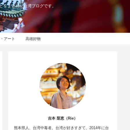
などをまとめた台湾ブログです。
化・アート
高雄好物
吉本 梨恵（Rie）
熊本県人、台湾中毒者。台湾が好きすぎて、2014年に台