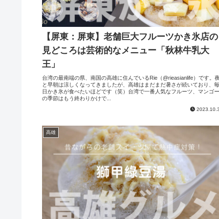
【屏東：屏東】老舗巨大フルーツかき氷店の
見どころは芸術的なメニュー「秋林牛乳大
王」
台湾の最南端の県、南国の高雄に住んでいるRie（@rieasianlife）です。
と早朝は涼しくなってきましたが、高雄はまだまだ暑さが続いており、
日かき氷が食べたいほどです（笑）台湾で一番人気なフルーツ、マンゴ
の季節はもう終わりかけで...
2023.10.
高雄