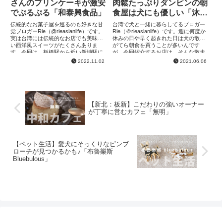
さんのプリンケーキが激安
肉鬆たっぷりダンビンの朝
でぷるぷる「和泰興食品」
食屋は犬にも優しい「沐
禾。饕找 餐」
伝統的なお菓子屋を巡るのも好きな甘
台湾で犬と一緒に暮らしてるブロガー
党ブロガーRie（@rieasianlife）です。
Rie（＠rieasianlife）です。週に何度か
実は台湾には伝統的なお店でも美味し
休みの日や早く起きれた日は犬の散歩
い西洋風スイーツがたくさんありま
がてら朝食を買うことが多いんです
す。今回は、板橋駅から近い新埔駅に
が、今回紹介するお店は、そんな散歩
ある古いパン屋さんからインスタで話
経路を考えてた時に見つけたペットフ
2022.11.02
2021.06.06
題の激安なのに美味し...
レンドリーなお店。犬...
【新北：板新】こだわりの強いオーナー
が丁寧に営むカフェ「無明」
【ペット生活】愛犬にそっくりなピンブ
ローチが見つかるかも♪「布魯樂斯
Bluebulous」