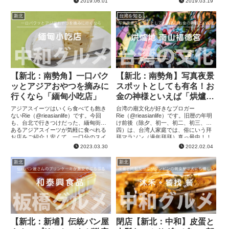
2019.06.01
2019.03.19
ら書いてます汗郊外にあって...
は場所と経...
新北
台湾を知る
【新北：南勢角】一口パク
【新北：南勢角】写真夜景
ッとアジアおやつを摘みに
スポットとしても有名！お
行くなら「緬甸小吃店」
金の神様といえば「烘爐地
南山福德宮」
アジアスイーツはいくら食べても飽き
台湾の廟文化が好きなブロガー
ないRie（@rieasianlife）です。今回
Rie（@rieasianlife）です。旧暦の年明
も、台北で行きつけだった、緬甸街に
け前後（除夕、初一、初二、初三、初
あるアジアスイーツが気軽に食べれる
四）は、台湾人家庭では、俗にいう拜
お店をご紹介！安くて、一口分のスイ
拜マラソン（過年拜拜）真っ最中！！
ーツが食べれるので、緬甸街の本番グ
各日にちで決まったお寺にお参りに行
2023.03.30
2022.02.04
ルメを食べる前に必ず...
きます。その拜拜マラソン...
新北
新北
【新北：新埔】伝統パン屋
閉店【新北：中和】皮蛋と