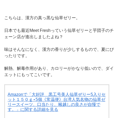
こちらは、漢方の真っ黒な仙草ゼリー。
日本でも最近Meet Freshっていう仙草ゼリーと芋団子のチ
ェーン店が進出しましたよね？
味はそんなになく、漢方の香りが少しするもので、夏にぴ
ったりです。
解熱、解毒作用があり、カロリーがかなり低いので、ダイ
エットにもってこいです。
Amazonで「大好評 黒工号美人仙草ぜりー5入りセ
ット１５０ｇ⋆5個《常温便》台湾人気名物の仙草ゼ
リースイーツ、口当たり、喉越しの良さが自慢で
す。」に関する詳細を見る