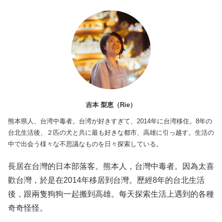
吉本 梨恵（Rie）
熊本県人、台湾中毒者。台湾が好きすぎて、2014年に台湾移住。8年の
台北生活後、２匹の犬と共に最も好きな都市、高雄に引っ越す。生活の
中で出会う様々な不思議なものを日々探索している。
長居在台灣的日本部落客。熊本人，台灣中毒者。因為太喜
歡台灣，於是在2014年移居到台灣。歷經8年的台北生活
後，跟兩隻狗狗一起搬到高雄。每天探索生活上遇到的各種
奇奇怪怪。