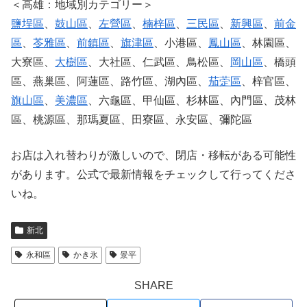
＜高雄：地域別カテゴリー＞
鹽埕區
、
鼓山區
、
左營區
、
楠梓區
、
三民區
、
新興區
、
前金
區
、
苓雅區
、
前鎮區
、
旗津區
、小港區、
鳳山區
、林園區、
大寮區、
大樹區
、大社區、仁武區、鳥松區、
岡山區
、橋頭
區、燕巢區、阿蓮區、路竹區、湖內區、
茄萣區
、梓官區、
旗山區
、
美濃區
、六龜區、甲仙區、杉林區、內門區、茂林
區、桃源區、那瑪夏區、田寮區、永安區、彌陀區
お店は入れ替わりが激しいので、閉店・移転がある可能性
があります。公式で最新情報をチェックして行ってくださ
いね。
新北
永和區
かき氷
景平
SHARE