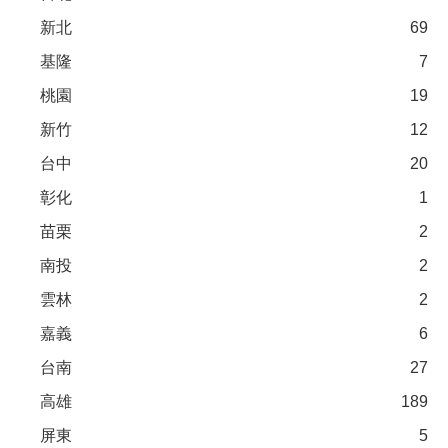
新北
69
基隆
7
桃園
19
新竹
12
台中
20
彰化
1
苗栗
2
南投
2
雲林
2
嘉義
6
台南
27
高雄
189
屏東
5