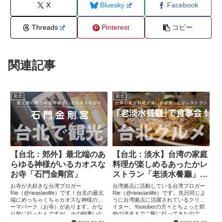
X
Bluesky
Facebook
Threads
Pinterest
コピー
関連記事
新北
新北
【台北：郊外】最北端のあ
【台北：淡水】台湾の家庭
らゆる神様がいるカオスな
料理が楽しめるあったかレ
お寺「石門金剛宮」
ストラン「老淡水餐廳」で
食事会！
お寺が大好きな台湾ブロガー
台湾拠点に活動している台湾ブロガー
Rie（@rieasianlife）です！台北の最北
Rie（@rieasianlife）です。先日同じよ
端にめっちゃくちゃカオスな神様のテ
うに台湾拠点に活躍されているクリエ
ーマパーク（お寺）があります。かな
イター、Youtuberの方々とちょっと郊
り前に行ったんですが、その時書いた
外の淡水までご飯に行ってきたので、
記事が消えてしまって、思い出しなが
その時行ったお店を紹介します！まず