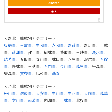
Amazon
楽天
＜新北：地域別カテゴリー＞
板橋區
、
三重區
、
中和區
、
永和區
、
新莊區
、新店區、土城
區、
蘆洲區
、汐止區、樹林區、鶯歌區、三峽區、
淡水區
、
瑞芳區
、五股區、泰山區、林口區、八里區、深坑區、
石碇
區
、坪林區、三芝區、
石門區
、
金山區
、
萬里區
、平溪區、
雙溪區、
貢寮區
、烏來區、
基隆
＜台北：地域別カテゴリー＞
松山區
、
信義區
、
大安區
、
中山區
、
中正區
、
大同區
、
萬華
區
、
文山區
、
南港區
、內湖區、
士林區
、北投區