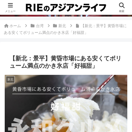
このブログは、台湾が好きすぎて移住したRieがグルメ、観光、生活・ビジネ
ス情報、アジア旅経験などをまとめた台湾ブログです。
メニュー
検索
ホーム
台湾
新北
【新北：景平】黄昏市場に
ある安くてボリューム満点のかき氷店「好福甜」
【新北：景平】黄昏市場にある安くてボリ
ューム満点のかき氷店「好福甜」
新北