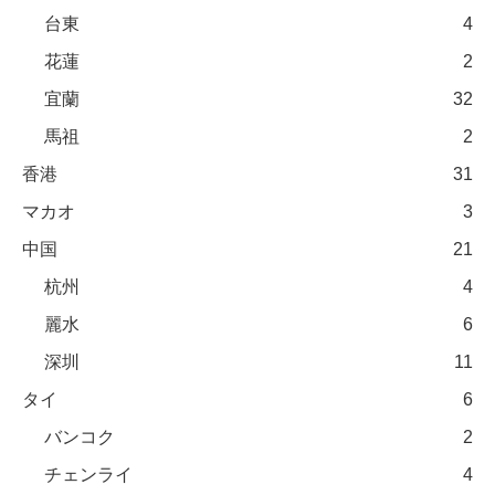
台東
4
花蓮
2
宜蘭
32
馬祖
2
香港
31
マカオ
3
中国
21
杭州
4
麗水
6
深圳
11
タイ
6
バンコク
2
チェンライ
4