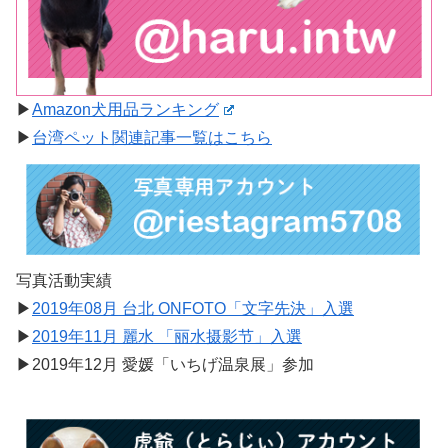
▶︎
Amazon犬用品ランキング
▶︎
台湾ペット関連記事一覧はこちら
写真活動実績
▶︎
2019年08月 台北 ONFOTO「文字先決」入選
▶︎
2019年11月 麗水 「丽水摄影节」入選
▶︎2019年12月 愛媛「いちげ温泉展」参加