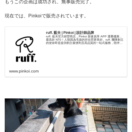
もうこの企画は成功され、無事販売完了。
現在では、Pinkoiで販売されています。
ruff. 藍夫 | Pinkoi | 設計師品牌
ruff. 藍夫官方經營商店，Pinkoi 新會員享 APP 運費優惠，
最高折 NT0！人類因為毛孩的存在而更美好。ruff. 團隊創立
的使命即是提供飼主最便利且高品質的一站式服務，陪伴飼
主與毛孩度過珍貴的每一天。 ruff. 相信天...
www.pinkoi.com