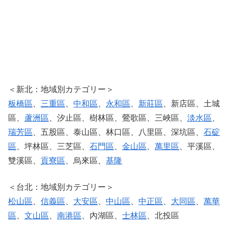
＜新北：地域別カテゴリー＞
板橋區
、
三重區
、
中和區
、
永和區
、
新莊區
、新店區、土城
區、
蘆洲區
、汐止區、樹林區、鶯歌區、三峽區、
淡水區
、
瑞芳區
、五股區、泰山區、林口區、八里區、深坑區、
石碇
區
、坪林區、三芝區、
石門區
、
金山區
、
萬里區
、平溪區、
雙溪區、
貢寮區
、烏來區、
基隆
＜台北：地域別カテゴリー＞
松山區
、
信義區
、
大安區
、
中山區
、
中正區
、
大同區
、
萬華
區
、
文山區
、
南港區
、內湖區、
士林區
、北投區