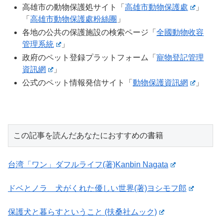
高雄市の動物保護処サイト「
高雄市動物保護處
」
「
高雄市動物保護處粉絲團
」
各地の公共の保護施設の検索ページ「
全國動物收容
管理系統
」
政府のペット登録プラットフォーム「
寵物登記管理
資訊網
」
公式のペット情報発信サイト「
動物保護資訊網
」
この記事を読んだあなたにおすすめの書籍
台湾「ワン」ダフルライフ(著)Kanbin Nagata
ドベとノラ 犬がくれた優しい世界(著)ヨシモフ郎
保護犬と暮らすということ (扶桑社ムック)