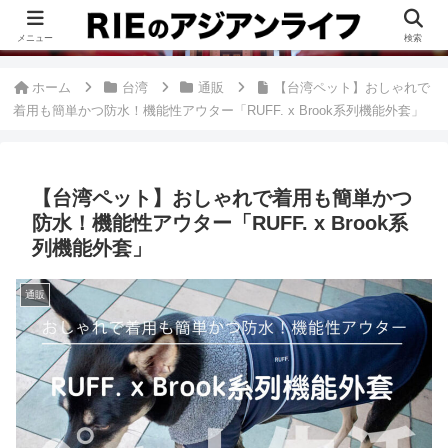
このブログは、台湾が好きすぎて移住したRieがグルメ、観光、生活・ビジネ
ス情報、アジア旅経験などをまとめた台湾ブログです。
メニュー
検索
ホーム
台湾
通販
【台湾ペット】おしゃれで
着用も簡単かつ防水！機能性アウター「RUFF. x Brook系列機能外套」
【台湾ペット】おしゃれで着用も簡単かつ
防水！機能性アウター「RUFF. x Brook系
列機能外套」
通販