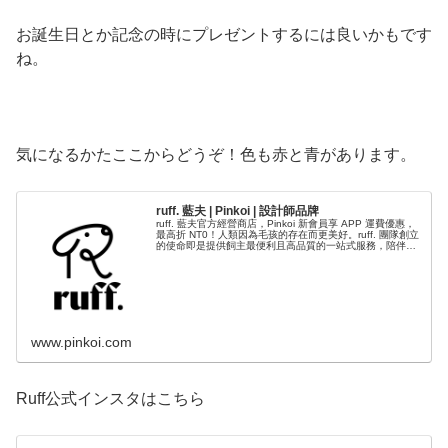
お誕生日とか記念の時にプレゼントするには良いかもです
ね。
気になるかたここからどうぞ！色も赤と青があります。
ruff. 藍夫 | Pinkoi | 設計師品牌
ruff. 藍夫官方經營商店，Pinkoi 新會員享 APP 運費優惠，
最高折 NT0！人類因為毛孩的存在而更美好。ruff. 團隊創立
的使命即是提供飼主最便利且高品質的一站式服務，陪伴飼
主與毛孩度過珍貴的每一天。 ruff. 相信天...
www.pinkoi.com
Ruff公式インスタはこちら