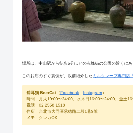
場所は、中山駅から徒歩5分ほどの赤峰街の公園の近くにあ
このお店のすぐ裏側が、以前紹介した
ミルクレープ専門店「時飴
碧耳猫 BeerCat
（
Facebook
、
Instagram
）
時間 月火19:00〜24:00、水木日16:00〜24:00、金土16:
電話 02 2558 1518
住所 台北市大同區承德路二段1巷9號
メモ クレカOK