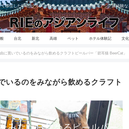
て移住したRieがグルメ、観光、生活・ビジネス情報、アジア旅経験
般
台北
新北
高雄
ペット
ホテル体験記
文
由に寛いでいるのをみながら飲めるクラフトビールバー「碧耳猫 BeerCat」
でいるのをみながら飲めるクラフト