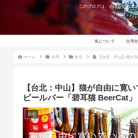
このブログは、台湾が好きすぎ
私について
台湾全
ホーム
台湾
台北
【台北：中山】猫が自
【台北：中山】猫が自由に寛い
ビールバー「碧耳猫 BeerCat」
台北