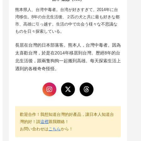
熊本県人、台湾中毒者。台湾が好きすぎて、2014年に台
湾移住。8年の台北生活後、２匹の犬と共に最も好きな都
市、高雄に引っ越す。生活の中で出会う様々な不思議な
ものを日々探索している。
長居在台灣的日本部落客。熊本人，台灣中毒者。因為
太喜歡台灣，於是在2014年移居到台灣。歷經8年的台
北生活後，跟兩隻狗狗一起搬到高雄。每天探索生活上
遇到的各種奇奇怪怪。
歡迎合作！我想知道台灣的好產品，讓日本人知道台
灣的好！請
這裡
跟我聯絡！
お問い合わせは
こちら
から！