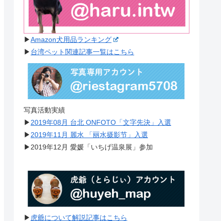
▶︎
Amazon犬用品ランキング
▶︎
台湾ペット関連記事一覧はこちら
写真活動実績
▶︎
2019年08月 台北 ONFOTO「文字先決」入選
▶︎
2019年11月 麗水 「丽水摄影节」入選
▶︎2019年12月 愛媛「いちげ温泉展」参加
▶︎
虎爺について解説記事はこちら