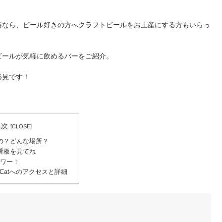
時なら、ビール好きの方へクラフトビールをお土産にする方もいらっ
ビールが気軽に飲めるバーをご紹介。
必見です！
目次
の？どんな場所？
看板を見てね
金アワー！
erCatへのアクセスと詳細