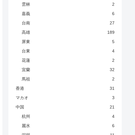
雲林
2
嘉義
6
台南
27
高雄
189
屏東
5
台東
4
花蓮
2
宜蘭
32
馬祖
2
香港
31
マカオ
3
中国
21
杭州
4
麗水
6