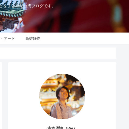
などをまとめた台湾ブログです。
化・アート
高雄好物
吉本 梨恵（Rie）