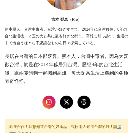
吉本 梨恵（Rie）
熊本県人、台湾中毒者。台湾が好きすぎて、2014年に台湾移住。8年の
台北生活後、２匹の犬と共に最も好きな都市、高雄に引っ越す。生活の
中で出会う様々な不思議なものを日々探索している。
長居在台灣的日本部落客。熊本人，台灣中毒者。因為太喜
歡台灣，於是在2014年移居到台灣。歷經8年的台北生活
後，跟兩隻狗狗一起搬到高雄。每天探索生活上遇到的各種
奇奇怪怪。
歡迎合作！我想知道台灣的好產品，讓日本人知道台灣的好！請
這