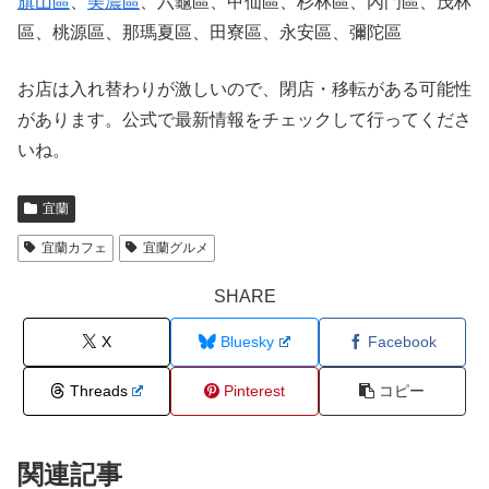
旗山區
、
美濃區
、六龜區、甲仙區、杉林區、內門區、茂林
區、桃源區、那瑪夏區、田寮區、永安區、彌陀區
お店は入れ替わりが激しいので、閉店・移転がある可能性
があります。公式で最新情報をチェックして行ってくださ
いね。
宜蘭
宜蘭カフェ
宜蘭グルメ
SHARE
X
Bluesky
Facebook
Threads
Pinterest
コピー
関連記事