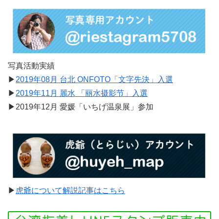
写真活動実績
▶︎
2019年08月 台北 ONFOTO「文字先決」入選
▶︎
2019年11月 麗水 「丽水摄影节」入選
▶︎2019年12月 愛媛「いちげ温泉展」参加
▶︎
虎爺について解説記事はこちら