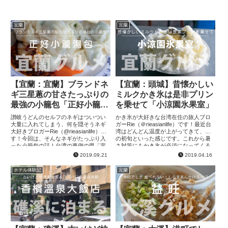
宜蘭
宜蘭
【宜蘭：宜蘭】ブランドネ
【宜蘭：頭城】昔懐かしい
ギ三星蔥の甘さたっぷりの
ミルクかき氷は是非プリン
最強の小籠包「正好小籠湯
を乗せて「小涼園氷果室」
包（宜蘭總店）」
讃岐うどんのセルフのネギはついつい
かき氷が大好きな台湾在住の旅人ブロ
大量に入れてしまう、何を隠そうネギ
ガーRie（＠rieasianlife）です！最近台
大好きブロガーRie（@rieasianlife）で
湾はどんどん温度が上がってきて、夏
す！今回は、そんなネギがたっぷり入
の初旬といった感じです。これから暑
った小籠包の話！台湾の東側の県「宜
さ対策にもかき氷が必須になってくる
蘭」の名物はあまーい「三星葱（サン
季節！←嬉しい今回は、宜蘭に旅した
2019.09.21
2019.04.16
シンツォン）」。紹...
ときに見つけた、シ...
ホテル体験記
宜蘭