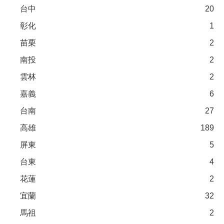
台中
20
彰化
1
苗栗
2
南投
2
雲林
2
嘉義
6
台南
27
高雄
189
屏東
5
台東
4
花蓮
2
宜蘭
32
馬祖
2