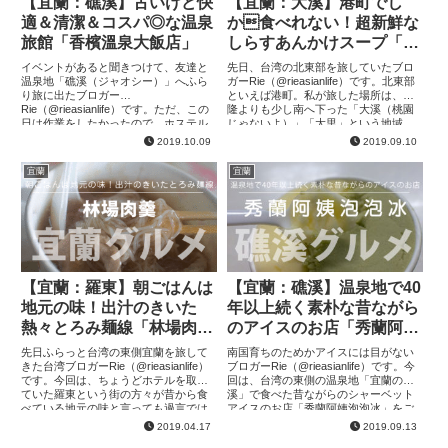
【宜蘭：礁溪】古いけど快
【宜蘭：大溪】港町でし
適＆清潔＆コスパ◎な温泉
か食べれない！超新鮮な
旅館「香檳溫泉大飯店」
しらすあんかけスープ「益
旺」
イベントがあると聞きつけて、友達と
先日、台湾の北東部を旅していたブロ
温泉地「礁溪（ジャオシー）」へふら
ガーRie（@rieasianlife）です。北東部
り旅に出たブロガー
といえば港町。私が旅した場所は、基
Rie（@rieasianlife）です。ただ、この
隆よりも少し南へ下った「大溪（桃園
日は作業をしたかったので、ホステル
じゃないよ）」「大里」という地域。
ではなく、静かなホテルに泊まりまし
そこで食べた「しらすあんかけスー
2019.10.09
2019.09.10
た。ホステル泊まりが多いので、ホ
プ」や海鮮が絶品でし...
テ...
宜蘭
宜蘭
【宜蘭：羅東】朝ごはんは
【宜蘭：礁溪】温泉地で40
地元の味！出汁のきいた
年以上続く素朴な昔ながら
熱々とろみ麺線「林場肉
のアイスのお店「秀蘭阿姨
羹」
泡泡冰」
先日ふらっと台湾の東側宜蘭を旅して
南国育ちのためかアイスには目がない
きた台湾ブロガーRie（@rieasianlife）
ブロガーRie（@rieasianlife）です。今
です。今回は、ちょうどホテルを取っ
回は、台湾の東側の温泉地「宜蘭の礁
ていた羅東という街の方々が昔から食
溪」で食べた昔ながらのシャーベット
べている地元の味と言っても過言では
アイスのお店「秀蘭阿姨泡泡冰」をご
ない朝ごはん「林場肉羹」をご紹介し
紹介。外観からして結構な歴史があり
2019.04.17
2019.09.13
ます！お店の様子は...
そうなお店でした！...