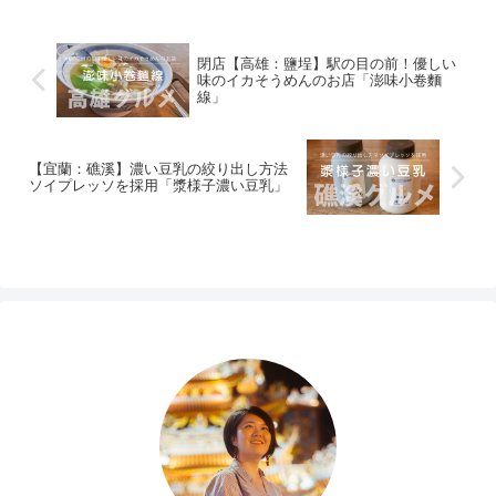
閉店【高雄：鹽埕】駅の目の前！優しい
味のイカそうめんのお店「澎味小卷麵
線」
【宜蘭：礁溪】濃い豆乳の絞り出し方法
ソイプレッソを採用「漿様子濃い豆乳」