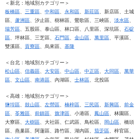
＜新北：地域別カテゴリー＞
板橋區
、
三重區
、
中和區
、
永和區
、
新莊區
、新店區、土城
區、
蘆洲區
、汐止區、樹林區、鶯歌區、三峽區、
淡水區
、
瑞芳區
、五股區、泰山區、林口區、八里區、深坑區、
石碇
區
、坪林區、三芝區、
石門區
、
金山區
、
萬里區
、平溪區、
雙溪區、
貢寮區
、烏來區、
基隆
＜台北：地域別カテゴリー＞
松山區
、
信義區
、
大安區
、
中山區
、
中正區
、
大同區
、
萬華
區
、
文山區
、
南港區
、內湖區、
士林區
、北投區
＜高雄：地域別カテゴリー＞
鹽埕區
、
鼓山區
、
左營區
、
楠梓區
、
三民區
、
新興區
、
前金
區
、
苓雅區
、
前鎮區
、
旗津區
、小港區、
鳳山區
、林園區、
大寮區、
大樹區
、大社區、仁武區、鳥松區、
岡山區
、橋頭
區、燕巢區、阿蓮區、路竹區、湖內區、
茄萣區
、梓官區、