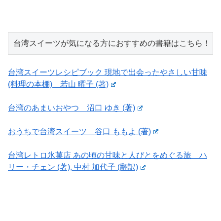
台湾スイーツが気になる方におすすめの書籍はこちら！
台湾スイーツレシピブック 現地で出会ったやさしい甘味
(料理の本棚) 若山 曜子 (著)
台湾のあまいおやつ 沼口 ゆき (著)
おうちで台湾スイーツ 谷口 ももよ (著)
台湾レトロ氷菓店 あの頃の甘味と人びとをめぐる旅 ハ
リー・チェン (著), 中村 加代子 (翻訳)