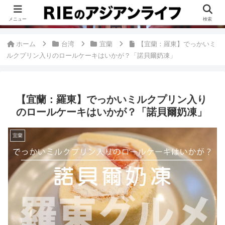
このブログは、台湾が好きすぎて移住したRieがグルメ、観光、生活・ビジネ
ス情報、アジア旅経験などをまとめた台湾ブログです。
メニュー
検索
ホーム
台湾
宜蘭
【宜蘭：羅東】でっかいミ
ルクプリン入りのロールケーキはいかが？「諾貝爾奶凍」
【宜蘭：羅東】でっかいミルクプリン入り
のロールケーキはいかが？「諾貝爾奶凍」
宜蘭