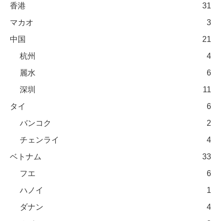
香港
31
マカオ
3
中国
21
杭州
4
麗水
6
深圳
11
タイ
6
バンコク
2
チェンライ
4
ベトナム
33
フエ
6
ハノイ
1
ダナン
4