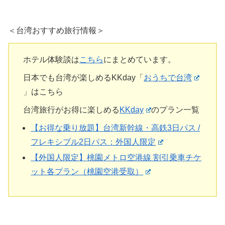
＜台湾おすすめ旅行情報＞
ホテル体験談は
こちら
にまとめています。
日本でも台湾が楽しめるKKday「
おうちで台湾
」はこちら
台湾旅行がお得に楽しめる
KKday
のプラン一覧
【お得な乗り放題】台湾新幹線・高鉄3日パス /
フレキシブル2日パス：外国人限定
【外国人限定】桃園メトロ空港線 割引乗車チケ
ット各プラン（桃園空港受取）