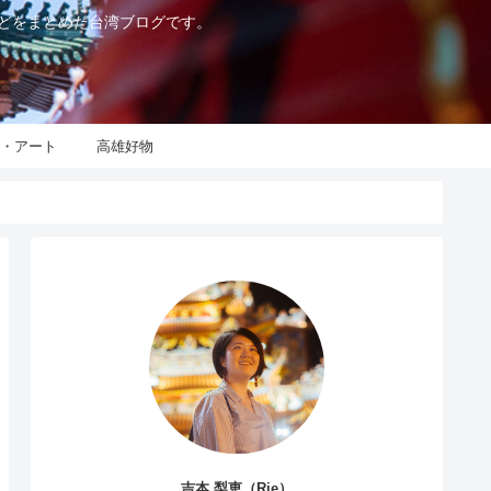
などをまとめた台湾ブログです。
化・アート
高雄好物
吉本 梨恵（Rie）