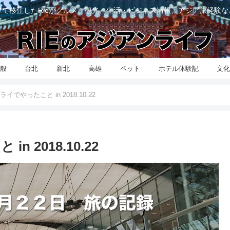
て移住したRieがグルメ、観光、生活・ビジネス情報、アジア旅経験
般
台北
新北
高雄
ペット
ホテル体験記
文
でやったこと in 2018.10.22
2018.10.22