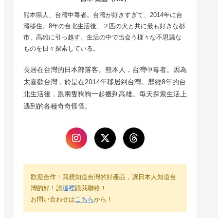
熊本県人、台湾中毒者。台湾が好きすぎて、2014年に台
湾移住。8年の台北生活後、２匹の犬と共に最も好きな都
市、高雄に引っ越す。生活の中で出会う様々な不思議な
ものを日々探索している。
長居在台灣的日本部落客。熊本人，台灣中毒者。因為
太喜歡台灣，於是在2014年移居到台灣。歷經8年的台
北生活後，跟兩隻狗狗一起搬到高雄。每天探索生活上
遇到的各種奇奇怪怪。
歡迎合作！我想知道台灣的好產品，讓日本人知道台
灣的好！請
這裡
跟我聯絡！
お問い合わせは
こちら
から！