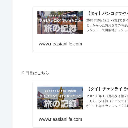
【タイ】バンコクでやったこと
2018年10月19日〜22
と、かかった費用をその時系
ランジットで目的地チェンライ
www.rieasianlife.com
２日目はこちら
【タイ】チェンライでやった
２０１８年１０月のタイ旅２
こちら。タイ旅（チェンライ
が、これはトランジット２３時
www.rieasianlife.com