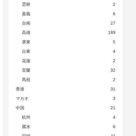
雲林
2
嘉義
6
台南
27
高雄
189
屏東
5
台東
4
花蓮
2
宜蘭
32
馬祖
2
香港
31
マカオ
3
中国
21
杭州
4
麗水
6