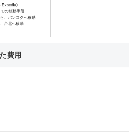
Expedia》
イでの移動手段
ら、バンコクへ移動
、台北へ移動
た費用