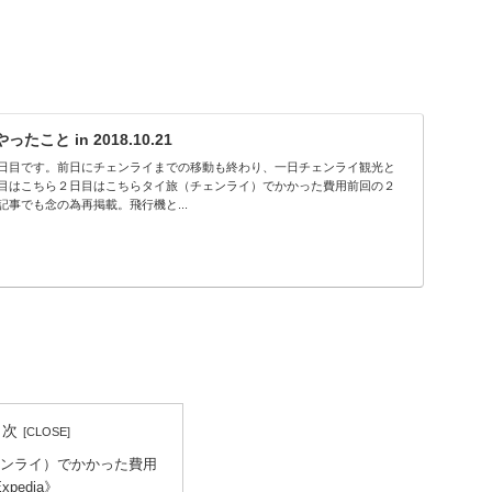
こと in 2018.10.21
日目です。前日にチェンライまでの移動も終わり、一日チェンライ観光と
目はこちら２日目はこちらタイ旅（チェンライ）でかかった費用前回の２
事でも念の為再掲載。飛行機と...
目次
ンライ）でかかった費用
pedia》