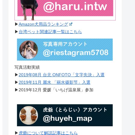
▶︎
Amazon犬用品ランキング
▶︎
台湾ペット関連記事一覧はこちら
写真活動実績
▶︎
2019年08月 台北 ONFOTO「文字先決」入選
▶︎
2019年11月 麗水 「丽水摄影节」入選
▶︎2019年12月 愛媛「いちげ温泉展」参加
▶︎
虎爺について解説記事はこちら