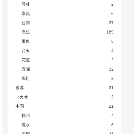
雲林
2
嘉義
6
台南
27
高雄
189
屏東
5
台東
4
花蓮
2
宜蘭
32
馬祖
2
香港
31
マカオ
3
中国
21
杭州
4
麗水
6