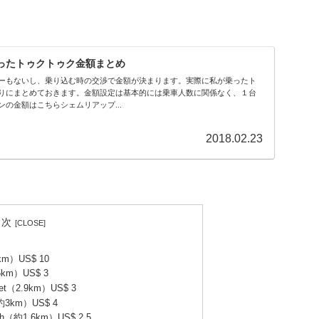
ったトゥクトゥク金額まとめ
ーもないし、乗り込む時の交渉で金額が決まります。実際に私が乗ったト
りにまとめておきます。金額設定は基本的には乗車人数に関係なく、１台
の金額はこちらシェムリアップ...
2018.02.23
目次
）US$ 10
5km）US$ 3
rket（2.9km）US$ 3
約3km）US$ 4
nh（約1.6km）US$ 2.5