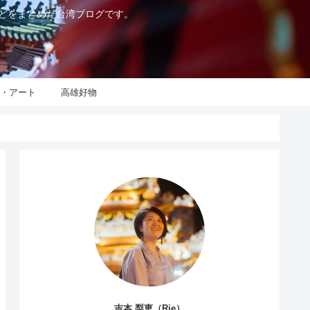
などをまとめた台湾ブログです。
化・アート
高雄好物
吉本 梨恵（Rie）