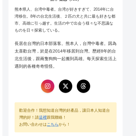
熊本県人、台湾中毒者。台湾が好きすぎて、2014年に台
湾移住。8年の台北生活後、２匹の犬と共に最も好きな都
市、高雄に引っ越す。生活の中で出会う様々な不思議な
ものを日々探索している。
長居在台灣的日本部落客。熊本人，台灣中毒者。因為
太喜歡台灣，於是在2014年移居到台灣。歷經8年的台
北生活後，跟兩隻狗狗一起搬到高雄。每天探索生活上
遇到的各種奇奇怪怪。
歡迎合作！我想知道台灣的好產品，讓日本人知道台
灣的好！請
這裡
跟我聯絡！
お問い合わせは
こちら
から！