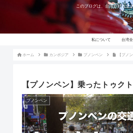
このブログは、台湾が好きすぎ
私について
台湾全
ホーム
カンボジア
プノンペン
【プノン
【プノンペン】乗ったトゥク
プノンペン