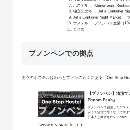
ホステル → Khmer Surin Restau
独立記念塔 → Jet’s Container Nig
Jet’s Container Night Ma
ホステル → プノンペン空港（10km
まとめ
プノンペンでの拠点
拠点のホステルはわっとプノンの近くにある「OneStop H
【プノンペン】清潔でカフ
Phnom Penh」
プノンペンで宿泊したホステ
安くて清潔で悪くないですよ^^どん
日本人が経営されてるoned...
www.rieasianlife.com