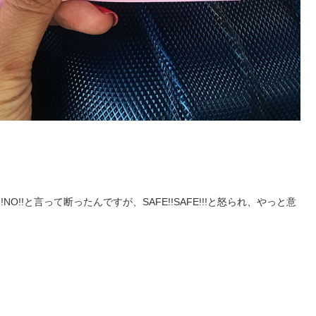
!!と言って断ったんですが、SAFE!!SAFE!!!と怒られ、やっと意