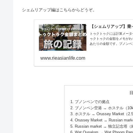
シェムリアップ編はこちらからどうぞ。
【シェムリアップ】乗
トゥクトゥクには計算メータ
ゥクトゥクの金額をメモがわ
あたりの金額です。プノンペン
www.rieasianlife.com
プノンペンでの拠点
プノンペン空港 → ホステル（10km
ホステル → Orussey Market（2.
Orussey Market → Russian ma
Russian market → 独立記念塔（
Wat Ounalom → Wat Phnom Pe