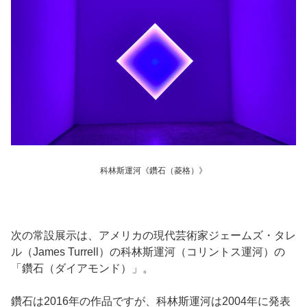
科林斯運河《鑽石（菱格）》
次の常設展示は、アメリカの現代芸術家ジェームズ・タレ
ル（James Turrell）の科林斯運河（コリントス運河）の
「鑽石（ダイアモンド）」。
鑽石は2016年の作品ですが、科林斯運河は2004年に発表