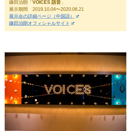
鎌田治朗「
VOICES 語音
」
展示期間 2019.10.04〜2020.06.21
展示会の詳細ページ（中国語）
鎌田治朗オフィシャルサイト