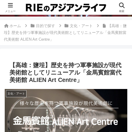
このブログは、台湾が好きすぎて移住したRieがグルメ、観光、生活・ビジネ
ス情報、アジア旅経験などをまとめた台湾ブログです。
メニュー
検索
ホーム
目的で探す
文化・アート
【高雄：鹽
埕】歴史を持つ軍事施設が現代美術館としてリニューアル「金馬賓館當
代美術館 ALIEN Art Centre」
【高雄：鹽埕】歴史を持つ軍事施設が現代
美術館としてリニューアル「金馬賓館當代
美術館 ALIEN Art Centre」
文化・アート