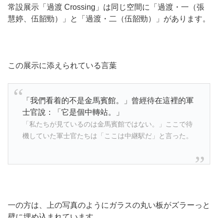
常設展示「過渡 Crossing」は同じ空間に「過渡・一（張
慧婷、伍韶勁）」と「過渡・二（伍韶勁）」があります。
この展示に添えられている言葉
「我們看着的不是金馬賓館。」曾經待在這裡的軍
士官說：「它是個中轉站。」
「私たちが見ているのは金馬賓館ではない。」ここで待
機していた軍士官たちは「ここは中継駅だ」と言った。
一の方は、上の写真のようにガラスの丸い板がズラーっと
壁に埋め込まれています。