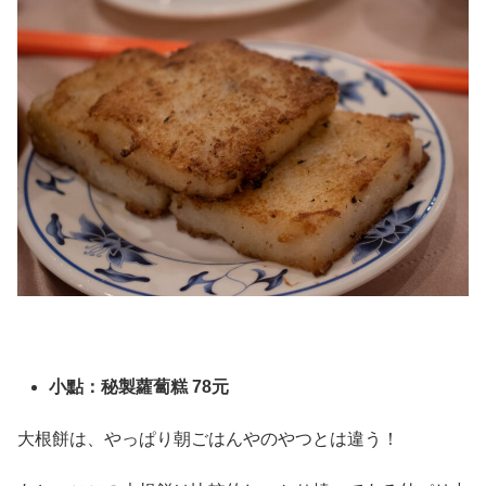
小點：秘製蘿蔔糕 78元
大根餅は、やっぱり朝ごはんやのやつとは違う！