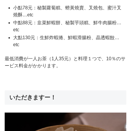
小點78元：秘製蘿蔔糕、螃黃燒賣、叉燒包、蜜汁叉
燒酥…etc
中點88元：韭菜鮮蝦餅、秘製芋頭糕、鮮牛肉腸粉…
etc
大點130元：生鮮炸蝦捲、鮮蝦滑腸粉、晶透蝦餃…
etc
最低消費が一人お茶（1人35元）と料理１つで、10％のサ
ービス料金がかかります。
いただきますー！