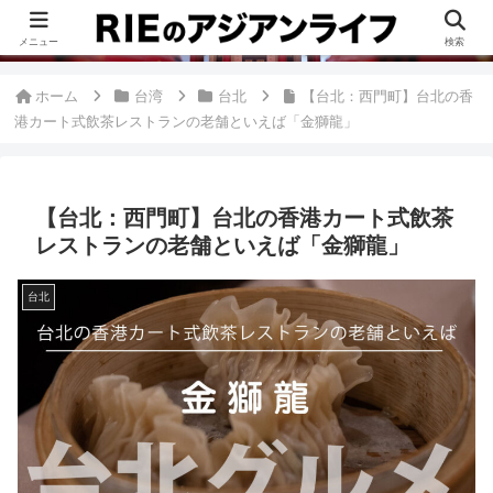
このブログは、台湾が好きすぎて移住したRieがグルメ、観光、生活・ビジネ
ス情報、アジア旅経験などをまとめた台湾ブログです。
メニュー
検索
ホーム
台湾
台北
【台北：西門町】台北の香
港カート式飲茶レストランの老舗といえば「金獅龍」
【台北：西門町】台北の香港カート式飲茶
レストランの老舗といえば「金獅龍」
台北