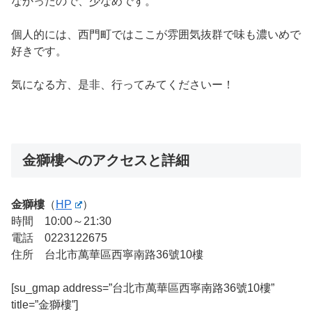
なかったので、少なめです。
個人的には、西門町ではここが雰囲気抜群で味も濃いめで
好きです。
気になる方、是非、行ってみてくださいー！
金獅樓へのアクセスと詳細
金獅樓
（
HP
）
時間 10:00～21:30
電話 0223122675
住所 台北市萬華區西寧南路36號10樓
[su_gmap address=”台北市萬華區西寧南路36號10樓”
title=”金獅樓”]