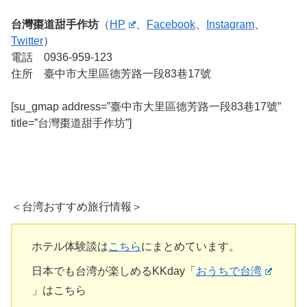
台灣棗道甜手作坊
（
HP
、
Facebook
、
Instagram
、
Twitter
）
電話 0936-959-123
住所 臺中市大里區德芳路一段83巷17號
[su_gmap address=”臺中市大里區德芳路一段83巷17號”
title=”台灣棗道甜手作坊”]
＜台湾おすすめ旅行情報＞
ホテル体験談は
こちら
にまとめています。
日本でも台湾が楽しめるKKday「
おうちで台湾
」はこちら