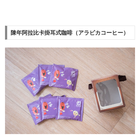
陳年阿拉比卡掛耳式咖啡（アラビカコーヒー）