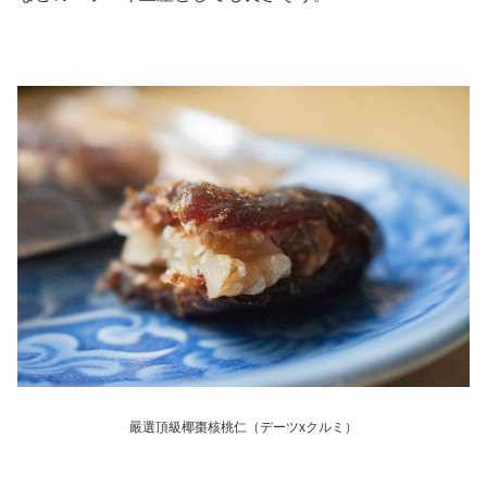
嚴選頂級椰棗核桃仁（デーツxクルミ）