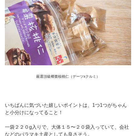
嚴選頂級椰棗核桃仁（デーツxクルミ）
いちばんに気づいた嬉しいポイントは、1つ1つがちゃん
と小分けになってること！
一袋２２０g入りで、大体１５〜２０袋入っていて、会社
などのバラマキ土産としても良さそう。