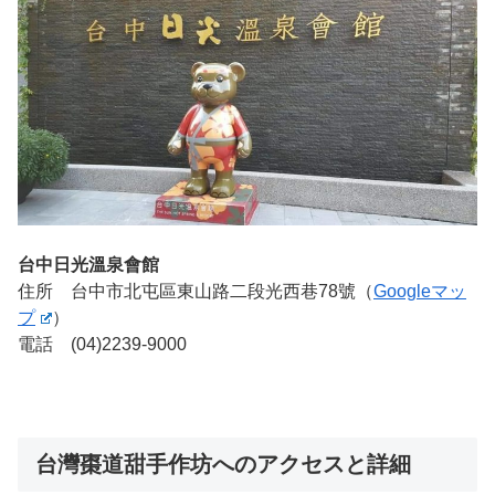
台中日光溫泉會館
住所 台中市北屯區東山路二段光西巷78號（
Googleマッ
プ
）
電話 (04)2239-9000
台灣棗道甜手作坊へのアクセスと詳細