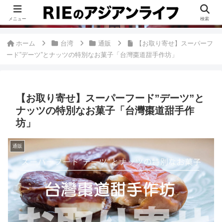
このブログは、台湾が好きすぎて移住したRieがグルメ、観光、生活・ビジネ
ス情報、アジア旅経験などをまとめた台湾ブログです。
メニュー
検索
ホーム
台湾
通販
【お取り寄せ】スーパーフ
ード”デーツ”とナッツの特別なお菓子「台灣棗道甜手作坊」
【お取り寄せ】スーパーフード”デーツ”と
ナッツの特別なお菓子「台灣棗道甜手作
坊」
通販