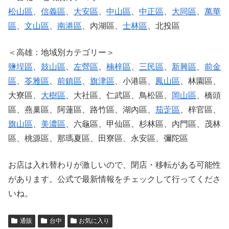
松山區
、
信義區
、
大安區
、
中山區
、
中正區
、
大同區
、
萬華
區
、
文山區
、
南港區
、內湖區、
士林區
、北投區
＜高雄：地域別カテゴリー＞
鹽埕區
、
鼓山區
、
左營區
、
楠梓區
、
三民區
、
新興區
、
前金
區
、
苓雅區
、
前鎮區
、
旗津區
、小港區、
鳳山區
、林園區、
大寮區、
大樹區
、大社區、仁武區、鳥松區、
岡山區
、橋頭
區、燕巢區、阿蓮區、路竹區、湖內區、
茄萣區
、梓官區、
旗山區
、
美濃區
、六龜區、甲仙區、杉林區、內門區、茂林
區、桃源區、那瑪夏區、田寮區、永安區、彌陀區
お店は入れ替わりが激しいので、閉店・移転がある可能性
があります。公式で最新情報をチェックして行ってくださ
いね。
通販
台中
お気に入り