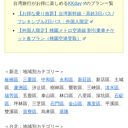
台湾旅行がお得に楽しめる
KKday
のプラン一覧
【お得な乗り放題】台湾新幹線・高鉄3日パス /
フレキシブル2日パス：外国人限定
【外国人限定】桃園メトロ空港線 割引乗車チケ
ット各プラン（桃園空港受取）
＜新北：地域別カテゴリー＞
板橋區
、
三重區
、
中和區
、
永和區
、
新莊區
、新店區、土城
區、
蘆洲區
、汐止區、樹林區、鶯歌區、三峽區、
淡水區
、
瑞芳區
、五股區、泰山區、林口區、八里區、深坑區、
石碇
區
、坪林區、三芝區、
石門區
、
金山區
、
萬里區
、平溪區、
雙溪區、
貢寮區
、烏來區、
基隆
＜台北：地域別カテゴリー＞