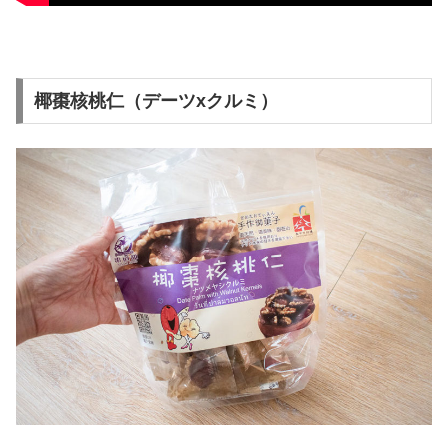
椰棗核桃仁（デーツxクルミ）