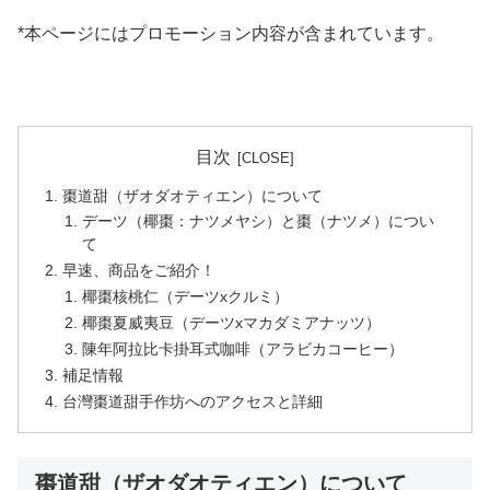
*本ページにはプロモーション内容が含まれています。
目次
棗道甜（ザオダオティエン）について
デーツ（椰棗：ナツメヤシ）と棗（ナツメ）につい
て
早速、商品をご紹介！
椰棗核桃仁（デーツxクルミ）
椰棗夏威夷豆（デーツxマカダミアナッツ）
陳年阿拉比卡掛耳式咖啡（アラビカコーヒー）
補足情報
台灣棗道甜手作坊へのアクセスと詳細
棗道甜（ザオダオティエン）について