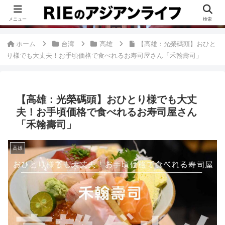
このブログは、台湾が好きすぎて移住したRieがグルメ、観光、生活・ビジネ
ス情報、アジア旅経験などをまとめた台湾ブログです。
メニュー
検索
ホーム
台湾
高雄
【高雄：光榮碼頭】おひと
り様でも大丈夫！お手頃価格で食べれるお寿司屋さん「禾翰壽司」
【高雄：光榮碼頭】おひとり様でも大丈
夫！お手頃価格で食べれるお寿司屋さん
「禾翰壽司」
高雄