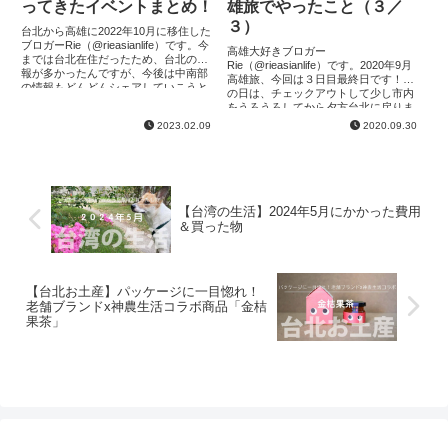
ってきたイベントまとめ！
雄旅でやったこと（３／
３）
台北から高雄に2022年10月に移住した
ブロガーRie（@rieasianlife）です。今
高雄大好きブロガー
までは台北在住だったため、台北の情
Rie（@rieasianlife）です。2020年9月
報が多かったんですが、今後は中南部
高雄旅、今回は３日目最終日です！こ
の情報もどんどんシェアしていこうと
の日は、チェックアウトして少し市内
思っています！お楽しみに！2023年に
をうろうろしてから夕方台北に戻りま
なって早...
した！他の記事はこちら 2020年9月高
2023.02.09
2020.09.30
雄旅でやったこと（１／３...
【台湾の生活】2024年5月にかかった費用
＆買った物
【台北お土産】パッケージに一目惚れ！
老舗ブランドx神農生活コラボ商品「金桔
果茶」