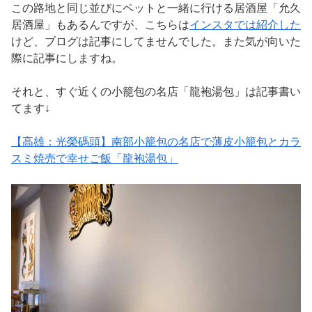
この路地と同じ並びにペットと一緒に行ける居酒屋「允久
居酒屋」もあるんですが、こちらは
インスタでは紹介した
けど、ブログは記事にしてませんでした。また気が向いた
際に記事にしますね。
それと、すぐ近くの小籠包の名店「龍袍湯包」は記事書い
てます↓
【高雄：光榮碼頭】南部小籠包の名店で薄皮小籠包とカラ
スミ焼売で幸せご飯「龍袍湯包」