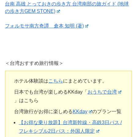
台南 高雄 とっておきの歩き方 台湾南部の旅ガイド (地球
の歩き方GEM STONE)
フォルモサ南方奇譚 倉本 知明 (著)
＜台湾おすすめ旅行情報＞
ホテル体験談は
こちら
にまとめています。
日本でも台湾が楽しめるKKday「
おうちで台湾
」はこちら
台湾旅行がお得に楽しめる
KKday
のプラン一覧
【お得な乗り放題】台湾新幹線・高鉄3日パス /
フレキシブル2日パス：外国人限定