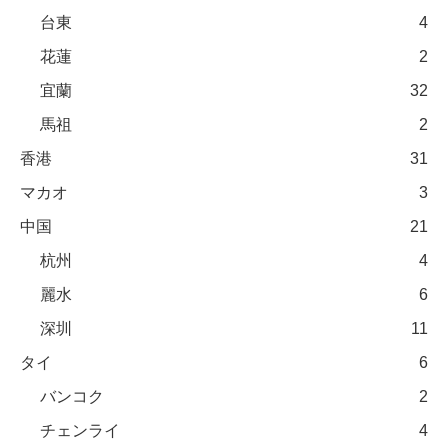
台東
4
花蓮
2
宜蘭
32
馬祖
2
香港
31
マカオ
3
中国
21
杭州
4
麗水
6
深圳
11
タイ
6
バンコク
2
チェンライ
4