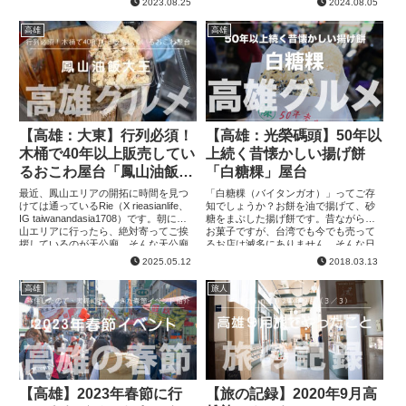
2023.08.25
2024.08.05
が漁師さんだった...
っぷ...
高雄
高雄
【高雄：大東】行列必須！
【高雄：光榮碼頭】50年以
木桶で40年以上販売してい
上続く昔懐かしい揚げ餅
るおこわ屋台「鳳山油飯大
「白糖粿」屋台
王」
最近、鳳山エリアの開拓に時間を見つ
「白糖粿（バイタンガオ）」ってご存
けては通っているRie（X rieasianlife、
知でしょうか？お餅を油で揚げて、砂
IG taiwanandasia1708）です。朝に鳳
糖をまぶした揚げ餅です。昔ながらの
山エリアに行ったら、絶対寄ってご挨
お菓子ですが、台湾でも今でも売って
拶しているのが天公廟。そんな天公廟
るお店は滅多にありません。そんな日
のすぐ近くに行列ができる地元の...
本人にとっても懐かく感じるお菓子が
2025.05.12
2018.03.13
食べれるお店（屋台）は高雄にありま
す...
高雄
旅人
【高雄】2023年春節に行
【旅の記録】2020年9月高