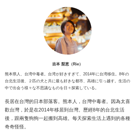
吉本 梨恵（Rie）
熊本県人、台湾中毒者。台湾が好きすぎて、2014年に台湾移住。8年の
台北生活後、２匹の犬と共に最も好きな都市、高雄に引っ越す。生活の
中で出会う様々な不思議なものを日々探索している。
長居在台灣的日本部落客。熊本人，台灣中毒者。因為太喜
歡台灣，於是在2014年移居到台灣。歷經8年的台北生活
後，跟兩隻狗狗一起搬到高雄。每天探索生活上遇到的各種
奇奇怪怪。