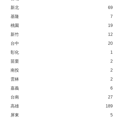
新北
69
基隆
7
桃園
19
新竹
12
台中
20
彰化
1
苗栗
2
南投
2
雲林
2
嘉義
6
台南
27
高雄
189
屏東
5