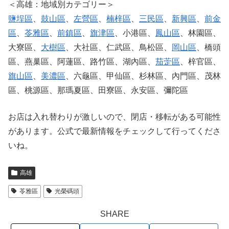
＜高雄：地域別カテゴリー＞
鹽埕區
、
鼓山區
、
左營區
、
楠梓區
、
三民區
、
新興區
、
前金
區
、
苓雅區
、
前鎮區
、
旗津區
、小港區、
鳳山區
、林園區、
大寮區、
大樹區
、大社區、仁武區、鳥松區、
岡山區
、橋頭
區、燕巢區、阿蓮區、路竹區、湖內區、
茄萣區
、梓官區、
旗山區
、
美濃區
、六龜區、甲仙區、杉林區、內門區、茂林
區、桃源區、那瑪夏區、田寮區、永安區、彌陀區
お店は入れ替わりが激しいので、閉店・移転がある可能性
があります。公式で最新情報をチェックして行ってくださ
いね。
高雄
苓雅區
光榮碼頭
SHARE