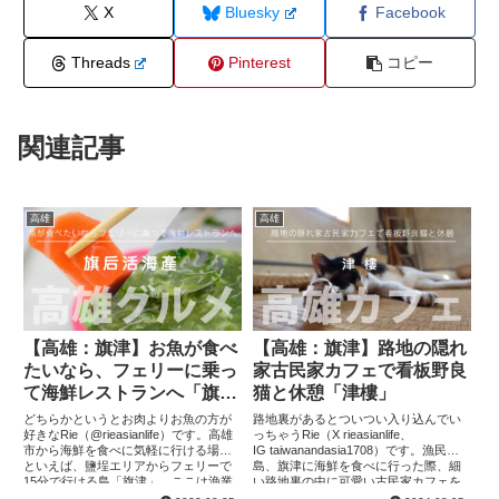
X
Bluesky
Facebook
Threads
Pinterest
コピー
関連記事
高雄
高雄
【高雄：旗津】お魚が食べ
【高雄：旗津】路地の隠れ
たいなら、フェリーに乗っ
家古民家カフェで看板野良
て海鮮レストランへ「旗后
猫と休憩「津樓」
活海產」
どちらかというとお肉よりお魚の方が
路地裏があるとついつい入り込んでい
好きなRie（@rieasianlife）です。高雄
っちゃうRie（X rieasianlife、
市から海鮮を食べに気軽に行ける場所
IG taiwanandasia1708）です。漁民の
といえば、鹽埕エリアからフェリーで
島、旗津に海鮮を食べに行った際、細
15分で行ける島「旗津」。ここは漁業
い路地裏の中に可愛い古民家カフェを
で繁栄した島で、島の方々はほとんど
見つけました。すごく特別な要素がた