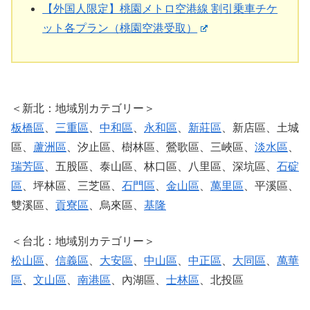
【外国人限定】桃園メトロ空港線 割引乗車チケ
ット各プラン（桃園空港受取）
＜新北：地域別カテゴリー＞
板橋區
、
三重區
、
中和區
、
永和區
、
新莊區
、新店區、土城
區、
蘆洲區
、汐止區、樹林區、鶯歌區、三峽區、
淡水區
、
瑞芳區
、五股區、泰山區、林口區、八里區、深坑區、
石碇
區
、坪林區、三芝區、
石門區
、
金山區
、
萬里區
、平溪區、
雙溪區、
貢寮區
、烏來區、
基隆
＜台北：地域別カテゴリー＞
松山區
、
信義區
、
大安區
、
中山區
、
中正區
、
大同區
、
萬華
區
、
文山區
、
南港區
、內湖區、
士林區
、北投區