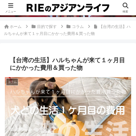
このブログは、台湾が好きすぎて移住したRieがグルメ、観光、生活・ビジネ
ス情報、アジア旅経験などをまとめた台湾ブログです。
メニュー
検索
ホーム
目的で探す
コラム
【台湾の生活】ハ
ルちゃんが来て１ヶ月目にかかった費用＆買った物
【台湾の生活】ハルちゃんが来て１ヶ月目
にかかった費用＆買った物
コラム