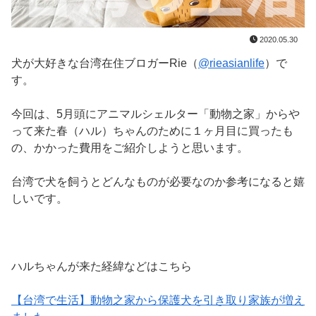
2020.05.30
犬が大好きな台湾在住ブロガーRie（
@rieasianlife
）で
す。
今回は、5月頭にアニマルシェルター「動物之家」からや
って来た春（ハル）ちゃんのために１ヶ月目に買ったも
の、かかった費用をご紹介しようと思います。
台湾で犬を飼うとどんなものが必要なのか参考になると嬉
しいです。
ハルちゃんが来た経緯などはこちら
【台湾で生活】動物之家から保護犬を引き取り家族が増え