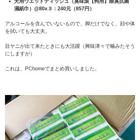
犬用ウエットティッシュ（臭味滾【狗用】除臭抗菌
濕紙巾）@80x３：240元（857円）
アルコールを含んでいないもので、脚だけでなく、顔や体
を拭いても大丈夫。
目ヤニが出て来たときにも大活躍（興味津々で噛みたそう
にしますが）
これは、PChomeでまとめ買いしました。