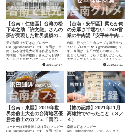
【台南：仁德區】台湾の松
【台南：安平區】柔らか肉
下幸之助「許文龍」さんの
の分厚さ半端ない！24H営
夢が実現した世界規模の博
業の牛肉湯「安平林牛肉
物館「奇美博物館」
湯」
美術館巡りが好きなブロガー
台南に行ったら牛肉スープを毎日食べ
Rie（@rieasianlife）です。今回は、台
ているブロガーRie（@rieasianlife）で
南にある台湾最大の西洋作品を集めた
す。今回は、安平の近くのホステルに
博物館「奇美博物館」さんからお誘い
止まった時に、ふらりと通りかかった
をいただき取材させていただきまし
ので入ってみたらめちゃうま！だった
た！ずっと行きたいと思っていた施設
そんな牛肉スープのお店をご紹介しま
2019.10.17
2019.12.11
で、行ってみて作品点数も規模...
す！24時間営業な...
台南
旅人
【台南：東區】2019年世
【旅の記録】2021年11月
界焙煎士大会の台湾地区優
高雄旅でやったこと（３／
勝焙煎士のカフェ「雷巴咖
４）
啡 RebA CoffeE」
コーヒーは1日最低２杯は飲むブロガー
南部大好きブロガー
Rie（@rieasianlife）です。今回ご紹介
Rie（@rieasianlife）です。さてさて、