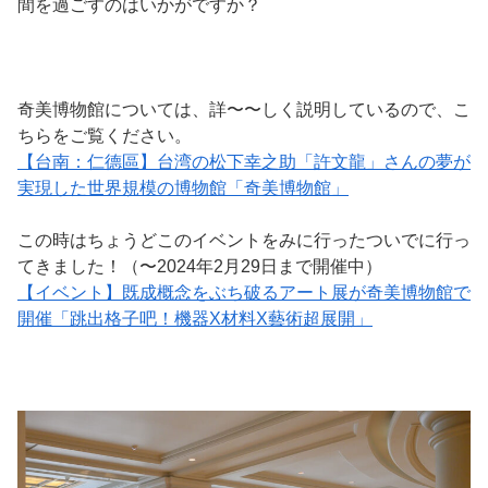
間を過ごすのはいかがですか？
奇美博物館については、詳〜〜しく説明しているので、こ
ちらをご覧ください。
【台南：仁德區】台湾の松下幸之助「許文龍」さんの夢が
実現した世界規模の博物館「奇美博物館」
この時はちょうどこのイベントをみに行ったついでに行っ
てきました！（〜2024年2月29日まで開催中）
【イベント】既成概念をぶち破るアート展が奇美博物館で
開催「跳出格子吧！機器X材料X藝術超展開」