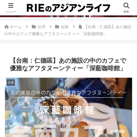
このブログは、台湾が好きすぎて移住したRieがグルメ、観光、生活・ビジネ
ス情報、アジア旅経験などをまとめた台湾ブログです。
メニュー
検索
ホーム
台湾
台南
【台南：仁德區】あの施設
の中のカフェで優雅なアフタヌーンティー「深藍咖啡館」
【台南：仁德區】あの施設の中のカフェで
優雅なアフタヌーンティー「深藍咖啡館」
台南