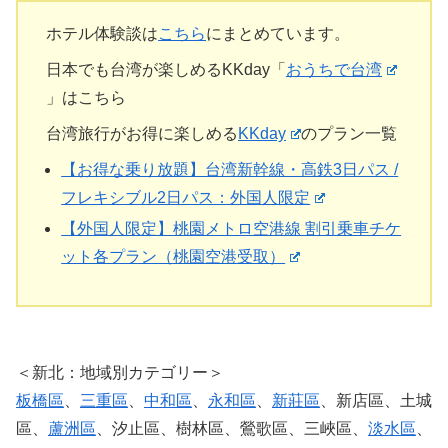
ホテル体験談は
こちら
にまとめています。
日本でも台湾が楽しめるKKday「
おうちで台湾
」はこちら
台湾旅行がお得に楽しめる
KKday
のプラン一覧
【お得な乗り放題】台湾新幹線・高鉄3日パス /
フレキシブル2日パス：外国人限定
【外国人限定】桃園メトロ空港線 割引乗車チケ
ット各プラン（桃園空港受取）
＜新北：地域別カテゴリー＞
板橋區
、
三重區
、
中和區
、
永和區
、
新莊區
、新店區、土城
區、
蘆洲區
、汐止區、樹林區、鶯歌區、三峽區、
淡水區
、