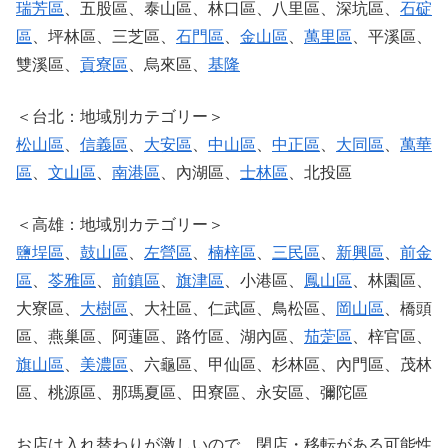
瑞芳區
、五股區、泰山區、林口區、八里區、深坑區、
石碇
區
、坪林區、三芝區、
石門區
、
金山區
、
萬里區
、平溪區、
雙溪區、
貢寮區
、烏來區、
基隆
＜台北：地域別カテゴリー＞
松山區
、
信義區
、
大安區
、
中山區
、
中正區
、
大同區
、
萬華
區
、
文山區
、
南港區
、內湖區、
士林區
、北投區
＜高雄：地域別カテゴリー＞
鹽埕區
、
鼓山區
、
左營區
、
楠梓區
、
三民區
、
新興區
、
前金
區
、
苓雅區
、
前鎮區
、
旗津區
、小港區、
鳳山區
、林園區、
大寮區、
大樹區
、大社區、仁武區、鳥松區、
岡山區
、橋頭
區、燕巢區、阿蓮區、路竹區、湖內區、
茄萣區
、梓官區、
旗山區
、
美濃區
、六龜區、甲仙區、杉林區、內門區、茂林
區、桃源區、那瑪夏區、田寮區、永安區、彌陀區
お店は入れ替わりが激しいので、閉店・移転がある可能性