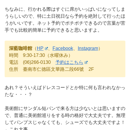
ちなみに、行かれる際はすぐに席がいっぱいになってしま
うらしいので、特に土日祝日なら予約を絶対して行ったほ
うがいいです。ネット予約でポチポチできるので言葉が苦
手でも比較的簡単に予約できると思いますよ。
深藍咖啡館
（
HP
、
Facebook
、
Instagram
）
時間 9:30-17:30（水曜休み）
電話 (06)266-0130
予約はこちら
住所 臺南市仁德區文華路二段66號 2F
あれ？そういえばドレスコードとか特に何も言われなかっ
たな・・・？
美術館にサンダル短パンで来る方は少ないとは思いますの
で、普通に美術館巡りをする時の格好で大丈夫です。無理
してパンプスじゃなくても、シューズでも大丈夫ですよ！
←これ大事