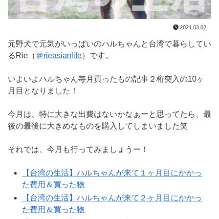
2021.03.02
元野犬で元気がいっぱいのハルちゃんと台湾で暮らしてい
るRie（
＠rieasianlife
）です。
いよいよハルちゃん毎月買ったもの記事２桁突入の10ヶ
月目となりました！
今月は、特に大きな出費はないかなぁーと思ってたら、最
後の最後に大きめなものを購入してしまいました笑
それでは、今月も行ってみましょうー！
【台湾の生活】ハルちゃんが来て１ヶ月目にかかっ
た費用＆買った物
【台湾の生活】ハルちゃんが来て２ヶ月目にかかっ
た費用＆買った物