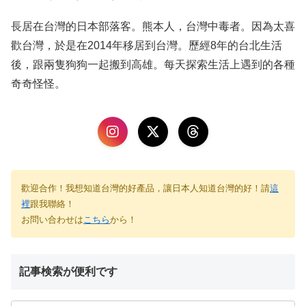
長居在台灣的日本部落客。熊本人，台灣中毒者。因為太喜
歡台灣，於是在2014年移居到台灣。歷經8年的台北生活
後，跟兩隻狗狗一起搬到高雄。每天探索生活上遇到的各種
奇奇怪怪。
歡迎合作！我想知道台灣的好產品，讓日本人知道台灣的好！請
這
裡
跟我聯絡！
お問い合わせは
こちら
から！
記事検索が便利です