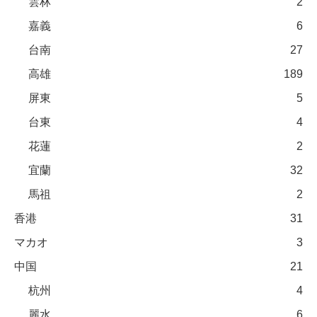
雲林
2
嘉義
6
台南
27
高雄
189
屏東
5
台東
4
花蓮
2
宜蘭
32
馬祖
2
香港
31
マカオ
3
中国
21
杭州
4
麗水
6