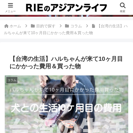
このブログは、台湾が好きすぎて移住したRieがグルメ、観光、生活・ビジネ
ス情報、アジア旅経験などをまとめた台湾ブログです。
メニュー
検索
ホーム
目的で探す
コラム
【台湾の生活】ハ
ルちゃんが来て10ヶ月目にかかった費用＆買った物
【台湾の生活】ハルちゃんが来て10ヶ月目
にかかった費用＆買った物
コラム