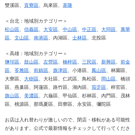
雙溪區、
貢寮區
、烏來區、
基隆
＜台北：地域別カテゴリー＞
松山區
、
信義區
、
大安區
、
中山區
、
中正區
、
大同區
、
萬華
區
、
文山區
、
南港區
、內湖區、
士林區
、北投區
＜高雄：地域別カテゴリー＞
鹽埕區
、
鼓山區
、
左營區
、
楠梓區
、
三民區
、
新興區
、
前金
區
、
苓雅區
、
前鎮區
、
旗津區
、小港區、
鳳山區
、林園區、
大寮區、
大樹區
、大社區、仁武區、鳥松區、
岡山區
、橋頭
區、燕巢區、阿蓮區、路竹區、湖內區、
茄萣區
、梓官區、
旗山區
、
美濃區
、六龜區、甲仙區、杉林區、內門區、茂林
區、桃源區、那瑪夏區、田寮區、永安區、彌陀區
お店は入れ替わりが激しいので、閉店・移転がある可能性
があります。公式で最新情報をチェックして行ってくださ