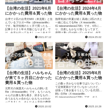
【台湾の生活】2021年6月
【台湾の生活】2024年4月
にかかった費用＆買った物
にかかった費用＆買った物
台湾で２匹の台湾犬MIX（米克斯）と住
熱帯気候の常夏が続く高雄に2匹の犬と
んでいるブロガーRie（@rieasianlife）
一緒に住んでるRie（X rieasianlife、
です。毎月恒例の１ヶ月で買ったもの
IG taiwanandasia1708）です。4月に入
記事２０２１年６月版になります。で
り、日差しもかなり強くなってきて、
は、今月も行ってみましょー！今まで
昼間は暑い日が続いていますが、夕方
の記事やペットに関する記事はこち
５時を過ぎると気持ちが良くて...
2021.07.12
2024.05.02
ら。医療・治療・...
コラム
コラム
【台湾の生活】ハルちゃん
【台湾の生活】2025年6月
が来て５ヶ月目にかかった
にかかった費用＆買った物
費用＆買った物
この数ヶ月かなり仕事でばたついてい
て定例更新ができていなかったけど、
元野犬の保護犬ハルちゃんの飼い主
頑張って巻き返そうとしている犬2匹の
Rie（＠rieasianlife）です。もうハルち
飼い主Rie（X rieasianlife、
ゃんのお腹も落ち着き、好きなもの、
IG taiwanandasia1708）です。そう、
合うおもちゃ合わないおもちゃがわか
すでに4ヶ月も犬たちの記録記事が遅れ
ってきました。そんな４ヶ月目の費用
て...
まとめ今月も行ってみましょうー！
2020.10.02
2025.10.28
【台湾の生活】ハルち...