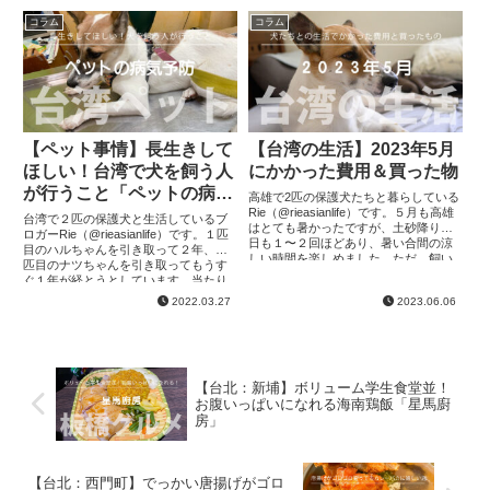
コラム
コラム
【ペット事情】長生きして
【台湾の生活】2023年5月
ほしい！台湾で犬を飼う人
にかかった費用＆買った物
が行うこと「ペットの病気
高雄で2匹の保護犬たちと暮らしている
予防」
Rie（@rieasianlife）です。５月も高雄
台湾で２匹の保護犬と生活しているブ
はとても暑かったですが、土砂降りの
ロガーRie（@rieasianlife）です。１匹
日も１〜２回ほどあり、暑い合間の涼
目のハルちゃんを引き取って２年、２
しい時間を楽しめました。ただ、飼い
匹目のナツちゃんを引き取ってもうす
主がちょっと忙しめで、今月はあまり
ぐ１年が経とうとしています。当たり
外に一緒に遊びに...
前ですが、台湾も日本同様に狂犬病な
2022.03.27
2023.06.06
ど犬たちに定期的な...
【台北：新埔】ボリューム学生食堂並！
お腹いっぱいになれる海南鶏飯「星馬廚
房」
【台北：西門町】でっかい唐揚げがゴロ