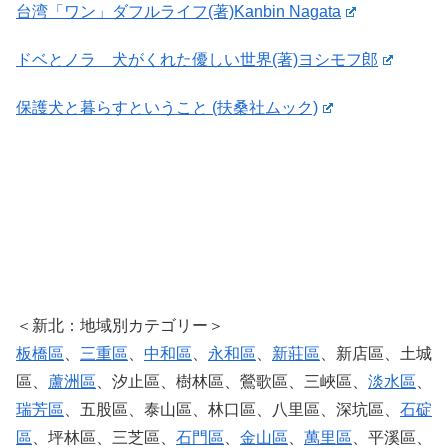
台湾「ワン」ダフルライフ(著)Kanbin Nagata
ドベとノラ 犬がくれた優しい世界(著)ヨシモフ郎
保護犬と暮らすということ (扶桑社ムック)
＜新北：地域別カテゴリー＞
板橋區
、
三重區
、
中和區
、
永和區
、
新莊區
、新店區、土城
區、
蘆洲區
、汐止區、樹林區、鶯歌區、三峽區、
淡水區
、
瑞芳區
、五股區、泰山區、林口區、八里區、深坑區、
石碇
區
、坪林區、三芝區、
石門區
、
金山區
、
萬里區
、平溪區、