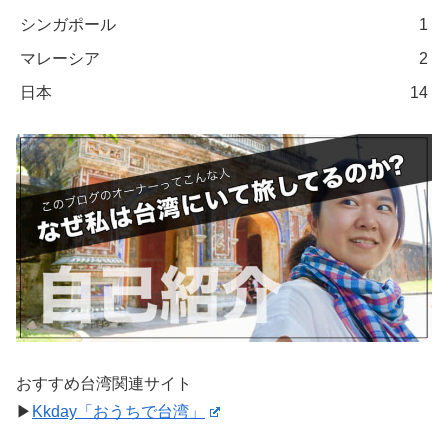
シンガポール
1
マレーシア
2
日本
14
おすすめ台湾関連サイト
▶︎
Kkday「おうちで台湾」