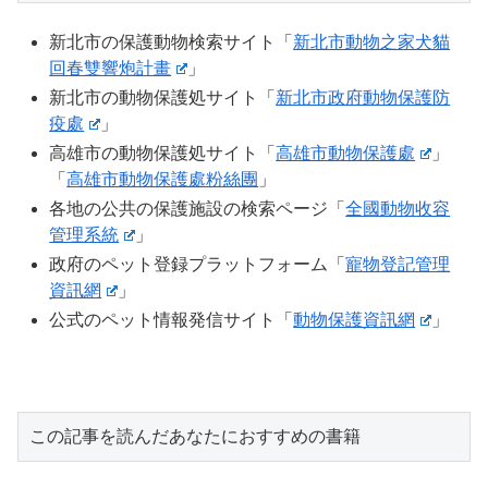
新北市の保護動物検索サイト「
新北市動物之家犬貓
回春雙響炮計畫
」
新北市の動物保護処サイト「
新北市政府動物保護防
疫處
」
高雄市の動物保護処サイト「
高雄市動物保護處
」
「
高雄市動物保護處粉絲團
」
各地の公共の保護施設の検索ページ「
全國動物收容
管理系統
」
政府のペット登録プラットフォーム「
寵物登記管理
資訊網
」
公式のペット情報発信サイト「
動物保護資訊網
」
この記事を読んだあなたにおすすめの書籍