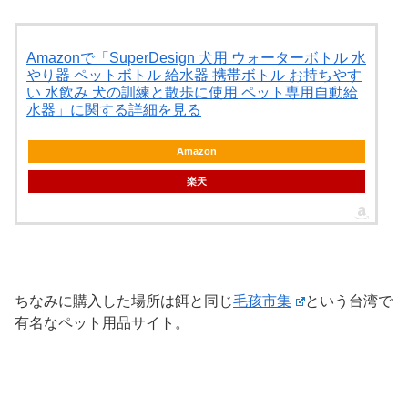
Amazonで「SuperDesign 犬用 ウォーターボトル 水
やり器 ペットボトル 給水器 携帯ボトル お持ちやす
い 水飲み 犬の訓練と散歩に使用 ペット専用自動給
水器」に関する詳細を見る
Amazon
楽天
ちなみに購入した場所は餌と同じ
毛孩市集
という台湾で
有名なペット用品サイト。