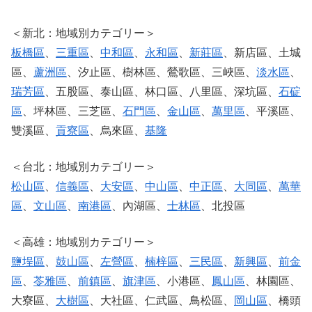
＜新北：地域別カテゴリー＞
板橋區
、
三重區
、
中和區
、
永和區
、
新莊區
、新店區、土城
區、
蘆洲區
、汐止區、樹林區、鶯歌區、三峽區、
淡水區
、
瑞芳區
、五股區、泰山區、林口區、八里區、深坑區、
石碇
區
、坪林區、三芝區、
石門區
、
金山區
、
萬里區
、平溪區、
雙溪區、
貢寮區
、烏來區、
基隆
＜台北：地域別カテゴリー＞
松山區
、
信義區
、
大安區
、
中山區
、
中正區
、
大同區
、
萬華
區
、
文山區
、
南港區
、內湖區、
士林區
、北投區
＜高雄：地域別カテゴリー＞
鹽埕區
、
鼓山區
、
左營區
、
楠梓區
、
三民區
、
新興區
、
前金
區
、
苓雅區
、
前鎮區
、
旗津區
、小港區、
鳳山區
、林園區、
大寮區、
大樹區
、大社區、仁武區、鳥松區、
岡山區
、橋頭