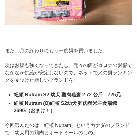
また、月の終わりにもう一度餌を買いました。
次はお腹も強くなってきたし、元々の餌がコロナの影響で
なかなか供給が安定しないので、ネットで犬の餌ランキン
グを見つけた新しいブランドを。
紐頓 Nutram S2 幼犬 雞肉燕麥 2.72 公斤 725元
紐頓 Nutram (O)紐頓 S2幼犬 雞肉糙米主食湯罐
369G（おまけ！）
今回選んだのは「紐頓 Nutram」というカナダのブランド
で、幼犬用の鶏肉とオートミールのもの。