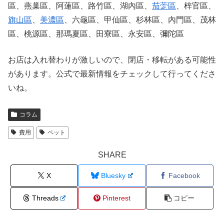
區、燕巢區、阿蓮區、路竹區、湖內區、
茄萣區
、梓官區、
旗山區
、
美濃區
、六龜區、甲仙區、杉林區、內門區、茂林
區、桃源區、那瑪夏區、田寮區、永安區、彌陀區
お店は入れ替わりが激しいので、閉店・移転がある可能性
があります。公式で最新情報をチェックして行ってくださ
いね。
コラム
費用
ペット
SHARE
X
Bluesky
Facebook
Threads
Pinterest
コピー