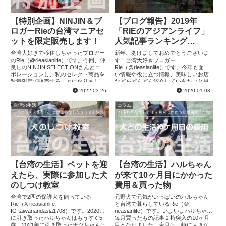
【特別企画】NINJIN＆ブ
【ブログ報告】2019年
ロガーRieの台湾マニアセ
「RIEのアジアンライフ」
ットを限定販売します！
人気記事ランキング
Top10!!
台湾大好きで移住しちゃったブロガー
新年、あけましておめでとうございま
のRie（@rieasianlife）です。今回、仲
す！台湾大好きブロガー
良しのNINJIN SELECTIONさんとコラ
Rie（@rieasianlife）です。今年も面白
ボレーションし、私のセレクト商品を
い情報や役に立つ情報、美味しいお店
数量限定で販売することになりまし
などをどんどん紹介していきたいと思
た！さすがRieさん、選んだ商品がニッ
っておりますので、どうぞよろしくお
2022.03.26
2020.01.03
チ...
願いいたします。では、今年も年...
台湾の生活
コラム
【台湾の生活】ペットを迎
【台湾の生活】ハルちゃん
えたら、実際に参加した犬
が来て10ヶ月目にかかった
のしつけ教室
費用＆買った物
台湾で2匹の保護犬を飼っている
元野犬で元気がいっぱいのハルちゃん
Rie（X rieasianlife、
と台湾で暮らしているRie（＠
IG taiwanandasia1708）です。2020年
rieasianlife）です。いよいよハルちゃん
に引き取ったハルちゃんはもうすぐ5
毎月買ったもの記事２桁突入の10ヶ月
歳、2021年に引き取ったナツちゃんは
目となりました！今月は、特に大きな