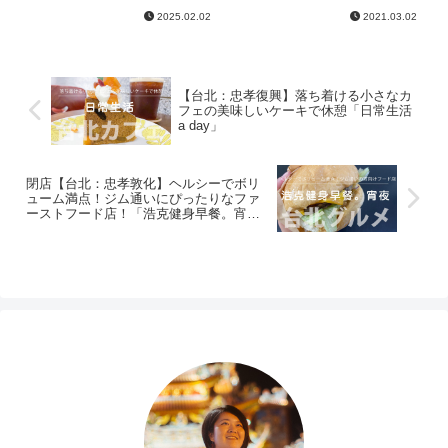
もう4歳になります。台北で引き取った
出費はないかなぁーと思ってたら、最
2025.02.02
2021.03.02
2匹は...
後の最後に大きめなもの...
【台北：忠孝復興】落ち着ける小さなカ
フェの美味しいケーキで休憩「日常生活
a day」
閉店【台北：忠孝敦化】ヘルシーでボリ
ューム満点！ジム通いにぴったりなファ
ーストフード店！「浩克健身早餐。宵
夜」