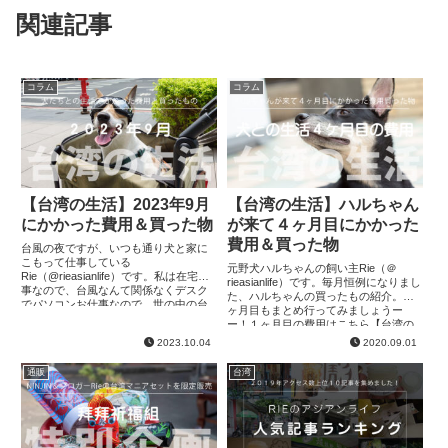
関連記事
コラム
コラム
【台湾の生活】2023年9月
【台湾の生活】ハルちゃん
にかかった費用＆買った物
が来て４ヶ月目にかかった
費用＆買った物
台風の夜ですが、いつも通り犬と家に
こもって仕事している
元野犬ハルちゃんの飼い主Rie（＠
Rie（@rieasianlife）です。私は在宅仕
rieasianlife）です。毎月恒例になりまし
事なので、台風なんて関係なくデスク
た、ハルちゃんの買ったもの紹介。４
でパソコンお仕事なので、世の中の台
ヶ月目もまとめ行ってみましょうー
風休みを横目に見つついつも通りの
ー！１ヶ月目の費用はこちら【台湾の
日々を過ごしています笑今年は何度
生活】ハルちゃんが来て１ヶ月目にか
2023.10.04
2020.09.01
も...
かった費用＆買った物２...
通販
台湾