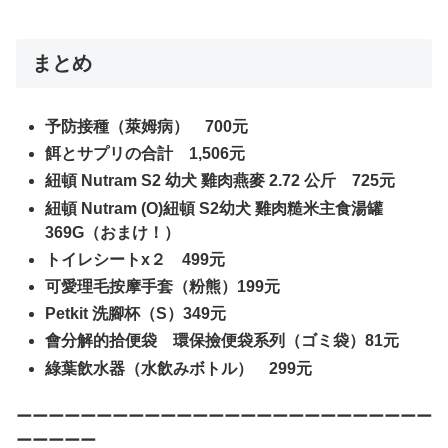
まとめ
予防接種（萊姆病） 700元
餌とサプリの合計 1,506元
紐頓 Nutram S2 幼犬 雞肉燕麥 2.72 公斤 725元
紐頓 Nutram (O)紐頓 S2幼犬 雞肉糙米主食湯罐
369G（おまけ！）
トイレシートx２ 499元
可愛理毛按摩手套（粉熊）199元
Petkit 洗腳杯（S）349元
會分解的拾便袋 環保撿便袋系列（ゴミ袋）81元
綠葉飲水器（水飲みボトル） 299元
ーーーーーーーーーーーーーーーーーーーーーーーーーー
ーーーーー