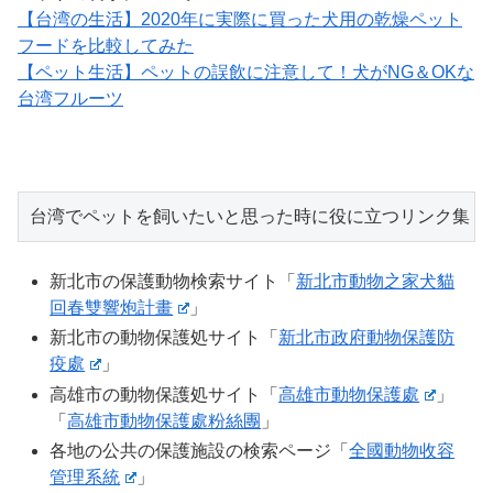
【台湾の生活】2020年に実際に買った犬用の乾燥ペット
フードを比較してみた
【ペット生活】ペットの誤飲に注意して！犬がNG＆OKな
台湾フルーツ
台湾でペットを飼いたいと思った時に役に立つリンク集
新北市の保護動物検索サイト「
新北市動物之家犬貓
回春雙響炮計畫
」
新北市の動物保護処サイト「
新北市政府動物保護防
疫處
」
高雄市の動物保護処サイト「
高雄市動物保護處
」
「
高雄市動物保護處粉絲團
」
各地の公共の保護施設の検索ページ「
全國動物收容
管理系統
」