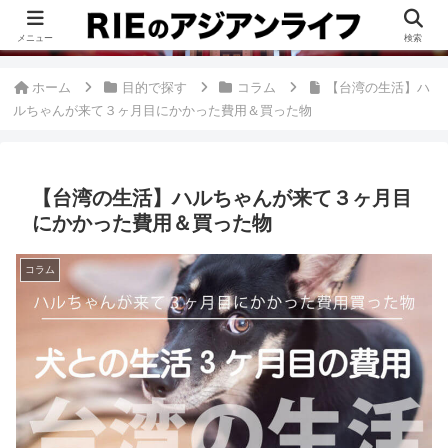
このブログは、台湾が好きすぎて移住したRieがグルメ、観光、生活・ビジネ
ス情報、アジア旅経験などをまとめた台湾ブログです。
メニュー
検索
ホーム
目的で探す
コラム
【台湾の生活】ハ
ルちゃんが来て３ヶ月目にかかった費用＆買った物
【台湾の生活】ハルちゃんが来て３ヶ月目
にかかった費用＆買った物
コラム