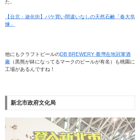
た。
【台北：迪化街】パケ買い間違いなしの天然石鹸「春大皂
煉」
他にもクラフトビールの
DB BREWERY 臺灣在地冠軍酒
廠
（黒熊が鉢になってるマークのビールが有名）も桃園に
工場があるんですね！
新北市政府文化局