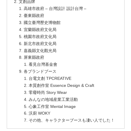
文創品牌
高雄市政府 – 台灣設計 設計台灣 –
臺東縣政府
國立臺灣歷史博物館
宜蘭縣政府文化局
桃園市政府文化局
新北市政府文化局
嘉義縣文化觀光局
屏東縣政府
看見台灣基金會
各ブランドブース
台電文創 TPCREATIVE
本質創作室 Essence Design & Craft
零廢時尚 Story Wear
みんなの地域産業工業活動
心象工作室 Mental Image
沃廚 WOKY
その他、キャラクターブースも凄い人でした！