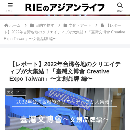
このブログは、台湾が好きすぎて移住したRieがグルメ、観光、生活・ビジネ
ス情報、アジア旅経験などをまとめた台湾ブログです。
メニュー
検索
ホーム
目的で探す
文化・アート
【レポー
ト】2022年台湾各地のクリエイティブが大集結！「臺灣文博會 Creative
Expo Taiwan」〜文創品牌 編〜
【レポート】2022年台湾各地のクリエイテ
ィブが大集結！「臺灣文博會 Creative
Expo Taiwan」〜文創品牌 編〜
文化・アート